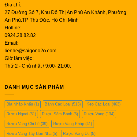
Địa chỉ:
27 Đường Số 7, Khu Đô Thị An Phú An Khánh, Phường
An Phú,TP Thủ Đức, Hồ Chí Minh
Hotline:
0924.28.82.82
Email:
lienhe@saigono2o.com
Giờ làm việc :
Thứ 2 - Chủ nhật / 9:00- 21:00.
DANH MỤC SẢN PHẨM
Bia Nhập Khẩu
(1)
Bánh Các Loại
(513)
Kẹo Các Loại
(463)
Rượu Ngoại
(31)
Rượu Sâm Banh
(6)
Rượu Vang
(134)
Rượu Vang Chi Lê
(39)
Rượu Vang Pháp
(41)
Rượu Vang Tây Ban Nha
(5)
Rượu Vang Úc
(5)