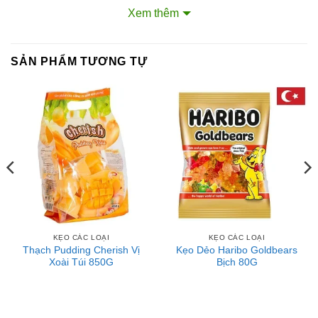
(6,1%), chất điều chỉnh độ acid E330, si-rô caramel, hương
Xem thêm
liệu tự nhiên (cola), dầu cọ, chất tạo bóng (E903, E901).
Hướng dẫn sử dụng: Dùng trực tiếp. Bảo quản: Nơi khô
SẢN PHẨM TƯƠNG TỰ
ráo, thoáng mát, tránh ánh nắng trực tiếp. Hạn sử dụng: 18
tháng kể từ ngày sản xuất. Nơi sản xuất: Germany/Turkey.
Liên hệ với Sài Gòn O2O
Trang Fanpage Sài Gòn O2O
Hệ thống của chúng tôi
Kim Sài Gòn phân phối băng keo
Fortadeck ván sàn
Tư vấn đầu tư chứng khoán
KẸO CÁC LOẠI
KẸO CÁC LOẠI
Dịch Vụ Đăng Ký Kinh Doanh
Thạch Pudding Cherish Vị
Kẹo Dẻo Haribo Goldbears
Xoài Túi 850G
Bịch 80G