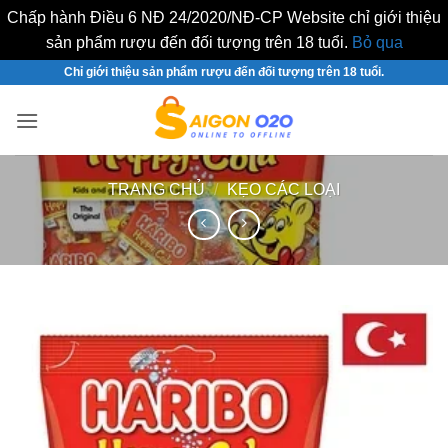
Chấp hành Điều 6 NĐ 24/2020/NĐ-CP Website chỉ giới thiệu
sản phẩm rượu đến đối tượng trên 18 tuổi.
Bỏ qua
Bỏ
Chỉ giới thiệu sản phẩm rượu đến đối tượng trên 18 tuổi.
qua
nội
dung
TRANG CHỦ
/
KẸO CÁC LOẠI