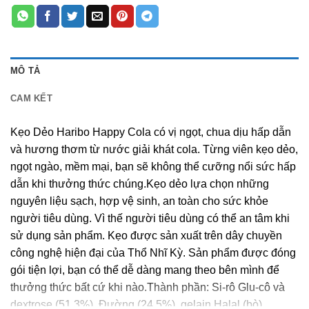
MÔ TẢ
CAM KẾT
Kẹo Dẻo Haribo Happy Cola có vị ngọt, chua dịu hấp dẫn
và hương thơm từ nước giải khát cola. Từng viên kẹo dẻo,
ngọt ngào, mềm mại, bạn sẽ không thể cưỡng nổi sức hấp
dẫn khi thưởng thức chúng.Kẹo dẻo lựa chọn những
nguyên liệu sạch, hợp vệ sinh, an toàn cho sức khỏe
người tiêu dùng. Vì thế người tiêu dùng có thể an tâm khi
sử dụng sản phẩm. Kẹo được sản xuất trên dây chuyền
công nghệ hiện đại của Thổ Nhĩ Kỳ. Sản phẩm được đóng
gói tiện lợi, bạn có thể dễ dàng mang theo bên mình để
thưởng thức bất cứ khi nào.Thành phần: Si-rô Glu-cô và
dextrose (51,3%), Đường (24,5%), gelain Halal (bò)