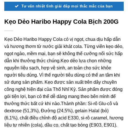
Tư vấn nhiệt tình giải đáp mọi thắc mắc của bạn
Kẹo Dẻo Haribo Happy Cola Bịch 200G
Kẹo Dẻo Haribo Happy Cola có vị ngọt, chua dịu hấp dẫn
và hương thơm từ nước giải khát cola. Từng viên kẹo dẻo,
ngọt ngào, mềm mại, bạn sẽ không thể cưỡng nổi sức hấp
dẫn khi thưởng thức chúng.Kẹo dẻo lựa chọn những
nguyên liệu sạch, hợp vệ sinh, an toàn cho sức khỏe
người tiêu dùng. Vì thế người tiêu dùng có thể an tâm khi
sử dụng sản phẩm. Kẹo được sản xuất trên dây chuyền
công nghệ hiện đại của Thổ Nhĩ Kỳ. Sản phẩm được đóng
gói tiện lợi, bạn có thể dễ dàng mang theo bên mình để
thưởng thức bất cứ khi nào.Thành phần: Si-rô Glu-cô và
dextrose (51,3%), Đường (24,5%), gelain Halal (bò)
(6,1%), chất điều chỉnh độ acid E330, si-rô caramel, hương
liệu tự nhiên (cola), dầu cọ, chất tạo bóng (E903, E901).