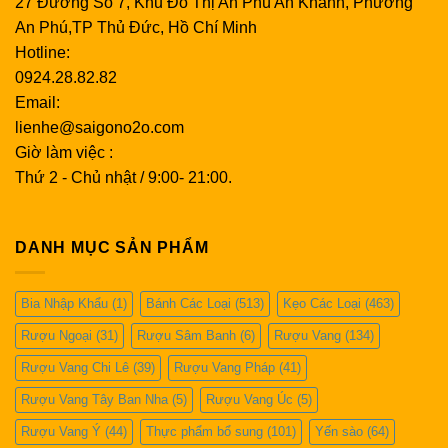
27 Đường Số 7, Khu Đô Thị An Phú An Khánh, Phường
An Phú,TP Thủ Đức, Hồ Chí Minh
Hotline:
0924.28.82.82
Email:
lienhe@saigono2o.com
Giờ làm việc :
Thứ 2 - Chủ nhật / 9:00- 21:00.
DANH MỤC SẢN PHẨM
Bia Nhập Khẩu
(1)
Bánh Các Loại
(513)
Kẹo Các Loại
(463)
Rượu Ngoại
(31)
Rượu Sâm Banh
(6)
Rượu Vang
(134)
Rượu Vang Chi Lê
(39)
Rượu Vang Pháp
(41)
Rượu Vang Tây Ban Nha
(5)
Rượu Vang Úc
(5)
Rượu Vang Ý
(44)
Thực phẩm bổ sung
(101)
Yến sào
(64)