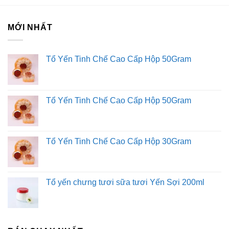
nguồn dưỡng chất dồi dào và công dụng tuyệt vời cho sức
khỏe, đông trùng hạ thảo ngày càng được ưa chuộng và
MỚI NHẤT
sử dụng rộng rãi.
Tổ Yến Tinh Chế Cao Cấp Hộp 50Gram
Tổ Yến Tinh Chế Cao Cấp Hộp 50Gram
Tổ Yến Tinh Chế Cao Cấp Hộp 30Gram
Tổ yến chưng tươi sữa tươi Yến Sợi 200ml