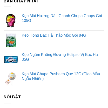
BÁN CHẠY NHẤT
Kẹo Mút Hương Dâu Chanh Chupa Chups Gói
105G
Đông trùng hạ thảo là gì?
Kẹo Họng Bạc Hà Thảo Mộc Gói 84G
Đông trùng hạ thảo (Cordyceps sinensis) là một loại nấm
ký sinh trên ấu trùng của một số loài bướm. Vào mùa đông,
nấm ký sinh và hút chất dinh dưỡng từ ấu trùng, khiến ấu
Kẹo Ngậm Không Đường Eclipse Vị Bạc Hà
35G
trùng chết dần. Đến mùa hè, nấm phát triển thành dạng cây
nấm mọc ra từ đầu ấu trùng.
Kẹo Mút Chupa Pusheen Que 12G (Giao Mẫu
Ngẫu Nhiên)
NỔI BẬT