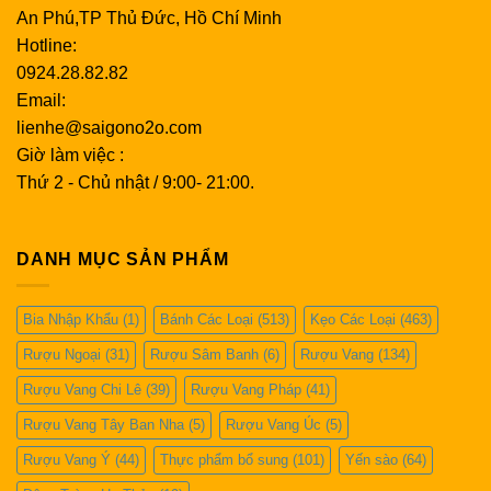
An Phú,TP Thủ Đức, Hồ Chí Minh
Hỗ trợ tim mạch:
Điều hòa huyết áp, giảm cholesterol,
Hotline:
ngăn ngừa xơ vữa động mạch.
0924.28.82.82
Bảo vệ gan thận:
Tăng cường chức năng gan thận, hỗ
Email:
trợ điều trị các bệnh về gan, thận.
lienhe@saigono2o.com
Chống lão hóa:
Chống oxy hóa, làm chậm quá trình
Giờ làm việc :
lão hóa, giúp da dẻ hồng hào, tươi trẻ.
Thứ 2 - Chủ nhật / 9:00- 21:00.
Hỗ trợ điều trị ung thư:
Ức chế sự phát triển của tế
bào ung thư, tăng cường hiệu quả điều trị ung thư.
DANH MỤC SẢN PHẨM
Bia Nhập Khẩu
(1)
Bánh Các Loại
(513)
Kẹo Các Loại
(463)
Rượu Ngoại
(31)
Rượu Sâm Banh
(6)
Rượu Vang
(134)
Rượu Vang Chi Lê
(39)
Rượu Vang Pháp
(41)
Rượu Vang Tây Ban Nha
(5)
Rượu Vang Úc
(5)
Rượu Vang Ý
(44)
Thực phẩm bổ sung
(101)
Yến sào
(64)