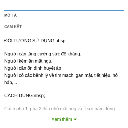
MÔ TẢ
CAM KẾT
ĐỐI TƯỢNG SỬ DỤNG:nbsp;
Người cần tăng cường sức đề kháng.
Người kém ăn mất ngủ.
Người cần ổn định huyết áp
Người có các bệnh lý về tim mạch, gan mật, tiết niệu, hô
hấp, …
CÁCH DÙNG:nbsp;
Cách pha 1: pha 2 thìa nhỏ mật ong và ít sợi nấm đông
trùng hạ thảo với 100ml nước ấm, uống và ăn cả sợi nấm.
Xem thêm
Có thể thêm vài giọt tắc hoặc chanh. Nếu uống lạnh giảm