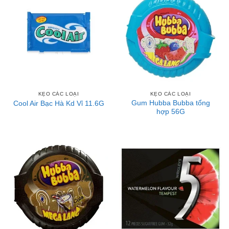
KẸO CÁC LOẠI
KẸO CÁC LOẠI
Gum Hubba Bubba tổng
Cool Air Bạc Hà Kd Vỉ 11.6G
hợp 56G