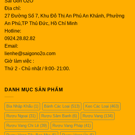
Sài Gòn O2O
Địa chỉ:
27 Đường Số 7, Khu Đô Thị An Phú An Khánh, Phường
An Phú,TP Thủ Đức, Hồ Chí Minh
Hotline:
0924.28.82.82
Email:
lienhe@saigono2o.com
Giờ làm việc :
Thứ 2 - Chủ nhật / 9:00- 21:00.
DANH MỤC SẢN PHẨM
Bia Nhập Khẩu
(1)
Bánh Các Loại
(513)
Kẹo Các Loại
(463)
Rượu Ngoại
(31)
Rượu Sâm Banh
(6)
Rượu Vang
(134)
Rượu Vang Chi Lê
(39)
Rượu Vang Pháp
(41)