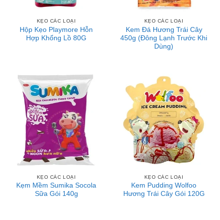
KẸO CÁC LOẠI
KẸO CÁC LOẠI
Hộp Kẹo Playmore Hỗn
Kem Đá Hương Trái Cây
Hợp Khổng Lồ 80G
450g (Đông Lạnh Trước Khi
Dùng)
KẸO CÁC LOẠI
KẸO CÁC LOẠI
Kẹm Mềm Sumika Socola
Kem Pudding Wolfoo
Sữa Gói 140g
Hương Trái Cây Gói 120G