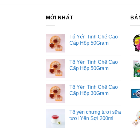
Th
Bảo
MỚI NHẤT
BÁ
NH
Tổ Yến Tinh Chế Cao
Tr
Cấp Hộp 50Gram
& 
vạ
xứ
Tổ Yến Tinh Chế Cao
Cấp Hộp 50Gram
củ
cao
có
Tổ Yến Tinh Chế Cao
Vi
Cấp Hộp 30Gram
htt
Tổ yến chưng tươi sữa
tươi Yến Sợi 200ml
ww
ht