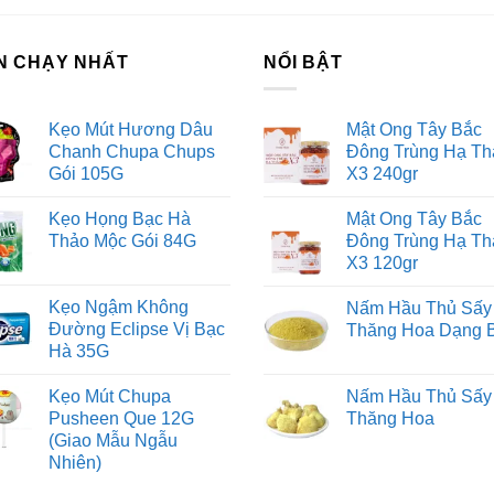
êm một ít nước giúp cảm nhận hương vị mãnh liệt.
 quản: Nơi thoáng mát, không để gần nguồn nóng, tránh ánh nắ
N CHẠY NHẤT
NỔI BẬT
ẬN BIẾT RƯỢU CHIVAS 18 BLUE SIGNATURE DO PERNOD
Kẹo Mút Hương Dâu
Mật Ong Tây Bắc
ên đầu chai rượu Chivas 18 Blue Signature có tem nước chốn
Chanh Chupa Chups
Đông Trùng Hạ Th
tem hoàn thành thủ tục nộp thuế rượu có nồng độ cao được p
Gói 105G
X3 240gr
ch của chai rượu Chivas 18 Blue Signature là 500029. Đây l
 Scotland.Trên cổ chai rượu Chivas 18 Blue có tem QR scanne
Kẹo Họng Bạc Hà
Mật Ong Tây Bắc
Thảo Mộc Gói 84G
Đông Trùng Hạ Th
a hãng Chivas Brothers. Nhãn phụ trên thân chai rượu Chiva
X3 120gr
 số Seri riêng của mỗi chai để kiểm soát chất lượng sản phẩm
 tem của Pernod Ricard Việt Nam là đại diện chủ sở hữu thươ
Kẹo Ngậm Không
Nấm Hầu Thủ Sấy
ệt Nam.
Đường Eclipse Vị Bạc
Thăng Hoa Dạng 
Hà 35G
ps://saigono2o.com/lien-he/
Kẹo Mút Chupa
Nấm Hầu Thủ Sấy
Pusheen Que 12G
Thăng Hoa
w.facebook.com/storesafood
(Giao Mẫu Ngẫu
Nhiên)
tps://viquehuong.xyz/phanphoiruouvang.vn