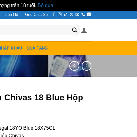
ợng trên 18 tuổi.
Bỏ qua
Liên Hệ
Góc Chia Sẻ
NHẬP KHẨU
QUÀ TẶNG
 Chivas 18 Blue Hộp
egal 18YO Blue 18X75CL
iệu:Chivas