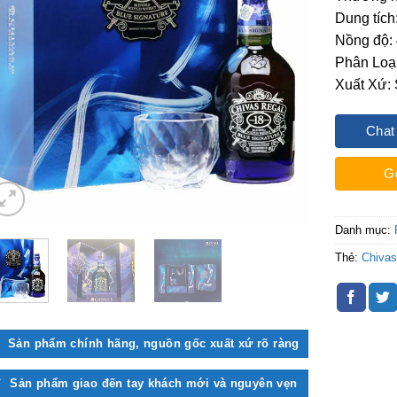
Dung tích
Nồng độ:
Phân Loạ
Xuất Xứ: 
Chat
G
Danh mục:
Thẻ:
Chiva
Sản phẩm chính hãng, nguồn gốc xuất xứ rõ ràng
Sản phẩm giao đến tay khách mới và nguyên vẹn