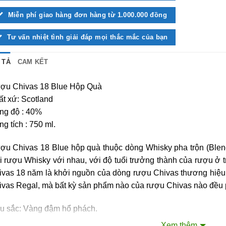
Miễn phí giao hàng đơn hàng từ 1.000.000 đồng
Tư vấn nhiệt tình giải đáp mọi thắc mắc của bạn
 TẢ
CAM KẾT
ợu Chivas 18 Blue Hộp Quà
t xứ: Scotland
ng độ : 40%
g tích : 750 ml.
ợu Chivas 18 Blue hộp quà thuộc dòng Whisky pha trộn (Blend 
i rượu Whisky với nhau, với độ tuổi trưởng thành của rượu ở t
ivas 18 năm là khởi nguồn của dòng rượu Chivas thương hiệu
ivas Regal, mà bất kỳ sản phẩm nào của rượu Chivas nào đều 
u sắc: Vàng đậm hổ phách.
i: Hương thơm nhiều lớp với hương trái cây khô và kẹo bơ.
Xem thêm