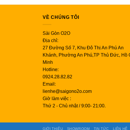
VỀ CHÚNG TÔI
Sài Gòn O2O
Địa chỉ:
27 Đường Số 7, Khu Đô Thị An Phú An
Khánh, Phường An Phú,TP Thủ Đức, Hồ 
Minh
Hotline:
0924.28.82.82
Email:
lienhe@saigono2o.com
Giờ làm việc :
Thứ 2 - Chủ nhật / 9:00- 21:00.
GIỚI THIỆU
SHOWROOM
TIN TỨC
LIÊN HỆ