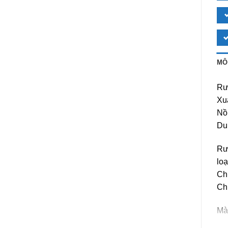
MÔ
Rư
Xuấ
Nồ
Dun
Rư
loạ
Ch
Ch
Mà
Mù