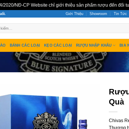
/2020/NĐ-CP Website chỉ giới thiệu sản phẩm rượu đến đối tư
Giới Thiệu
Showroom
Tin Tức
uổi.
SÀO
BÁNH CÁC LOẠI
KẸO CÁC LOẠI
RƯỢU NHẬP KHẨU
BIA 
Rượu
Quà
Chivas R
Thương h