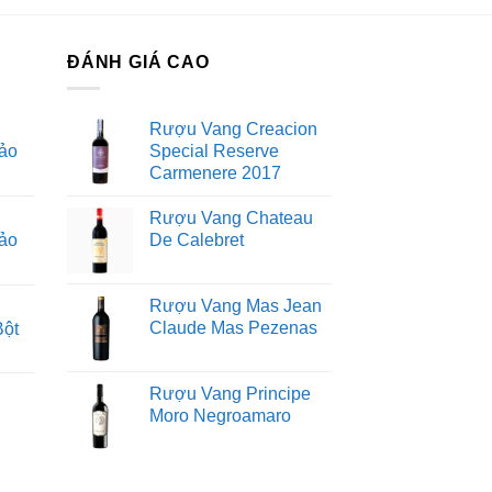
ng trực tiếp.
ĐÁNH GIÁ CAO
 RICARD VIỆT NAM NHẬP KHẨU :
Rượu Vang Creacion
g hàng giả của hãng rượu Chivas Brothers
ảo
Special Reserve
hép lưu hành tại thị trường Việt Nam. Mã
Carmenere 2017
à sản phẩm rượu Whisky có nguồn gốc xuất
r quét mã Link về trang webside xác thực
Rượu Vang Chateau
ảo
De Calebret
s 18 Blue Signature có in bằng công nghệ
. Thân chai rượu Chivas 18 Blue Signature
ng hiệu rượu Chivas Regal tại thị trường
Rượu Vang Mas Jean
Claude Mas Pezenas
Bột
Rượu Vang Principe
Moro Negroamaro