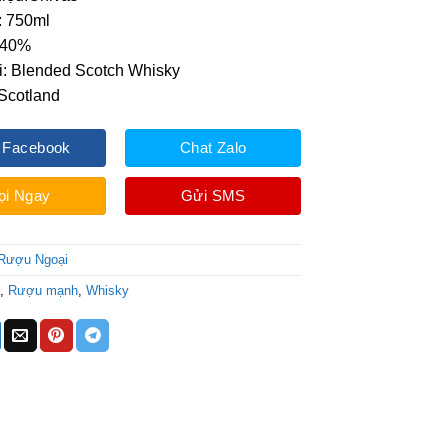
: 750ml
 40%
i: Blended Scotch Whisky
Scotland
 Facebook
Chat Zalo
ọi Ngay
Gửi SMS
Rượu Ngoại
s
,
Rượu mạnh
,
Whisky