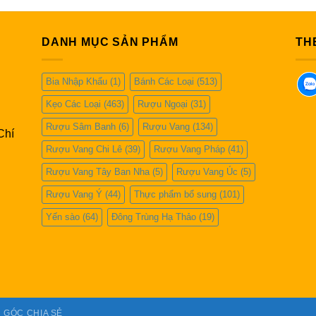
DANH MỤC SẢN PHẨM
TH
Bia Nhập Khẩu
(1)
Bánh Các Loại
(513)
Kẹo Các Loại
(463)
Rượu Ngoại
(31)
Rượu Sâm Banh
(6)
Rượu Vang
(134)
Chí
Rượu Vang Chi Lê
(39)
Rượu Vang Pháp
(41)
Rượu Vang Tây Ban Nha
(5)
Rượu Vang Úc
(5)
Rượu Vang Ý
(44)
Thực phẩm bổ sung
(101)
Yến sào
(64)
Đông Trùng Hạ Thảo
(19)
GÓC CHIA SẺ