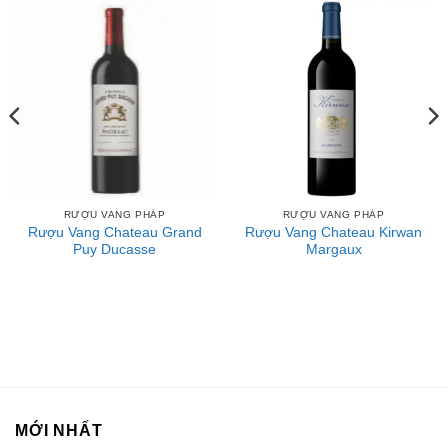
rượu vang có xuất xứ từ vùng Bordeaux của Pháp. Hơn
90% rượu vang Bordeaux là rượu vang đỏ được làm từ
giống nho Merlot và Cabernet Sauvignon.
1. Rượu vang Bordeaux là gì?
Rượu vang Bordeaux (“Bore-doe”) dùng để chỉ các dòng
rượu vang có xuất xứ từ vùng Bordeaux của Pháp. Hơn
90% rượu vang Bordeaux là rượu vang đỏ được làm từ
giống nho Merlot và Cabernet Sauvignon. Ngược dòng
RƯỢU VANG PHÁP
RƯỢU VANG PHÁP
lịch sử, ban đầu vùng Bordeaux được biết đến với các loại
Rượu Vang Chateau Grand
Rượu Vang Chateau Kirwan
rượu vang trắng ngọt ngào từ tiểu vùng Sauternes. Trong
Puy Ducasse
Margaux
số những người hâm mộ dòng rượu cô đọng nổi tiếng này
phải kể đến Thomas Jefferson - Cựu Tổng thống tài ba của
Hoa Kỳ. Ngoài ra, Bordeaux cũng có một dòng vang hồng
nức tiếng gần xa vào những năm 1700 có tên gọi “claret”
do người Anh đặt dựa trên sắc màu đỏ nhạt của nó.
Cho tới tận những năm 1800, vang đỏ Bordeaux mới trở
MỚI NHẤT
nên nổi tiếng bởi sự ra đời của một bảng xếp hạng nổi