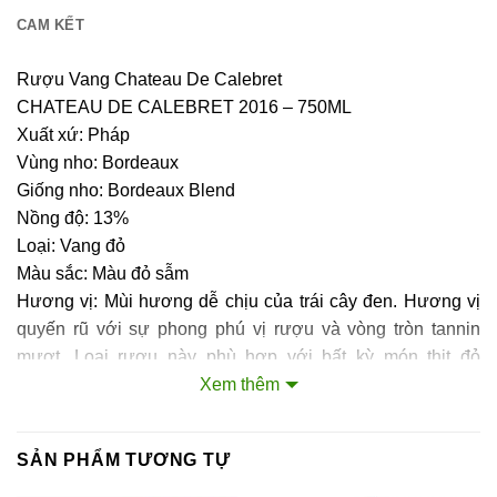
CAM KẾT
Rượu Vang Chateau De Calebret
CHATEAU DE CALEBRET 2016 – 750ML
Xuất xứ: Pháp
Vùng nho: Bordeaux
Giống nho: Bordeaux Blend
Nồng độ: 13%
Loại: Vang đỏ
Màu sắc: Màu đỏ sẫm
Hương vị: Mùi hương dễ chịu của trái cây đen. Hương vị
quyến rũ với sự phong phú vị rượu và vòng tròn tannin
mượt. Loại rượu này phù hợp với bất kỳ món thịt đỏ
nướng hoặc nước sốt.
Xem thêm
TÌM HIỂU VỀ RƯỢU VANG VÙNG BORDEAUX
SẢN PHẨM TƯƠNG TỰ
Rượu vang Bordeaux (“Bore-doe”) dùng để chỉ các dòng