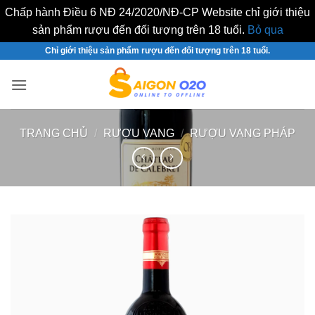
Chấp hành Điều 6 NĐ 24/2020/NĐ-CP Website chỉ giới thiệu
sản phẩm rượu đến đối tượng trên 18 tuổi.
Bỏ qua
Bỏ
Chỉ giới thiệu sản phẩm rượu đến đối tượng trên 18 tuổi.
qua
nội
dung
TRANG CHỦ
/
RƯỢU VANG
/
RƯỢU VANG PHÁP