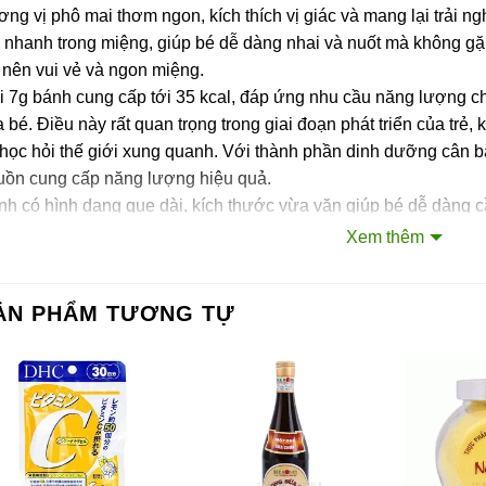
ng vị phô mai thơm ngon, kích thích vị giác và mang lại trải n
 nhanh trong miệng, giúp bé dễ dàng nhai và nuốt mà không gặ
 nên vui vẻ và ngon miệng.
i 7g bánh cung cấp tới 35 kcal, đáp ứng nhu cầu năng lượng c
 bé. Điều này rất quan trọng trong giai đoạn phát triển của tr
học hỏi thế giới xung quanh. Với thành phần dinh dưỡng cân 
uồn cung cấp năng lượng hiệu quả.
nh có hình dạng que dài, kích thước vừa vặn giúp bé dễ dàng
unchies Phô Mai chắc chắn sẽ là món ăn bổ dưỡng và hấp dẫn 
Xem thêm
ành phần của sản phẩm
ẢN PHẨM TƯƠNG TỰ
 nguyên hạt sorghum, bột ngô vàng đã loại bỏ chất béo, dầu hư
ltodextrin, muối, phô mai Cheddar 0,64%, chất béo bơ, hương 
t từ annatto, chất tạo phức kim loại Dinatri hydro phosphate, ch
ng oxy hóa tocopherol concentrat (dạng hỗn hợp), sắt nguyên tố
tamin E).