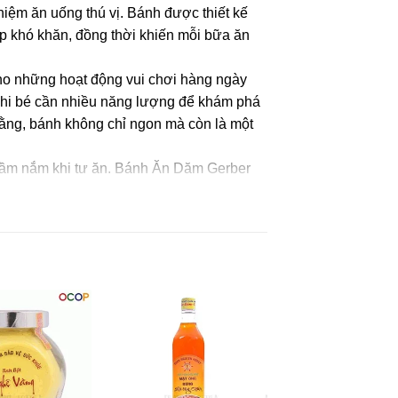
ghiệm ăn uống thú vị. Bánh được thiết kế
p khó khăn, đồng thời khiến mỗi bữa ăn
ho những hoạt động vui chơi hàng ngày
ẻ, khi bé cần nhiều năng lượng để khám phá
bằng, bánh không chỉ ngon mà còn là một
 cầm nắm khi tự ăn. Bánh Ăn Dặm Gerber
cho bé yêu của bạn.
ớng dương giàu oleic, bột gia vị phô mai
liệu phô mai tự nhiên, phẩm màu chiết
iết xuất nấm men, calci carbonat, chất
 (điện phân), d-alpha-tocopheryl acetat