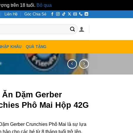
ợng trên 18 tuổi.
Bỏ qua
Liên Hệ
Góc Chia Sẻ
NHẬP KHẨU
QUÀ TẶNG
 Ăn Dặm Gerber
chies Phô Mai Hộp 42G
Dặm Gerber Crunchies Phô Mai là sự lựa
 hảo cho các bé từ 8 tháng tuổi trở lên,