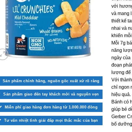
với hương
và mang l
thiết kế 
nhai và n
khiến mỗi
Mỗi 7g bá
năng lượn
ngày của 
đoạn phát
lượng để 
Với thàn
Sản phẩm chính hãng, nguồn gốc xuất xứ rõ ràng
chỉ ngon 
Sản phẩm giao đến tay khách mới và nguyên vẹn
hiệu quả.
Bánh có h
Miễn phí giao hàng đơn hàng từ 1.000.000 đồng
giúp bé 
Gerber Cr
Tư vấn nhiệt tình giải đáp mọi thắc mắc của bạn
bổ dưỡng 