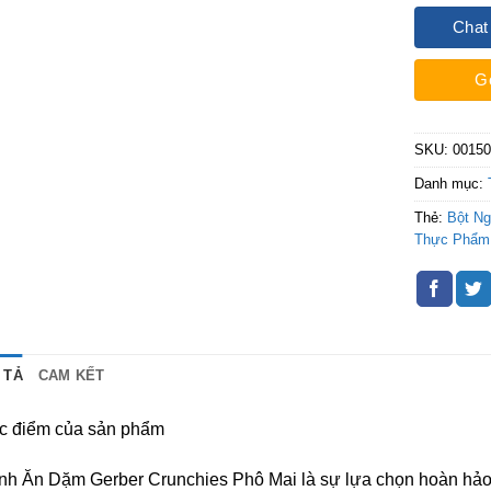
Chat
G
SKU:
0015
Danh mục:
Thẻ:
Bột N
Thực Phẩm
 TẢ
CAM KẾT
c điểm của sản phẩm
h Ăn Dặm Gerber Crunchies Phô Mai là sự lựa chọn hoàn hảo ch