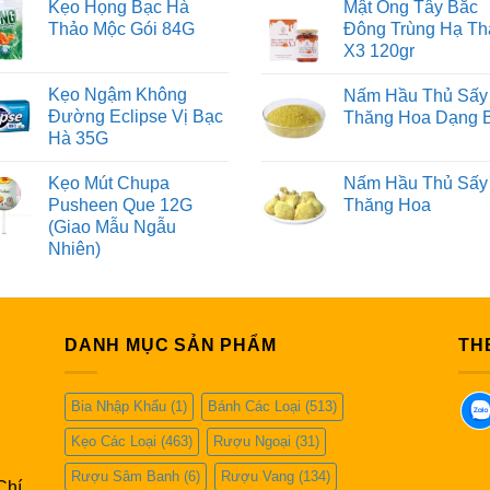
Kẹo Họng Bạc Hà
Mật Ong Tây Bắc
Thảo Mộc Gói 84G
Đông Trùng Hạ Th
X3 120gr
Kẹo Ngậm Không
Nấm Hầu Thủ Sấy
Đường Eclipse Vị Bạc
Thăng Hoa Dạng 
Hà 35G
Kẹo Mút Chupa
Nấm Hầu Thủ Sấy
Pusheen Que 12G
Thăng Hoa
(Giao Mẫu Ngẫu
Nhiên)
DANH MỤC SẢN PHẨM
TH
Bia Nhập Khẩu
(1)
Bánh Các Loại
(513)
Kẹo Các Loại
(463)
Rượu Ngoại
(31)
Rượu Sâm Banh
(6)
Rượu Vang
(134)
Chí