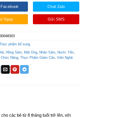
 Facebook
Chat Zalo
ọi Ngay
Gửi SMS
000048303
Thực phẩm bổ sung
ghệ
,
Hồng Sâm
,
Mật Ong
,
Nhân Sâm
,
Nước Yến
,
 Chức Năng
,
Thực Phẩm Giảm Cân
,
Viên Nghệ
o các bé từ 8 tháng tuổi trở lên, với