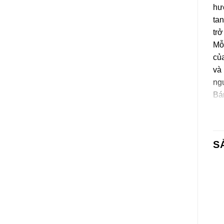
hươ
tan
trở
Mỗ
của
và 
ng
Bá
Cr
Th
S
Bột
(ma
xuấ
chố
(vi