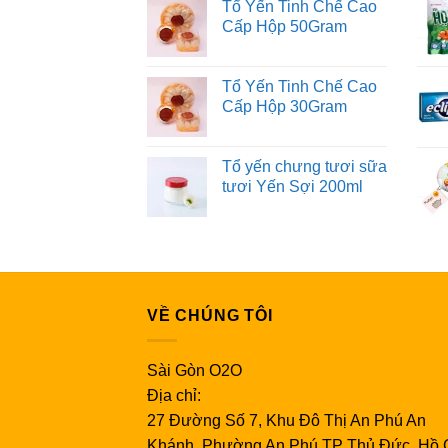
Tổ Yến Tinh Chế Cao
Cấp Hộp 50Gram
Tổ Yến Tinh Chế Cao
Cấp Hộp 30Gram
Tổ yến chưng tươi sữa
tươi Yến Sợi 200ml
VỀ CHÚNG TÔI
Sài Gòn O2O
Địa chỉ:
27 Đường Số 7, Khu Đô Thị An Phú An
Khánh, Phường An Phú,TP Thủ Đức, Hồ 