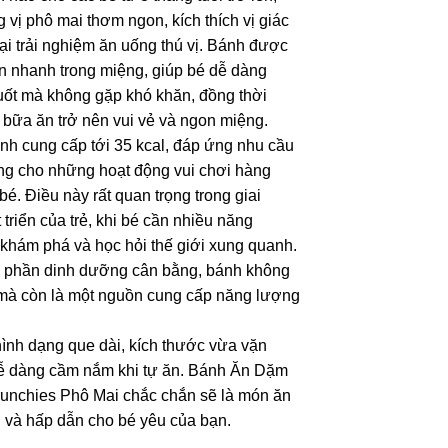
 vị phô mai thơm ngon, kích thích vị giác
ại trải nghiệm ăn uống thú vị. Bánh được
tan nhanh trong miệng, giúp bé dễ dàng
uốt mà không gặp khó khăn, đồng thời
 bữa ăn trở nên vui vẻ và ngon miệng.
nh cung cấp tới 35 kcal, đáp ứng nhu cầu
g cho những hoạt động vui chơi hàng
bé. Điều này rất quan trọng trong giai
 triển của trẻ, khi bé cần nhiều năng
khám phá và học hỏi thế giới xung quanh.
h phần dinh dưỡng cân bằng, bánh không
mà còn là một nguồn cung cấp năng lượng
ình dạng que dài, kích thước vừa vặn
dễ dàng cầm nắm khi tự ăn. Bánh Ăn Dặm
unchies Phô Mai chắc chắn sẽ là món ăn
và hấp dẫn cho bé yêu của bạn.