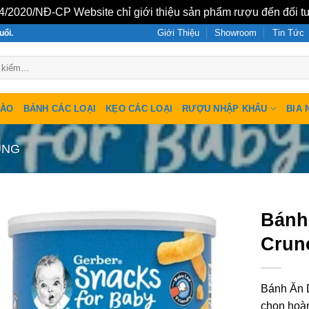
/2020/NĐ-CP Website chỉ giới thiệu sản phẩm rượu đến đối tư
Giới Thiệu
Showroom
Tin Tức
uổi.
SÀO
BÁNH CÁC LOẠI
KẸO CÁC LOẠI
RƯỢU NHẬP KHẨU
BIA 
UNG
Bánh
Crun
Bánh Ăn 
chọn hoàn