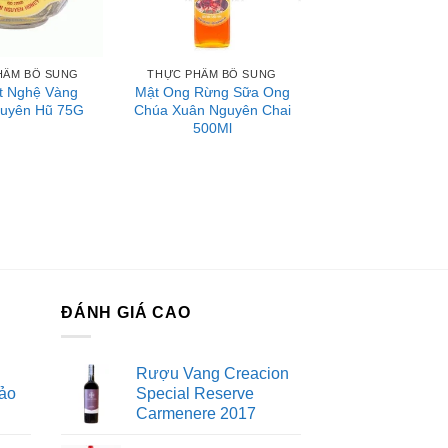
i lần ăn 7g. Cho bé ăn dặm cách bữa ăn
HẨM BỔ SUNG
THỰC PHẨM BỔ SUNG
ột Nghệ Vàng
Mật Ong Rừng Sữa Ong
uyên Hũ 75G
Chúa Xuân Nguyên Chai
500Ml
u khi bé sử dụng xong mẹ cần đậy kín nắp
ĐÁNH GIÁ CAO
Rượu Vang Creacion
ảo
Special Reserve
Carmenere 2017