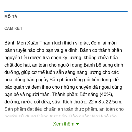
MÔ TẢ
CAM KẾT
Bánh Men Xuân Thanh kích thích vị giác, đem lại món
bánh tuyệt hảo cho bạn và gia đình. Bánh có thành phần
nguyên liệu được lựa chọn kỹ lưỡng, không chứa hóa
chất độc hại, an toàn cho người dùng.Bánh bổ sung dinh
dưỡng, giúp cơ thể luôn sẵn sàng năng lượng cho các
hoạt động hàng ngày.Sản phẩm đóng gói tiện dụng, dễ
bảo quản và đem theo cho những chuyến dã ngoại cùng
bạn bè và người thân. Thành phần: Bột năng (40%),
đường, nước cốt dừa, sữa. Kích thước: 22 x 8 x 22,5cm.
Sản phẩm đạt tiêu chuẩn an toàn thực phẩm, an toàn cho
người sử dụng.Dùng trực tiếp. Bảo quản: Nơi khô ráo,
thoáng mát, tránh ánh nắng trực tiếp. Hạn sử dụng: 12
Xem thêm
tháng kể từ ngày sản xuất. Nơi sản xuất: Việt Nam.