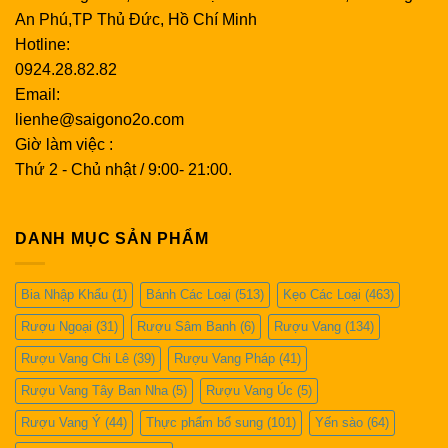
An Phú,TP Thủ Đức, Hồ Chí Minh
Hotline:
0924.28.82.82
Email:
lienhe@saigono2o.com
Giờ làm việc :
Thứ 2 - Chủ nhật / 9:00- 21:00.
DANH MỤC SẢN PHẨM
Bia Nhập Khẩu
(1)
Bánh Các Loại
(513)
Kẹo Các Loại
(463)
Rượu Ngoại
(31)
Rượu Sâm Banh
(6)
Rượu Vang
(134)
Rượu Vang Chi Lê
(39)
Rượu Vang Pháp
(41)
Rượu Vang Tây Ban Nha
(5)
Rượu Vang Úc
(5)
Rượu Vang Ý
(44)
Thực phẩm bổ sung
(101)
Yến sào
(64)