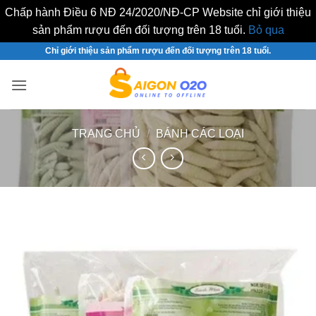
Chấp hành Điều 6 NĐ 24/2020/NĐ-CP Website chỉ giới thiệu
sản phẩm rượu đến đối tượng trên 18 tuổi.
Bỏ qua
Bỏ
Chỉ giới thiệu sản phẩm rượu đến đối tượng trên 18 tuổi.
qua
nội
dung
TRANG CHỦ
/
BÁNH CÁC LOẠI