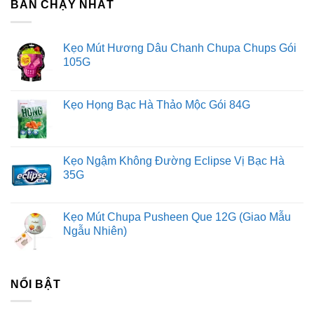
BÁN CHẠY NHẤT
Kẹo Mút Hương Dâu Chanh Chupa Chups Gói
105G
Kẹo Họng Bạc Hà Thảo Mộc Gói 84G
Kẹo Ngậm Không Đường Eclipse Vị Bạc Hà
35G
Kẹo Mút Chupa Pusheen Que 12G (Giao Mẫu
Ngẫu Nhiên)
NỔI BẬT