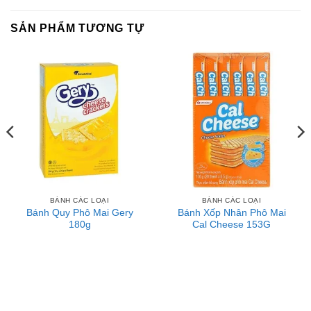
SẢN PHẨM TƯƠNG TỰ
Liên hệ với Sài Gòn O2O
Trang Fanpage Sài Gòn O2O
Hệ thống của chúng tôi
Kim Sài Gòn phân phối băng keo
Fortadeck ván sàn
Tư vấn đầu tư chứng khoán
Dịch Vụ Đăng Ký Kinh Doanh
BÁNH CÁC LOẠI
BÁNH CÁC LOẠI
Bánh Quy Phô Mai Gery
Bánh Xốp Nhân Phô Mai
180g
Cal Cheese 153G