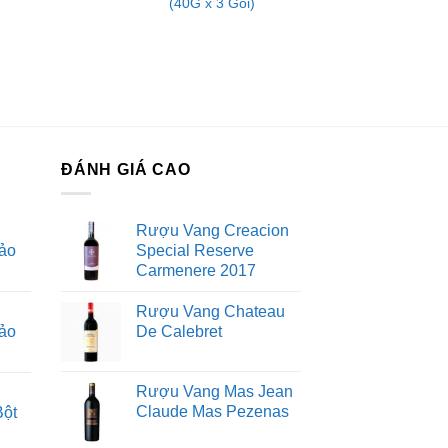
(40G x 3 Gói)
ĐÁNH GIÁ CAO
Rượu Vang Creacion
ảo
Special Reserve
Carmenere 2017
Rượu Vang Chateau
ảo
De Calebret
Rượu Vang Mas Jean
Claude Mas Pezenas
Bột