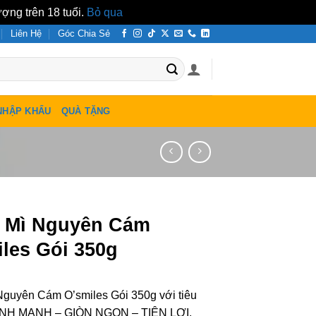
ợng trên 18 tuổi.
Bỏ qua
Liên Hệ
Góc Chia Sẻ
NHẬP KHẨU
QUÀ TẶNG
 Mì Nguyên Cám
les Gói 350g
Nguyên Cám O’smiles Gói 350g với tiêu
ÀNH MẠNH – GIÒN NGON – TIỆN LỢI.