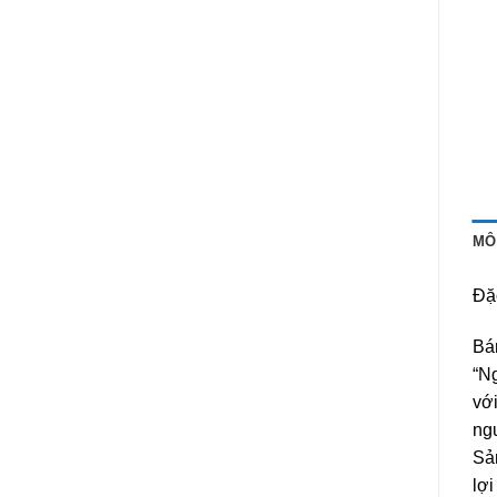
MÔ
Đặ
Bá
“Ng
vớ
ngu
Sả
lợi