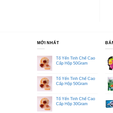
Nướng 100.8G
Hư
Bả
Li
Tr
MỚI NHẤT
BÁ
H
Tổ Yến Tinh Chế Cao
Ki
Cấp Hộp 50Gram
Fo
Tư
Tổ Yến Tinh Chế Cao
Dị
Cấp Hộp 50Gram
Tổ Yến Tinh Chế Cao
Cấp Hộp 30Gram