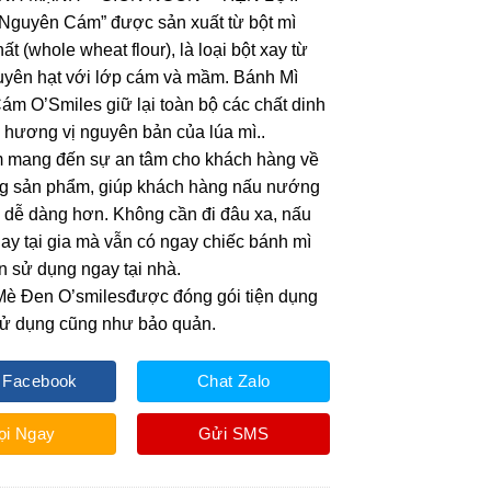
Nguyên Cám” được sản xuất từ bột mì
t (whole wheat flour), là loại bột xay từ
uyên hạt với lớp cám và mầm. Bánh Mì
m O’Smiles giữ lại toàn bộ các chất dinh
hương vị nguyên bản của lúa mì..
 mang đến sự an tâm cho khách hàng về
ng sản phẩm, giúp khách hàng nấu nướng
và dễ dàng hơn. Không cần đi đâu xa, nấu
y tại gia mà vẫn có ngay chiếc bánh mì
 sử dụng ngay tại nhà.
Mè Đen O’smilesđược đóng gói tiện dụng
sử dụng cũng như bảo quản.
 Facebook
Chat Zalo
ọi Ngay
Gửi SMS