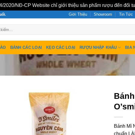
/2020/NĐ-CP Website chỉ giới thiệu sản phẩm rượu đến đối tư
Giới Thiệu
Showroom
Tin Tức
uổi.
SÀO
BÁNH CÁC LOẠI
KẸO CÁC LOẠI
RƯỢU NHẬP KHẨU
BIA 
Bánh
O’smi
Bánh Mì 
chuẩn L