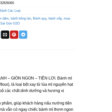
532826060
Bánh Các Loại
ăn dặm
,
bánh bông lan
,
Bánh quy
,
bánh xốp
,
mua
,
Sài Gòn O2O
MẠNH – GIÒN NGON – TIỆN LỢI. Bánh mì
ur), là loại bột xay từ lúa mì nguyên hạt
bộ các chất dinh dưỡng và hương vị
 phẩm, giúp khách hàng nấu nướng tiện
a mà vẫn có ngay chiếc bánh mì thơm ngon