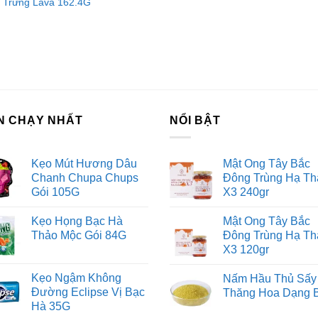
Trứng Lava 162.4G
ớng dẫn bảo quản
o quản lạnh ở nhiệt độ -18 độ C hoặc trong ngăn đá tủ lạnh.
ên hệ với Sài Gòn O2O
ang Fanpage Sài Gòn O2O
N CHẠY NHẤT
NỔI BẬT
ệ thống của chúng tôi
Kẹo Mút Hương Dâu
Mật Ong Tây Bắc
m Sài Gòn phân phối băng keo
Chanh Chupa Chups
Đông Trùng Hạ Th
rtadeck ván sàn
Gói 105G
X3 240gr
 vấn đầu tư chứng khoán
Kẹo Họng Bạc Hà
Mật Ong Tây Bắc
ch Vụ Đăng Ký Kinh Doanh
Thảo Mộc Gói 84G
Đông Trùng Hạ Th
X3 120gr
Kẹo Ngậm Không
Nấm Hầu Thủ Sấy
Đường Eclipse Vị Bạc
Thăng Hoa Dạng 
Hà 35G