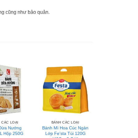
ng cũng như bảo quản.
hiên.
 đói tức thì. Ngoài ra các loại bánh mì
 mạnh hơn, thúc đẩy hoạt động của các cơ
°C
 CÁC LOẠI
BÁNH CÁC LOẠI
Dừa Nướng
Bánh Mì Hoa Cúc Ngàn
 L Hộp 250G
Lớp Fe’sta Túi 120G