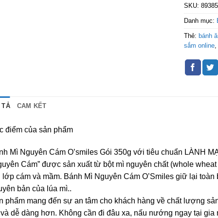
SKU:
8938
Danh mục:
Thẻ:
bánh 
sắm online
 TẢ
CAM KẾT
c điểm của sản phẩm
nh Mì Nguyên Cám O’smiles Gói 350g với tiêu chuẩn LÀNH 
uyên Cám” được sản xuất từ bột mì nguyên chất (whole wheat flo
i lớp cám và mầm. Bánh Mì Nguyên Cám O’Smiles giữ lại toàn 
yên bản của lúa mì..
n phẩm mang đến sự an tâm cho khách hàng về chất lượng sản
 và dễ dàng hơn. Không cần đi đâu xa, nấu nướng ngay tại gi