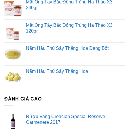
Mật Ong Tây Bắc Đông Trùng Hạ Thảo X3
240gr
Mật Ong Tây Bắc Đông Trùng Hạ Thảo X3
120gr
Nấm Hầu Thủ Sấy Thăng Hoa Dạng Bột
Thành phần dinh dưỡng:
Đông trùng hạ thảo chứa nhiều thành phần dinh dưỡng
Nấm Hầu Thủ Sấy Thăng Hoa
quý giá, bao gồm:
Cordycepin
Adenosine
ĐÁNH GIÁ CAO
Polysaccharide
Các loại vitamin (B1, B2, B12, E, K...)
Rượu Vang Creacion Special Reserve
Carmenere 2017
Các nguyên tố vi lượng (K, Na, Ca, Mg, Fe, Zn, Cu,