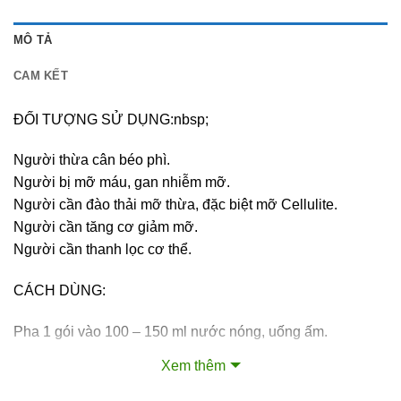
MÔ TẢ
CAM KẾT
ĐỐI TƯỢNG SỬ DỤNG:nbsp;
Người thừa cân béo phì.
Người bị mỡ máu, gan nhiễm mỡ.
Người cần đào thải mỡ thừa, đặc biệt mỡ Cellulite.
Người cần tăng cơ giảm mỡ.
Người cần thanh lọc cơ thể.
CÁCH DÙNG:
Pha 1 gói vào 100 – 150 ml nước nóng, uống ấm.
Mỗi ngày uống từ 1 – 2 gói sau ăn sáng và ăn trưa.
Xem thêm
QUY CÁCH: Hộp 20 gói x 5gr.