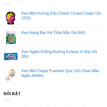
Đông trùng hạ thảo (Cordyceps sinensis) là một loại nấm
ký sinh trên ấu trùng của một số loài bướm. Vào mùa đông,
Kẹo Mút Hương Dâu Chanh Chupa Chups Gói
nấm ký sinh và hút chất dinh dưỡng từ ấu trùng, khiến ấu
105G
trùng chết dần. Đến mùa hè, nấm phát triển thành dạng cây
nấm mọc ra từ đầu ấu trùng.
Kẹo Họng Bạc Hà Thảo Mộc Gói 84G
Kẹo Ngậm Không Đường Eclipse Vị Bạc Hà
35G
Kẹo Mút Chupa Pusheen Que 12G (Giao Mẫu
Ngẫu Nhiên)
NỔI BẬT