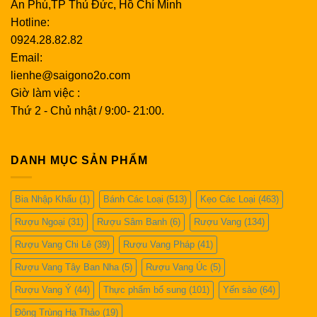
lão hóa, giúp da dẻ hồng hào, tươi trẻ.
An Phú,TP Thủ Đức, Hồ Chí Minh
Hotline:
Hỗ trợ điều trị ung thư:
Ức chế sự phát triển của tế
0924.28.82.82
bào ung thư, tăng cường hiệu quả điều trị ung thư.
Email:
lienhe@saigono2o.com
Giờ làm việc :
Thứ 2 - Chủ nhật / 9:00- 21:00.
DANH MỤC SẢN PHẨM
Bia Nhập Khẩu
(1)
Bánh Các Loại
(513)
Kẹo Các Loại
(463)
Rượu Ngoại
(31)
Rượu Sâm Banh
(6)
Rượu Vang
(134)
Rượu Vang Chi Lê
(39)
Rượu Vang Pháp
(41)
Rượu Vang Tây Ban Nha
(5)
Rượu Vang Úc
(5)
Rượu Vang Ý
(44)
Thực phẩm bổ sung
(101)
Yến sào
(64)
Đông Trùng Hạ Thảo
(19)