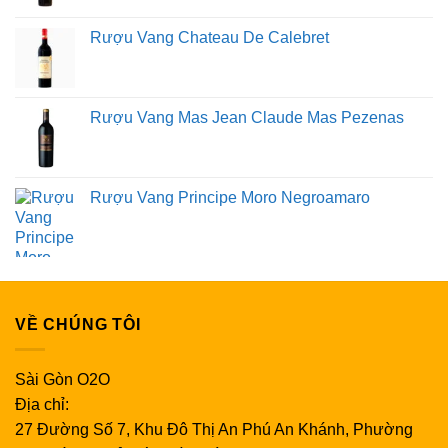
Mn...)
Rượu Vang Chateau De Calebret
Công dụng của đông trùng hạ thảo:
Tăng cường hệ miễn dịch:
Kích thích sản xuất tế bào
Rượu Vang Mas Jean Claude Mas Pezenas
miễn dịch, tăng cường sức đề kháng, phòng ngừa bệnh
tật.
Hỗ trợ hô hấp:
Giảm ho, long đờm, cải thiện chức
Rượu Vang Principe Moro Negroamaro
năng phổi, hỗ trợ điều trị hen suyễn, viêm phế quản.
Bồi bổ sức khỏe:
Tăng cường năng lượng, giảm mệt
mỏi, cải thiện giấc ngủ, tăng cường sinh lực.
Hỗ trợ tim mạch:
Điều hòa huyết áp, giảm cholesterol,
VỀ CHÚNG TÔI
ngăn ngừa xơ vữa động mạch.
Bảo vệ gan thận:
Tăng cường chức năng gan thận, hỗ
Sài Gòn O2O
trợ điều trị các bệnh về gan, thận.
Địa chỉ:
Chống lão hóa:
Chống oxy hóa, làm chậm quá trình
27 Đường Số 7, Khu Đô Thị An Phú An Khánh, Phường