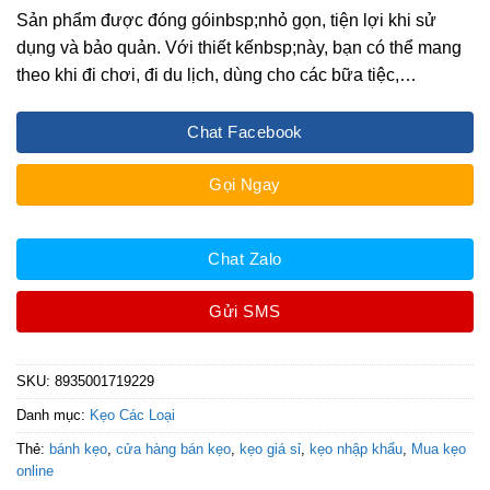
Sản phẩm được đóng góinbsp;nhỏ gọn, tiện lợi khi sử
dụng và bảo quản. Với thiết kếnbsp;này, bạn có thể mang
theo khi đi chơi, đi du lịch, dùng cho các bữa tiệc,…
Chat Facebook
Gọi Ngay
Chat Zalo
Gửi SMS
SKU:
8935001719229
Danh mục:
Kẹo Các Loại
Thẻ:
bánh kẹo
,
cửa hàng bán kẹo
,
kẹo giá sỉ
,
kẹo nhập khẩu
,
Mua kẹo
online