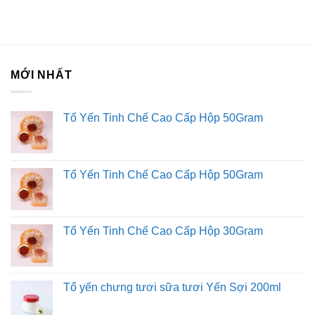
Bảo quản nơi khô ráo, thoáng mát, tránh ánh nắng trực
tiếp.
MỚI NHẤT
Liên hệ với Sài Gòn O2O
Trang Fanpage Sài Gòn O2O
Tổ Yến Tinh Chế Cao Cấp Hộp 50Gram
Hệ thống của chúng tôi
Kim Sài Gòn phân phối băng keo
Fortadeck ván sàn
Tổ Yến Tinh Chế Cao Cấp Hộp 50Gram
Tư vấn đầu tư chứng khoán
Dịch Vụ Đăng Ký Kinh Doanh
Tổ Yến Tinh Chế Cao Cấp Hộp 30Gram
Tổ yến chưng tươi sữa tươi Yến Sợi 200ml