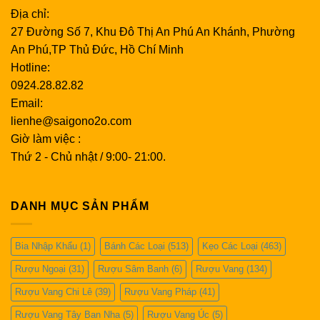
Địa chỉ:
27 Đường Số 7, Khu Đô Thị An Phú An Khánh, Phường
An Phú,TP Thủ Đức, Hồ Chí Minh
Hotline:
0924.28.82.82
Email:
lienhe@saigono2o.com
Giờ làm việc :
Thứ 2 - Chủ nhật / 9:00- 21:00.
DANH MỤC SẢN PHẨM
Bia Nhập Khẩu
(1)
Bánh Các Loại
(513)
Kẹo Các Loại
(463)
Rượu Ngoại
(31)
Rượu Sâm Banh
(6)
Rượu Vang
(134)
Rượu Vang Chi Lê
(39)
Rượu Vang Pháp
(41)
Rượu Vang Tây Ban Nha
(5)
Rượu Vang Úc
(5)