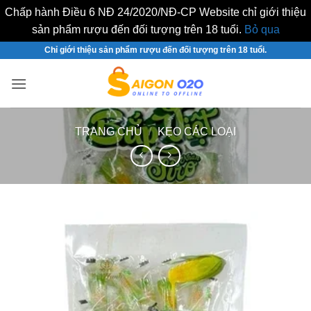
Chấp hành Điều 6 NĐ 24/2020/NĐ-CP Website chỉ giới thiệu
sản phẩm rượu đến đối tượng trên 18 tuổi.
Bỏ qua
Bỏ
Chỉ giới thiệu sản phẩm rượu đến đối tượng trên 18 tuổi.
qua
nội
dung
TRANG CHỦ
/
KẸO CÁC LOẠI