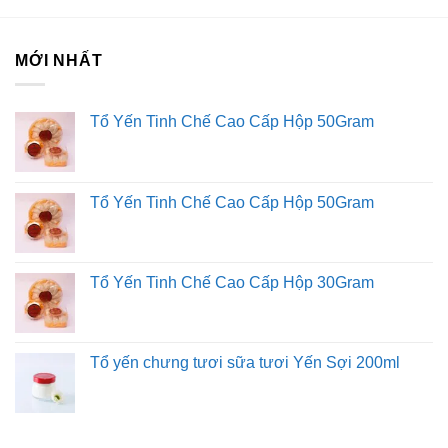
tiếp.
MỚI NHẤT
Liên hệ với Sài Gòn O2O
Trang Fanpage Sài Gòn O2O
Tổ Yến Tinh Chế Cao Cấp Hộp 50Gram
Hệ thống của chúng tôi
Kim Sài Gòn phân phối băng keo
Fortadeck ván sàn
Tổ Yến Tinh Chế Cao Cấp Hộp 50Gram
Tư vấn đầu tư chứng khoán
Dịch Vụ Đăng Ký Kinh Doanh
Tổ Yến Tinh Chế Cao Cấp Hộp 30Gram
Tổ yến chưng tươi sữa tươi Yến Sợi 200ml