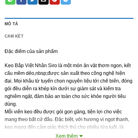
MÔ TẢ
CAM KẾT
Đặc điểm của sản phẩm
Kẹo Bắp Việt Nhân Siro là một món ăn vặt thơm ngon, kết
cấu mềm dẻo,nbsp;được sản xuất theo công nghệ hiện
đại. Mọi khâu từ tuyển chọn nguyên liệu tới chế biến, đóng
gói đều diễn ra khép kín dưới sự giám sát và kiểm tra
nghiêm ngặt, đảm bảo an toàn cho sức khỏe người tiêu
dùng.
Mỗi viên kẹo đều được gói gọn gàng, tiện lợi cho việc
mang theo bất cứ đâu. Đặc biệt, với hương vị ngọt thanh,
kẹo mang đến cảm giác thích thú cho nhiều lứa tuổi, là
món quà tuyệt vời cho những buổi tụ họp hay những dịp lễ
Xem thêm