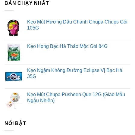
BÁN CHẠY NHẤT
Kẹo Mút Hương Dâu Chanh Chupa Chups Gói
105G
Kẹo Họng Bạc Hà Thảo Mộc Gói 84G
Kẹo Ngậm Không Đường Eclipse Vị Bạc Hà
35G
Kẹo Mút Chupa Pusheen Que 12G (Giao Mẫu
Ngẫu Nhiên)
NỔI BẬT