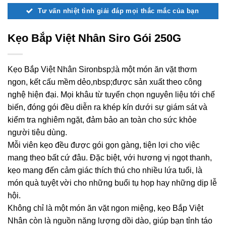
Tư vấn nhiệt tình giải đáp mọi thắc mắc của bạn
Kẹo Bắp Việt Nhân Siro Gói 250G
Kẹo Bắp Việt Nhân Sironbsp;là một món ăn vặt thơm
ngon, kết cấu mềm dẻo,nbsp;được sản xuất theo công
nghệ hiện đại. Mọi khâu từ tuyển chọn nguyên liệu tới chế
biến, đóng gói đều diễn ra khép kín dưới sự giám sát và
kiểm tra nghiêm ngặt, đảm bảo an toàn cho sức khỏe
người tiêu dùng.
Mỗi viên kẹo đều được gói gọn gàng, tiện lợi cho việc
mang theo bất cứ đâu. Đặc biệt, với hương vị ngọt thanh,
kẹo mang đến cảm giác thích thú cho nhiều lứa tuổi, là
món quà tuyệt vời cho những buổi tụ họp hay những dịp lễ
hội.
Không chỉ là một món ăn vặt ngon miệng, kẹo Bắp Việt
Nhân còn là nguồn năng lượng dồi dào, giúp bạn tỉnh táo