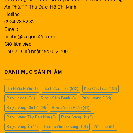
An Phú,TP Thủ Đức, Hồ Chí Minh
Hotline:
0924.28.82.82
Email:
lienhe@saigono2o.com
Giờ làm việc :
Thứ 2 - Chủ nhật / 9:00- 21:00.
DANH MỤC SẢN PHẨM
Bia Nhập Khẩu
(1)
Bánh Các Loại
(513)
Kẹo Các Loại
(463)
Rượu Ngoại
(31)
Rượu Sâm Banh
(6)
Rượu Vang
(134)
Rượu Vang Chi Lê
(39)
Rượu Vang Pháp
(41)
Rượu Vang Tây Ban Nha
(5)
Rượu Vang Úc
(5)
Rượu Vang Ý
(44)
Thực phẩm bổ sung
(101)
Yến sào
(64)