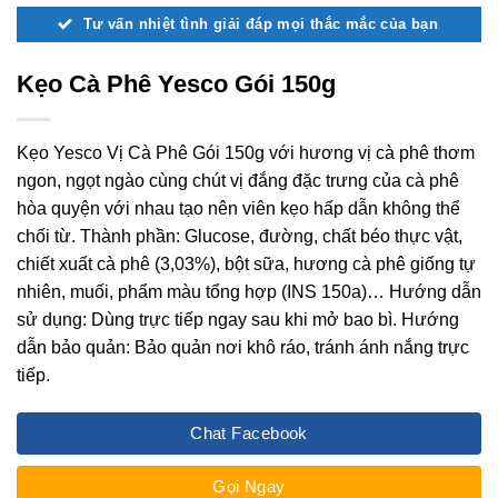
Tư vấn nhiệt tình giải đáp mọi thắc mắc của bạn
Kẹo Cà Phê Yesco Gói 150g
Kẹo Yesco Vị Cà Phê Gói 150g với hương vị cà phê thơm
ngon, ngọt ngào cùng chút vị đắng đặc trưng của cà phê
hòa quyện với nhau tạo nên viên kẹo hấp dẫn không thể
chối từ. Thành phần: Glucose, đường, chất béo thực vật,
chiết xuất cà phê (3,03%), bột sữa, hương cà phê giống tự
nhiên, muối, phẩm màu tổng hợp (INS 150a)… Hướng dẫn
sử dụng: Dùng trực tiếp ngay sau khi mở bao bì. Hướng
dẫn bảo quản: Bảo quản nơi khô ráo, tránh ánh nắng trực
tiếp.
Chat Facebook
Gọi Ngay