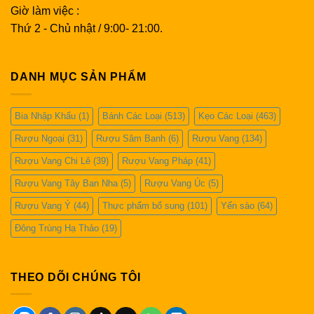
Giờ làm việc :
Thứ 2 - Chủ nhật / 9:00- 21:00.
DANH MỤC SẢN PHẨM
Bia Nhập Khẩu
(1)
Bánh Các Loại
(513)
Kẹo Các Loại
(463)
Rượu Ngoại
(31)
Rượu Sâm Banh
(6)
Rượu Vang
(134)
Rượu Vang Chi Lê
(39)
Rượu Vang Pháp
(41)
Rượu Vang Tây Ban Nha
(5)
Rượu Vang Úc
(5)
Rượu Vang Ý
(44)
Thực phẩm bổ sung
(101)
Yến sào
(64)
Đông Trùng Hạ Thảo
(19)
THEO DÕI CHÚNG TÔI