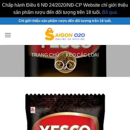
Chấp hành Điều 6 NĐ 24/2020/NĐ-CP Website chỉ giới thiệu
sản phẩm rượu đến đối tượng trên 18 tuổi.
Bỏ qua
Bỏ
Chỉ giới thiệu sản phẩm rượu đến đối tượng trên 18 tuổi.
qua
nội
dung
TRANG CHỦ
/
KẸO CÁC LOẠI