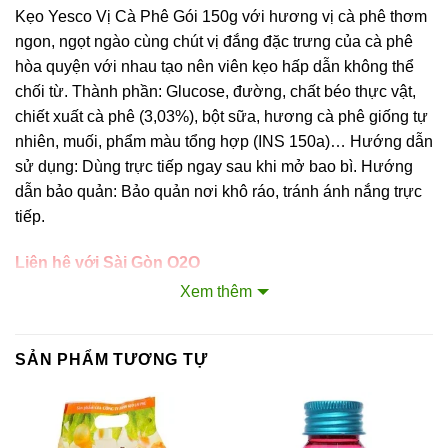
Kẹo Yesco Vị Cà Phê Gói 150g với hương vị cà phê thơm
ngon, ngọt ngào cùng chút vị đắng đặc trưng của cà phê
hòa quyện với nhau tạo nên viên kẹo hấp dẫn không thể
chối từ. Thành phần: Glucose, đường, chất béo thực vật,
chiết xuất cà phê (3,03%), bột sữa, hương cà phê giống tự
nhiên, muối, phẩm màu tổng hợp (INS 150a)… Hướng dẫn
sử dụng: Dùng trực tiếp ngay sau khi mở bao bì. Hướng
dẫn bảo quản: Bảo quản nơi khô ráo, tránh ánh nắng trực
tiếp.
Liên hệ với Sài Gòn O2O
Trang Fanpage Sài Gòn O2O
Xem thêm
Hệ thống của chúng tôi
SẢN PHẨM TƯƠNG TỰ
Kim Sài Gòn phân phối băng keo
Fortadeck ván sàn
Tư vấn đầu tư chứng khoán
Dịch Vụ Đăng Ký Kinh Doanh