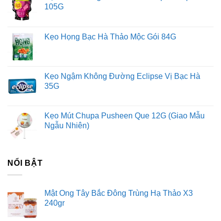
105G
Kẹo Họng Bạc Hà Thảo Mộc Gói 84G
Kẹo Ngậm Không Đường Eclipse Vị Bạc Hà
35G
Kẹo Mút Chupa Pusheen Que 12G (Giao Mẫu
Ngẫu Nhiên)
NỔI BẬT
Mật Ong Tây Bắc Đông Trùng Hạ Thảo X3
240gr