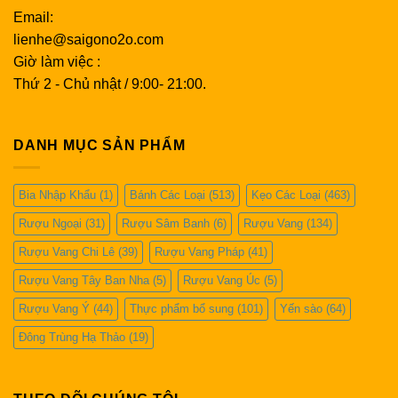
Email:
lienhe@saigono2o.com
Giờ làm việc :
Thứ 2 - Chủ nhật / 9:00- 21:00.
DANH MỤC SẢN PHẨM
Bia Nhập Khẩu
(1)
Bánh Các Loại
(513)
Kẹo Các Loại
(463)
Rượu Ngoại
(31)
Rượu Sâm Banh
(6)
Rượu Vang
(134)
Rượu Vang Chi Lê
(39)
Rượu Vang Pháp
(41)
Rượu Vang Tây Ban Nha
(5)
Rượu Vang Úc
(5)
Rượu Vang Ý
(44)
Thực phẩm bổ sung
(101)
Yến sào
(64)
Đông Trùng Hạ Thảo
(19)