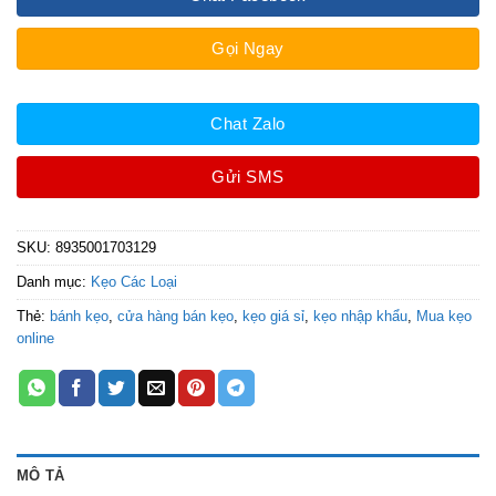
Gọi Ngay
Chat Zalo
Gửi SMS
SKU:
8935001703129
Danh mục:
Kẹo Các Loại
Thẻ:
bánh kẹo
,
cửa hàng bán kẹo
,
kẹo giá sỉ
,
kẹo nhập khẩu
,
Mua kẹo
online
MÔ TẢ