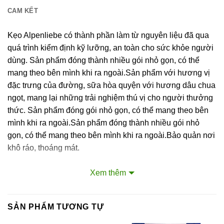
CAM KẾT
Kẹo Alpenliebe​​ có thành phần làm từ nguyên liệu đã qua
quá trình kiểm định kỹ lưỡng, an toàn cho sức khỏe người
dùng. Sản phẩm đóng thành nhiều gói nhỏ gọn, có thể
mang theo bên mình khi ra ngoài.Sản phẩm với hương vị
đặc trưng của đường, sữa hòa quyện với hương dâu chua
ngọt, mang lại những trải nghiệm thú vị cho người thưởng
thức. Sản phẩm đóng gói nhỏ gọn, có thể mang theo bên
mình khi ra ngoài.Sản phẩm đóng thành nhiều gói nhỏ
gọn, có thể mang theo bên mình khi ra ngoài.Bảo quản nơi
khô ráo, thoáng mát.
Liên hệ với Sài Gòn O2O
Xem thêm
Trang Fanpage Sài Gòn O2O
Hệ thống của chúng tôi
SẢN PHẨM TƯƠNG TỰ
Kim Sài Gòn phân phối băng keo