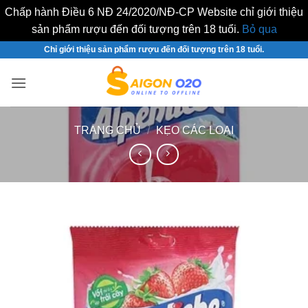
Chấp hành Điều 6 NĐ 24/2020/NĐ-CP Website chỉ giới thiệu
sản phẩm rượu đến đối tượng trên 18 tuổi.
Bỏ qua
Bỏ
Chỉ giới thiệu sản phẩm rượu đến đối tượng trên 18 tuổi.
qua
nội
dung
TRANG CHỦ
/
KẸO CÁC LOẠI