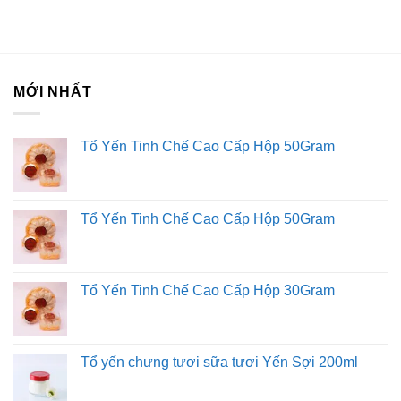
Ăn trực tiếp sau khi mở hộp.
Hướng dẫn bảo quản
MỚI NHẤT
Bảo quản nơinbsp;khô ráo, thoáng mát và tránh ánh nắng
mặt trời trực tiếp.
Tổ Yến Tinh Chế Cao Cấp Hộp 50Gram
Liên hệ với Sài Gòn O2O
Trang Fanpage Sài Gòn O2O
Tổ Yến Tinh Chế Cao Cấp Hộp 50Gram
Hệ thống của chúng tôi
Kim Sài Gòn phân phối băng keo
Fortadeck ván sàn
Tổ Yến Tinh Chế Cao Cấp Hộp 30Gram
Tư vấn đầu tư chứng khoán
Dịch Vụ Đăng Ký Kinh Doanh
Tổ yến chưng tươi sữa tươi Yến Sợi 200ml