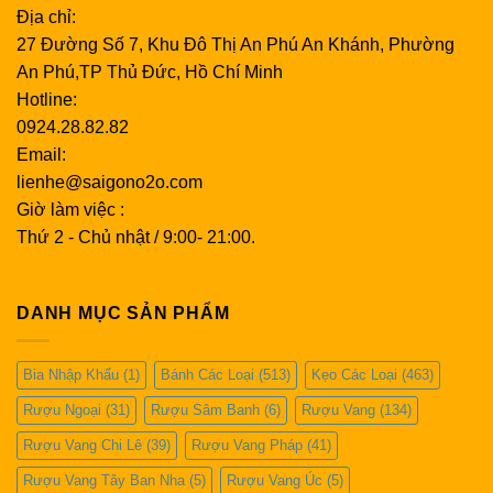
Địa chỉ:
27 Đường Số 7, Khu Đô Thị An Phú An Khánh, Phường
An Phú,TP Thủ Đức, Hồ Chí Minh
Hotline:
0924.28.82.82
Email:
lienhe@saigono2o.com
Giờ làm việc :
Thứ 2 - Chủ nhật / 9:00- 21:00.
DANH MỤC SẢN PHẨM
Bia Nhập Khẩu
(1)
Bánh Các Loại
(513)
Kẹo Các Loại
(463)
Rượu Ngoại
(31)
Rượu Sâm Banh
(6)
Rượu Vang
(134)
Rượu Vang Chi Lê
(39)
Rượu Vang Pháp
(41)
Rượu Vang Tây Ban Nha
(5)
Rượu Vang Úc
(5)