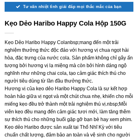
Tư vấn nhiệt tình giải đáp mọi thắc mắc của bạn
Kẹo Dẻo Haribo Happy Cola Hộp 150G
Kẹo Dẻo Haribo Happy Colanbsp;mang đến một trải
nghiệm thưởng thức độc đáo với hương vị chua ngọt hài
hòa, đặc trưng của nước cola. Sản phẩm không chỉ gây ấn
tượng bởi hương vị lạ miệng mà còn bởi hình dáng ngộ
nghĩnh như những chai cola, tạo cảm giác thích thú cho
người tiêu dùng từ lần đầu thưởng thức.
Hương vị của kẹo dẻo Haribo Happy Cola là sự kết hợp
hoàn hảo giữa vị ngọt và một chút chua nhẹ, khiến cho mỗi
miếng kẹo đều trở thành một trải nghiệm thú vị.nbsp;Mỗi
viên kẹo đều mang đến cảm giác tươi mới, làm tăng thêm
sự thích thú cho những buổi gặp gỡ bạn bè hay xem phim.
Kẹo dẻo Haribo được sản xuất tại Thổ Nhĩ Kỳ với tiêu
chuẩn chất lượng, đảm bảo an toàn và vệ sinh cho người