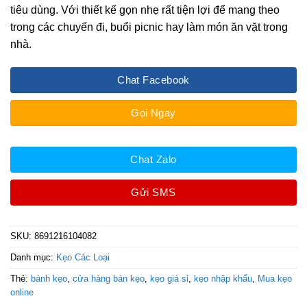
tiêu dùng. Với thiết kế gọn nhẹ rất tiện lợi để mang theo
trong các chuyến đi, buổi picnic hay làm món ăn vặt trong
nhà.
Chat Facebook
Gọi Ngay
Chat Zalo
Gửi SMS
SKU:
8691216104082
Danh mục:
Kẹo Các Loại
Thẻ:
bánh kẹo
,
cửa hàng bán kẹo
,
kẹo giá sỉ
,
kẹo nhập khẩu
,
Mua kẹo
online