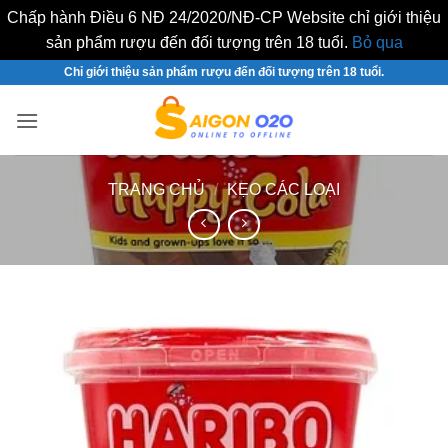
Chấp hành Điều 6 NĐ 24/2020/NĐ-CP Website chỉ giới thiệu
sản phẩm rượu đến đối tượng trên 18 tuổi.
Bỏ qua
Bỏ
Chỉ giới thiệu sản phẩm rượu đến đối tượng trên 18 tuổi.
qua
nội
dung
TRANG CHỦ
/
KẸO CÁC LOẠI