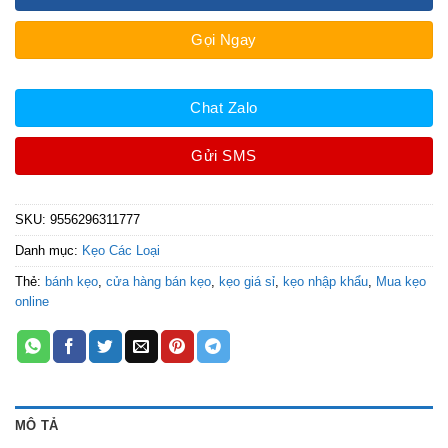
Gọi Ngay
Chat Zalo
Gửi SMS
SKU:
9556296311777
Danh mục:
Kẹo Các Loại
Thẻ:
bánh kẹo
,
cửa hàng bán kẹo
,
kẹo giá sỉ
,
kẹo nhập khẩu
,
Mua kẹo
online
MÔ TẢ