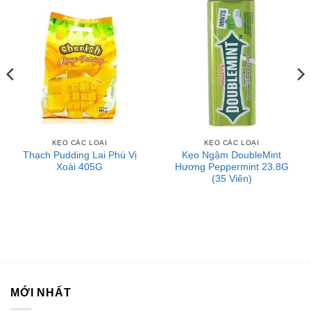
KẸO CÁC LOẠI
KẸO CÁC LOẠI
Thạch Pudding Lai Phú Vị
Kẹo Ngậm DoubleMint
Xoài 405G
Hương Peppermint 23.8G
(35 Viên)
MỚI NHẤT