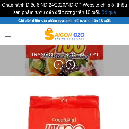
Chấp hành Điều 6 NĐ 24/2020/NĐ-CP Website chỉ giới thiệu
sản phẩm rượu đến đối tượng trên 18 tuổi.
Bỏ qua
Bỏ
Chỉ giới thiệu sản phẩm rượu đến đối tượng trên 18 tuổi.
qua
nội
dung
TRANG CHỦ
/
KẸO CÁC LOẠI