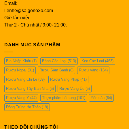
Email:
lienhe@saigono2o.com
Giờ làm việc :
Thứ 2 - Chủ nhật / 9:00- 21:00.
DANH MỤC SẢN PHẨM
Bia Nhập Khẩu
(1)
Bánh Các Loại
(513)
Kẹo Các Loại
(463)
Rượu Ngoại
(31)
Rượu Sâm Banh
(6)
Rượu Vang
(134)
Rượu Vang Chi Lê
(39)
Rượu Vang Pháp
(41)
Rượu Vang Tây Ban Nha
(5)
Rượu Vang Úc
(5)
Rượu Vang Ý
(44)
Thực phẩm bổ sung
(101)
Yến sào
(64)
Đông Trùng Hạ Thảo
(19)
THEO DÕI CHÚNG TÔI