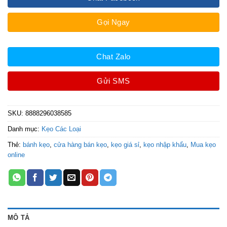
Gọi Ngay
Chat Zalo
Gửi SMS
SKU:
8888296038585
Danh mục:
Kẹo Các Loại
Thẻ:
bánh kẹo
,
cửa hàng bán kẹo
,
kẹo giá sỉ
,
kẹo nhập khẩu
,
Mua kẹo
online
MÔ TẢ