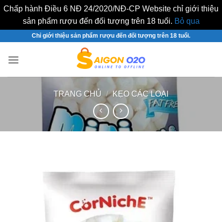
Chấp hành Điều 6 NĐ 24/2020/NĐ-CP Website chỉ giới thiệu
sản phẩm rượu đến đối tượng trên 18 tuổi.
Bỏ qua
Bỏ
Chỉ giới thiệu sản phẩm rượu đến đối tượng trên 18 tuổi.
qua
nội
dung
TRANG CHỦ
/
KẸO CÁC LOẠI