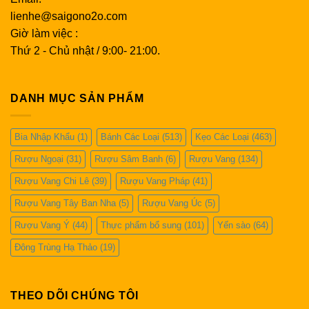
lienhe@saigono2o.com
Giờ làm việc :
Thứ 2 - Chủ nhật / 9:00- 21:00.
DANH MỤC SẢN PHẨM
Bia Nhập Khẩu
(1)
Bánh Các Loại
(513)
Kẹo Các Loại
(463)
Rượu Ngoại
(31)
Rượu Sâm Banh
(6)
Rượu Vang
(134)
Rượu Vang Chi Lê
(39)
Rượu Vang Pháp
(41)
Rượu Vang Tây Ban Nha
(5)
Rượu Vang Úc
(5)
Rượu Vang Ý
(44)
Thực phẩm bổ sung
(101)
Yến sào
(64)
Đông Trùng Hạ Thảo
(19)
THEO DÕI CHÚNG TÔI