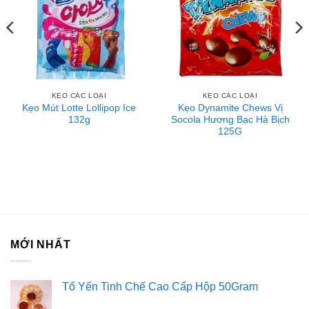
KẸO CÁC LOẠI
KẸO CÁC LOẠI
Kẹo Mút Lotte Lollipop Ice
Kẹo Dynamite Chews Vị
132g
Socola Hương Bạc Hà Bịch
125G
MỚI NHẤT
Tổ Yến Tinh Chế Cao Cấp Hộp 50Gram