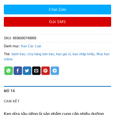
Chat Zalo
Gửi SMS
SKU:
8936000749958
Danh mục:
Kẹo Các Loại
Thẻ:
bánh kẹo
,
cửa hàng bán kẹo
,
kẹo giá sỉ
,
kẹo nhập khẩu
,
Mua kẹo
online
MÔ TẢ
CAM KẾT
Kẹo dừa sầu riêng là sản phẩm cung cấp nhiều dưỡng