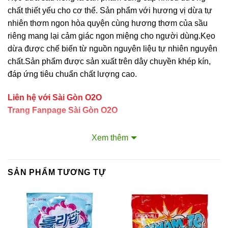
chất thiết yếu cho cơ thể. Sản phẩm với hương vị dừa tự
nhiên thơm ngon hòa quyện cùng hương thơm của sầu
riêng mang lại cảm giác ngon miệng cho người dùng.Kẹo
dừa được chế biến từ nguồn nguyên liệu tự nhiên nguyên
chất.Sản phẩm được sản xuất trên dây chuyền khép kín,
đáp ứng tiêu chuẩn chất lượng cao.
Liên hệ với Sài Gòn O2O
Trang Fanpage Sài Gòn O2O
Hệ thống của chúng tôi
Xem thêm
Kim Sài Gòn phân phối băng keo
Fortadeck ván sàn
SẢN PHẨM TƯƠNG TỰ
Tư vấn đầu tư chứng khoán
Dịch Vụ Đăng Ký Kinh Doanh