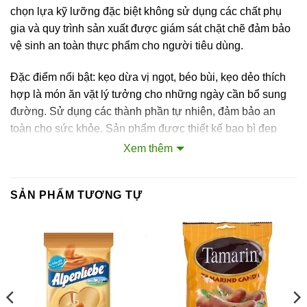
chọn lựa kỹ lưỡng đặc biệt không sử dụng các chất phụ
gia và quy trình sản xuất được giám sát chặt chẽ đảm bảo
vệ sinh an toàn thực phẩm cho người tiêu dùng.
Đặc điểm nổi bật: kẹo dừa vị ngọt, béo bùi, kẹo dẻo thích
hợp là món ăn vặt lý tưởng cho những ngày cần bổ sung
đường. Sử dụng các thành phần tự nhiên, đảm bảo an
toàn cho sức khỏe. Sản phẩm được thiết kế bao bì đẹp
mắt, thích hợp làm quà biếu cho người thân và bạn bè đặc
Xem thêm
biệt trong các ngày lế Tết.
Thông tin dinh dưỡng cho 100g kẹo: Tổng chất béo: 24.1g,
SẢN PHẨM TƯƠNG TỰ
chất béo chuyển hóa: 0.11g, Sodium: 93mg, Protein: 2.49g,
tổng carbohydrate: 66.9g
Thông tin cảnh báo: Không dùng cho người mẫn cảm với
các thành phần của sản phẩm.
Thông Tin Thương Hiệu: Thương hiệu kẹo Xuân Thanh