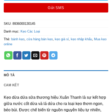
Gửi SMS
SKU:
8936000130145
Danh mục:
Kẹo Các Loại
Thẻ:
bánh kẹo
,
cửa hàng bán kẹo
,
kẹo giá sỉ
,
kẹo nhập khẩu
,
Mua kẹo
online
MÔ TẢ
CAM KẾT
Kẹo dừa dứa sữa thương hiệu Xuân Thanh là sự kết hợp
giữa nước cốt dừa và lá dứa cho ra loại kẹo thơm ngon,
béo bùi. Được chế biến từ nguồn nguyên liệu tự nhiên,