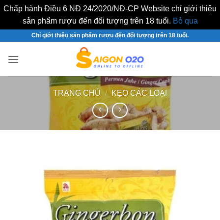
Chấp hành Điều 6 NĐ 24/2020/NĐ-CP Website chỉ giới thiệu
sản phẩm rượu đến đối tượng trên 18 tuổi.
Bỏ qua
Bỏ
Chỉ giới thiệu sản phẩm rượu đến đối tượng trên 18 tuổi.
qua
nội
dung
TRANG CHỦ
/
KẸO CÁC LOẠI