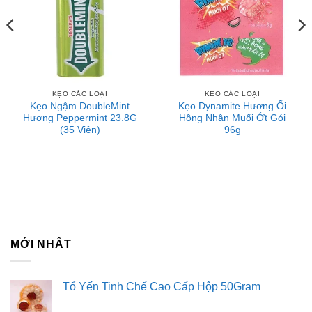
KẸO CÁC LOẠI
KẸO CÁC LOẠI
Kẹo Ngậm DoubleMint
Kẹo Dynamite Hương Ổi
Hương Peppermint 23.8G
Hồng Nhân Muối Ớt Gói
(35 Viên)
96g
MỚI NHẤT
Tổ Yến Tinh Chế Cao Cấp Hộp 50Gram