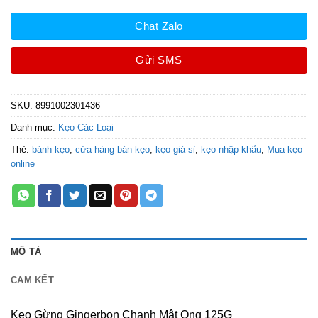
Chat Zalo
Gửi SMS
SKU:
8991002301436
Danh mục:
Kẹo Các Loại
Thẻ:
bánh kẹo
,
cửa hàng bán kẹo
,
kẹo giá sỉ
,
kẹo nhập khẩu
,
Mua kẹo
online
MÔ TẢ
CAM KẾT
Kẹo Gừng Gingerbon Chanh Mật Ong 125G