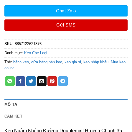
Chat Zalo
Gửi SMS
SKU:
8857122621376
Danh mục:
Kẹo Các Loại
Thẻ:
bánh kẹo
,
cửa hàng bán kẹo
,
kẹo giá sỉ
,
kẹo nhập khẩu
,
Mua kẹo
online
MÔ TẢ
CAM KẾT
Kẹo Ngậm Không Đường Doublemint Hương Chanh 35