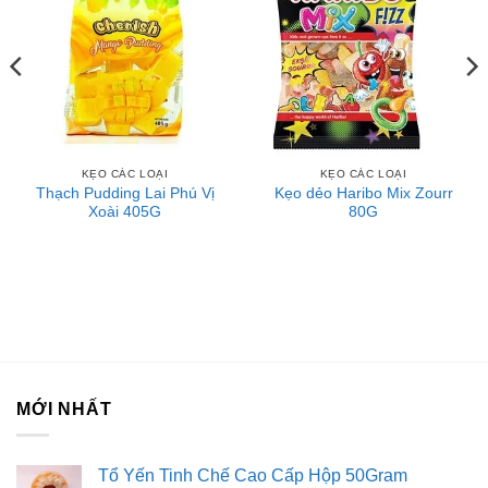
KẸO CÁC LOẠI
KẸO CÁC LOẠI
Thạch Pudding Lai Phú Vị
Kẹo dẻo Haribo Mix Zourr
Xoài 405G
80G
MỚI NHẤT
Tổ Yến Tinh Chế Cao Cấp Hộp 50Gram