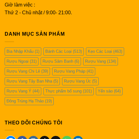
Giờ làm việc :
Thứ 2 - Chủ nhật / 9:00- 21:00.
DANH MỤC SẢN PHẨM
Bia Nhập Khẩu
(1)
Bánh Các Loại
(513)
Kẹo Các Loại
(463)
Rượu Ngoại
(31)
Rượu Sâm Banh
(6)
Rượu Vang
(134)
Rượu Vang Chi Lê
(39)
Rượu Vang Pháp
(41)
Rượu Vang Tây Ban Nha
(5)
Rượu Vang Úc
(5)
Rượu Vang Ý
(44)
Thực phẩm bổ sung
(101)
Yến sào
(64)
Đông Trùng Hạ Thảo
(19)
THEO DÕI CHÚNG TÔI