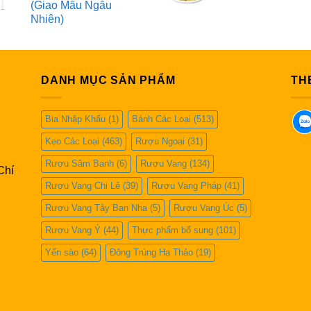
(Giao Mẫu Ngẫu
Nhiên)
DANH MỤC SẢN PHẨM
TH
Bia Nhập Khẩu
(1)
Bánh Các Loại
(513)
Kẹo Các Loại
(463)
Rượu Ngoại
(31)
Rượu Sâm Banh
(6)
Rượu Vang
(134)
Chí
Rượu Vang Chi Lê
(39)
Rượu Vang Pháp
(41)
Rượu Vang Tây Ban Nha
(5)
Rượu Vang Úc
(5)
Rượu Vang Ý
(44)
Thực phẩm bổ sung
(101)
Yến sào
(64)
Đông Trùng Hạ Thảo
(19)