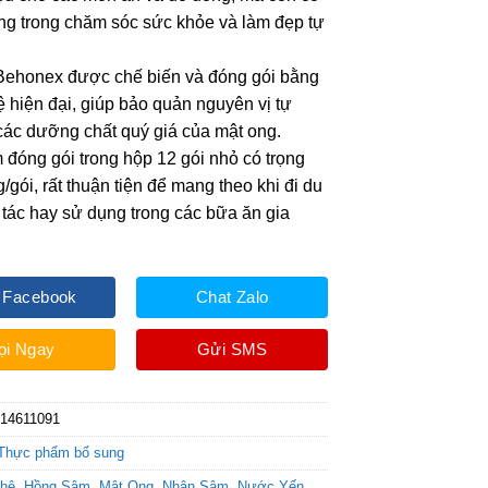
ng trong chăm sóc sức khỏe và làm đẹp tự
Behonex được chế biến và đóng gói bằng
 hiện đại, giúp bảo quản nguyên vị tự
các dưỡng chất quý giá của mật ong.
đóng gói trong hộp 12 gói nhỏ có trọng
/gói, rất thuận tiện để mang theo khi đi du
g tác hay sử dụng trong các bữa ăn gia
 Facebook
Chat Zalo
ọi Ngay
Gửi SMS
14611091
Thực phẩm bổ sung
ghệ
,
Hồng Sâm
,
Mật Ong
,
Nhân Sâm
,
Nước Yến
,