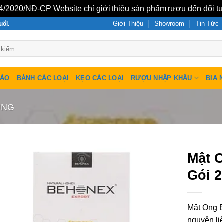
/2020/NĐ-CP Website chỉ giới thiệu sản phẩm rượu đến đối tư
Giới Thiệu
Showroom
Tin Tức
uổi.
SÀO
BÁNH CÁC LOẠI
KẸO CÁC LOẠI
RƯỢU NHẬP KHẨU
BIA 
UNG
Mật 
Gói 
Mật Ong 
nguyên li