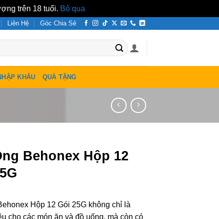
ợng trên 18 tuổi.
Bỏ qua
Liên Hệ
Góc Chia Sẻ
NHẬP KHẨU
QUÀ TẶNG
Ong Behonex Hộp 12
25G
Behonex Hộp 12 Gói 25G không chỉ là
ệu cho các món ăn và đồ uống, mà còn có