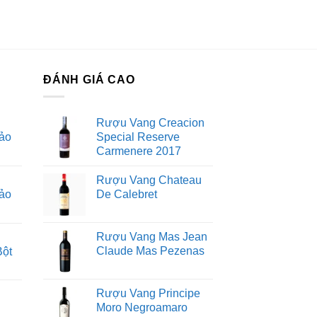
ĐÁNH GIÁ CAO
Rượu Vang Creacion
ảo
Special Reserve
Carmenere 2017
Rượu Vang Chateau
ảo
De Calebret
Rượu Vang Mas Jean
Claude Mas Pezenas
Bột
Rượu Vang Principe
Moro Negroamaro