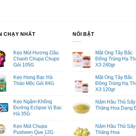
 vấn đầu tư chứng khoán
ch Vụ Đăng Ký Kinh Doanh
N CHẠY NHẤT
NỔI BẬT
Kẹo Mút Hương Dâu
Mật Ong Tây Bắc
Chanh Chupa Chups
Đông Trùng Hạ Th
Gói 105G
X3 240gr
Kẹo Họng Bạc Hà
Mật Ong Tây Bắc
Thảo Mộc Gói 84G
Đông Trùng Hạ Th
X3 120gr
Kẹo Ngậm Không
Nấm Hầu Thủ Sấy
Đường Eclipse Vị Bạc
Thăng Hoa Dạng 
Hà 35G
Kẹo Mút Chupa
Nấm Hầu Thủ Sấy
Pusheen Que 12G
Thăng Hoa