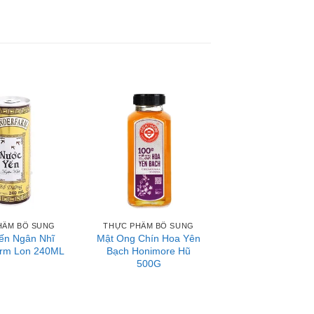
a tối.
chua, nghệ và chế biến các loại thực phẩm
g mặt trời.
HẨM BỔ SUNG
THỰC PHẨM BỔ SUNG
ến Ngân Nhĩ
Mật Ong Chín Hoa Yên
rm Lon 240ML
Bạch Honimore Hũ
500G