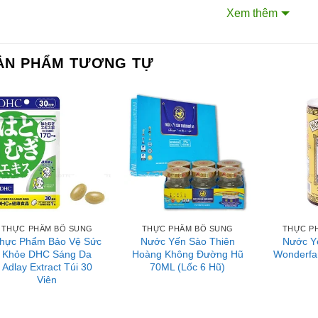
t ong nguyên chất 100%
Xem thêm
ớng dẫn sử dụng
ẢN PHẨM TƯƠNG TỰ
ng 1 hoặc 2 gói, pha với nước ấm từ 35-40℃cho điểm tâm và bữ
 phẩm dùng kết hợp với các loại hoa quả như chanh, cam, cà 
ư bánh kẹo và các món nướng.
ớng dẫn bảo quản
 quản nơi khô ráo, thoáng mát, hợp vệ sinh và tránh xa ánh sán
ên hệ với Sài Gòn O2O
ang Fanpage Sài Gòn O2O
THỰC PHẨM BỔ SUNG
THỰC PHẨM BỔ SUNG
THỰC P
hực Phẩm Bảo Vệ Sức
Nước Yến Sào Thiên
Nước Y
ệ thống của chúng tôi
Khỏe DHC Sáng Da
Hoàng Không Đường Hũ
Wonderfa
Adlay Extract Túi 30
70ML (Lốc 6 Hũ)
Viên
m Sài Gòn phân phối băng keo
rtadeck ván sàn