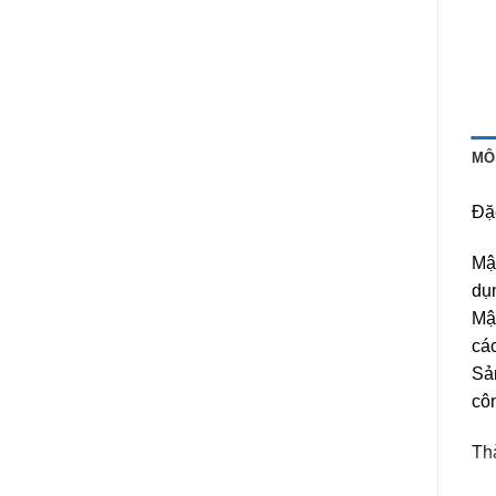
MÔ
Đặ
Mậ
dụn
Mậ
cá
Sản
côn
Th