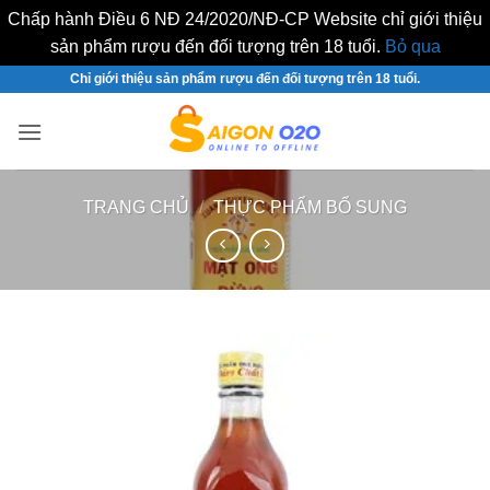
Chấp hành Điều 6 NĐ 24/2020/NĐ-CP Website chỉ giới thiệu
sản phẩm rượu đến đối tượng trên 18 tuổi.
Bỏ qua
Bỏ
Chỉ giới thiệu sản phẩm rượu đến đối tượng trên 18 tuổi.
qua
nội
dung
TRANG CHỦ
/
THỰC PHẨM BỔ SUNG