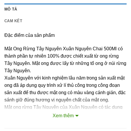
MÔ TẢ
CAM KẾT
Đặc điểm của sản phẩm
Mật Ong Rừng Tây Nguyên Xuân Nguyên Chai 500Ml có
thành phần tự nhiên 100% được chiết xuất từ ong rừng
Tây Nguyên. Mật ong được lấy từ những tổ ong ở núi rừng
Tây Nguyên.
Xuân Nguyên với kinh nghiệm lâu năm trong sản xuất mật
ong đã áp dụng quy trình xử lí thủ công trong công đoạn
sản xuất để thu được mật ong có màu vàng cánh gián, đặc
sánh giữ đúng hương vị nguyên chất của mật ong.
Mật ong rừng Tây Nguyên của Xuân Nguyên có tác dụng
rất tốt cho sức khoẻ của người dùng như giúp tăng cường
Xem thêm
hệ miễn dịch của cơ thể, bồi bổ sức khoẻ, tăng cường sức
đề kháng.