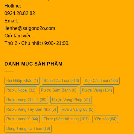
Hotline:
0924.28.82.82
Email:
lienhe@saigono2o.com
Giờ làm việc :
Thứ 2 - Chủ nhật / 9:00- 21:00.
DANH MỤC SẢN PHẨM
Bia Nhập Khẩu
(1)
Bánh Các Loại
(513)
Kẹo Các Loại
(463)
Rượu Ngoại
(31)
Rượu Sâm Banh
(6)
Rượu Vang
(134)
Rượu Vang Chi Lê
(39)
Rượu Vang Pháp
(41)
Rượu Vang Tây Ban Nha
(5)
Rượu Vang Úc
(5)
Rượu Vang Ý
(44)
Thực phẩm bổ sung
(101)
Yến sào
(64)
Đông Trùng Hạ Thảo
(19)