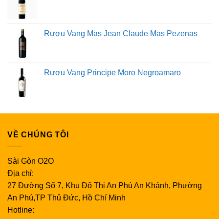
Rượu vang hồng
Giống nhau về vang đỏ và vang trắng, nhưng có vang
Rượu Vang Mas Jean Claude Mas Pezenas
hồng theo thiết kế.
Rượu vang sủi
Rượu Vang Principe Moro Negroamaro
Cremant de Limoux được cho là lâu đời hơn Champagne;
và một giá trị siêu lớn .
Rượu vang ngọt
VỀ CHÚNG TÔI
Từ rượu vang ngọt trắng của Muscat đến Maury , một loại
rượu vang đỏ tăng cường làm từ Grenache có tuổi thọ lên
Sài Gòn O2O
đến 100 năm.
Địa chỉ:
27 Đường Số 7, Khu Đô Thị An Phú An Khánh, Phường
Các khu vực rượu vang chính ở Languedoc
An Phú,TP Thủ Đức, Hồ Chí Minh
Roussillon
Hotline: