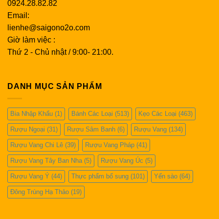
Trong những năm 1970, Languedoc Roussillon đã phạm
0924.28.82.82
tội sản xuất quá nhiều rượu bình rẻ tiền. Những vườn nho
Email:
cũ ở Grenache bị phá bỏ và được thay thế bằng những
lienhe@saigono2o.com
giống nho năng suất cao như Carignan. Kể từ đó,
Giờ làm việc :
Languedoc Roussillon đã dần phục hồi vị thế là một nhà
Thứ 2 - Chủ nhật / 9:00- 21:00.
sản xuất chất lượng bằng cách giảm sản lượng và quay
trở lại pha trộn thêm Grenache.
DANH MỤC SẢN PHẨM
LỜI KHUYÊN DÙNG
Đừng băn khoăn về những tên gọi
phụ trong Languedoc khi mua rượu vang. Hầu hết các loại
Bia Nhập Khẩu
(1)
Bánh Các Loại
(513)
Kẹo Các Loại
(463)
rượu đều được dán nhãn Coteaux du Languedoc & Vin de
Rượu Ngoại
(31)
Rượu Sâm Banh
(6)
Rượu Vang
(134)
Pays
Rượu Vang Chi Lê
(39)
Rượu Vang Pháp
(41)
St. Chinian
Nằm ở giữa Languedoc Roussillon. Rất nhiều
Rượu Vang Tây Ban Nha
(5)
Rượu Vang Úc
(5)
loại rượu vang sẵn có của Saint Chinian sử dụng các loại
Rượu Vang Ý
(44)
Thực phẩm bổ sung
(101)
Yến sào
(64)
nhẹ hơn như Carignan, Grenache và Cinsault.
Đông Trùng Hạ Thảo
(19)
Faugères
Nằm rất gần Saint Chinian. Faugères nằm trên
những ngọn đồi ngoài khơi với tỷ lệ đất đá phiến cao;