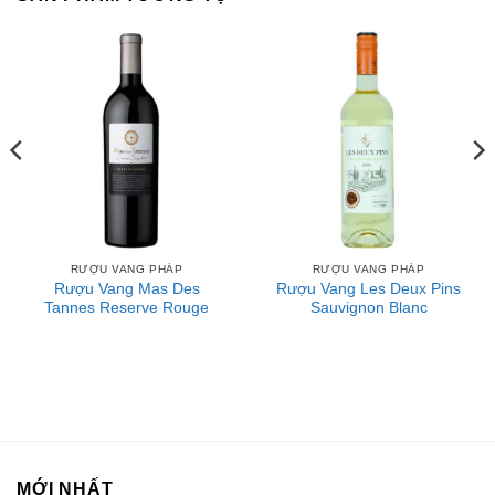
Vùng Languedoc-Roussillon chiếm 740.300 mẫu Anh
(2.996 km2) của các vườn nho, gấp ba lần diện tích vườn
nho ở Bordeaux và khu vực này đã trở thành một trung tâm
sản xuất rượu vang quan trọng trong nhiều thế kỷ. Cây nho
được cho là đã tồn tại ở miền Nam nước Pháp kể từ giai
đoạn Pliocene - trước sự tồn tại của Homo sapiens.
Những vườn nho đầu tiên của Gaul đã phát triển quanh
hai thị trấn: Béziers và Narbonne. Khí hậu Địa Trung Hải
và đất đai dồi dào với đất cát đá dày đến đất sét dày rất
phù hợp cho việc sản xuất rượu và ước tính rằng một trong
RƯỢU VANG PHÁP
RƯỢU VANG PHÁP
mười chai rượu vang thế giới được sản xuất trong khu vực
Rượu Vang Mas Des
Rượu Vang Les Deux Pins
này trong thế kỷ 20. Mặc dù số lượng lớn này nhưng ý
Tannes Reserve Rouge
Sauvignon Blanc
nghĩa của khu vực thường bị bỏ qua bởi các ấn phẩm học
thuật và các tạp chí thương mại, chủ yếu bởi vì rất ít rượu
được sản xuất được phân loại theo một tên gọi contrôlée
cho đến những năm 1980.
Rượu vang Languedoc-Roussillon là gì?
MỚI NHẤT