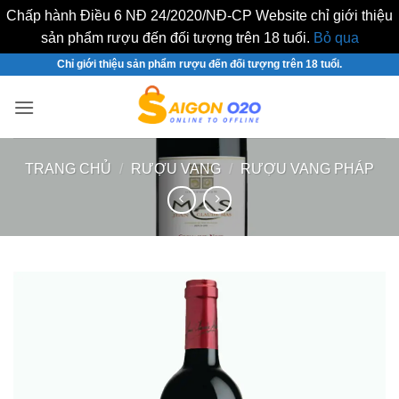
Chấp hành Điều 6 NĐ 24/2020/NĐ-CP Website chỉ giới thiệu
sản phẩm rượu đến đối tượng trên 18 tuổi.
Bỏ qua
Bỏ
Chỉ giới thiệu sản phẩm rượu đến đối tượng trên 18 tuổi.
qua
nội
dung
TRANG CHỦ
/
RƯỢU VANG
/
RƯỢU VANG PHÁP