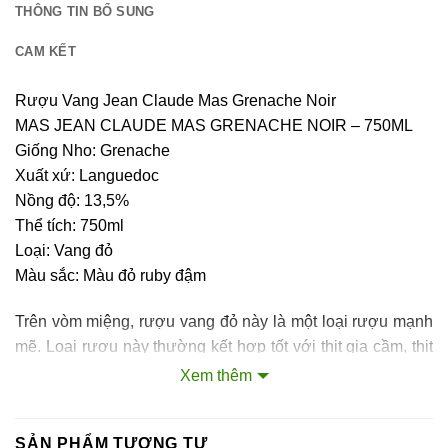
THÔNG TIN BỔ SUNG
CAM KẾT
Rượu Vang Jean Claude Mas Grenache Noir
MAS JEAN CLAUDE MAS GRENACHE NOIR – 750ML
Giống Nho: Grenache
Xuất xứ: Languedoc
Nồng độ: 13,5%
Thể tích: 750ml
Loại: Vang đỏ
Màu sắc: Màu đỏ ruby đậm
Trên vòm miệng, rượu vang đỏ này là một loại rượu mạnh
mẽ. Loại rượu này thường kết hợp tốt với thịt gia cầm, thịt
bò hoặc thịt cừu.
Xem thêm
Vùng Vang Languedoc
SẢN PHẨM TƯƠNG TỰ