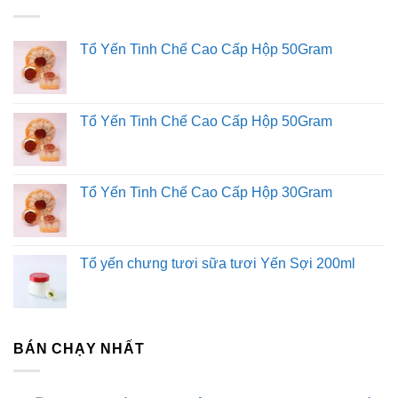
Rượu vang Languedoc-Roussillon là những loại rượu
vang được sản xuất ở miền nam nước Pháp. Trong khi
Tổ Yến Tinh Chế Cao Cấp Hộp 50Gram
"Languedoc" có thể tham khảo khu vực lịch sử cụ thể của
nước Pháp và miền Bắc Catalonia , sử dụng từ thế kỷ 20
(đặc biệt là trong bối cảnh của rượu vang) đã chủ yếu đề
cập đến phần phía bắc của vùng Languedoc-Roussillon
Tổ Yến Tinh Chế Cao Cấp Hộp 50Gram
Région của Pháp, một khu vực mà các vùng bờ biển Địa
Trung Hải từ biên giới Pháp với Tây Ban Nha đến vùng
Provence . Khu vực này có khoảng 700.000 mẫu Anh
Tổ Yến Tinh Chế Cao Cấp Hộp 30Gram
(2.800 km 2 ) trồng nho và là vùng sản xuất rượu lớn nhất
duy nhất trên thế giới, chịu trách nhiệm cho hơn một phần
ba tổng sản lượng rượu vang của Pháp . Năm 2001, khu
Tổ yến chưng tươi sữa tươi Yến Sợi 200ml
vực này sản xuất nhiều rượu vang hơn Hoa Kỳ .
Khám phá vùng rượu vang Languedoc
Roussillon
BÁN CHẠY NHẤT
Languedoc Roussillon nổi tiếng về điều gì? Đối với những
người đam mê rượu vang với ngân sách tiết kiệm,