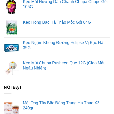
Kẹo Mút Hương Dâu Chanh Chupa Chups Gói
Languedoc-Roussillon được biết đến như một vùng rượu
105G
vang có giá trị lớn. Vậy bạn cần biết những gì?
Languedoc Roussillon nổi tiếng về điều gì?
Hang động &
Kẹo Họng Bạc Hà Thảo Mộc Gói 84G
Cắm trại
Những ngôi làng Pháp-La Mã xinh đẹp
Dãy núi
Pyrenees
Đường hầm lái xe ngoạn mục
Và, tất nhiên,
rượu vang tuyệt vời . Đối với những người đam mê rượu
Kẹo Ngậm Không Đường Eclipse Vị Bạc Hà
vang với ngân sách tiết kiệm, Languedoc-Roussillon đang
35G
được biết đến như một vùng rượu vang có giá trị lớn. Vậy
bạn cần biết gì về The Languedoc (“LONG-eh-DOCK”) để
Kẹo Mút Chupa Pusheen Que 12G (Giao Mẫu
có được rượu vang ngon?
Ngẫu Nhiên)
Đây là một hướng dẫn hữu ích (và đầy cảm hứng) do
Julien Vaché, một người địa phương ở Languedoc-
NỔI BẬT
Roussillon, phác thảo. Tìm hiểu những loại rượu vang cần
tìm và nếu bạn đến thăm, nơi bạn nên đi du lịch cho một kỳ
Mật Ong Tây Bắc Đông Trùng Hạ Thảo X3
nghỉ ở xứ sở rượu vang.
240gr