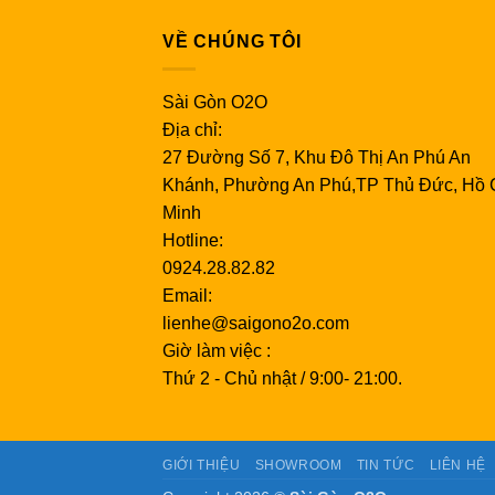
VỀ CHÚNG TÔI
Sài Gòn O2O
Địa chỉ:
27 Đường Số 7, Khu Đô Thị An Phú An
Khánh, Phường An Phú,TP Thủ Đức, Hồ 
Minh
Hotline:
0924.28.82.82
Email:
lienhe@saigono2o.com
Giờ làm việc :
Thứ 2 - Chủ nhật / 9:00- 21:00.
GIỚI THIỆU
SHOWROOM
TIN TỨC
LIÊN HỆ