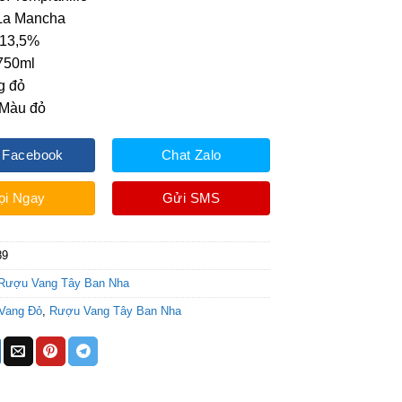
 La Mancha
 13,5%
 750ml
g đỏ
 Màu đỏ
 Facebook
Chat Zalo
ọi Ngay
Gửi SMS
89
Rượu Vang Tây Ban Nha
Vang Đỏ
,
Rượu Vang Tây Ban Nha