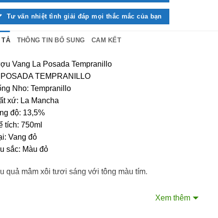
Tư vấn nhiệt tình giải đáp mọi thắc mắc của bạn
 TẢ
THÔNG TIN BỔ SUNG
CAM KẾT
ợu Vang La Posada Tempranillo
 POSADA TEMPRANILLO
ống Nho: Tempranillo
ất xứ: La Mancha
ng độ: 13,5%
 tích: 750ml
ại: Vang đỏ
u sắc: Màu đỏ
u quả mâm xôi tươi sáng với tông màu tím.
i khuyên cần thiết về cách uống rượu vang
Xem thêm
Sử dụng đúng loại ly rượu