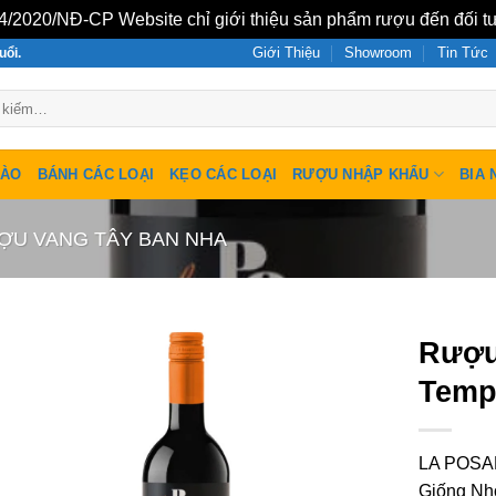
/2020/NĐ-CP Website chỉ giới thiệu sản phẩm rượu đến đối tư
Giới Thiệu
Showroom
Tin Tức
uổi.
SÀO
BÁNH CÁC LOẠI
KẸO CÁC LOẠI
RƯỢU NHẬP KHẨU
BIA 
ỢU VANG TÂY BAN NHA
Rượu
Temp
LA POSA
Giống Nho