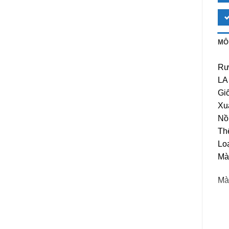
MÔ
Rư
LA
Gi
Xu
Nồ
Thể
Lo
Mà
Mà
Lờ