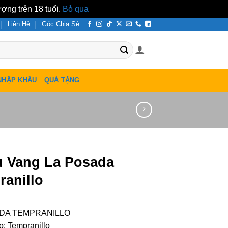
ợng trên 18 tuổi.
Bỏ qua
Liên Hệ
Góc Chia Sẻ
NHẬP KHẨU
QUÀ TẶNG
 Vang La Posada
ranillo
DA TEMPRANILLO
: Tempranillo