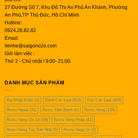
hồng theo thiết kế.
27 Đường Số 7, Khu Đô Thị An Phú An Khánh, Phường
An Phú,TP Thủ Đức, Hồ Chí Minh
Rượu vang sủi
Hotline:
0924.28.82.82
Cremant de Limoux được cho là lâu đời hơn Champagne;
Email:
và một giá trị siêu lớn .
lienhe@saigono2o.com
Rượu vang ngọt
Giờ làm việc :
Thứ 2 - Chủ nhật / 9:00- 21:00.
Từ rượu vang ngọt trắng của Muscat đến Maury , một loại
rượu vang đỏ tăng cường làm từ Grenache có tuổi thọ lên
DANH MỤC SẢN PHẨM
đến 100 năm.
Các khu vực rượu vang chính ở Languedoc
Bia Nhập Khẩu
(1)
Bánh Các Loại
(513)
Kẹo Các Loại
(463)
Roussillon
Rượu Ngoại
(31)
Rượu Sâm Banh
(6)
Rượu Vang
(134)
Trong những năm 1970, Languedoc Roussillon đã phạm
Rượu Vang Chi Lê
(39)
Rượu Vang Pháp
(41)
tội sản xuất quá nhiều rượu bình rẻ tiền. Những vườn nho
Rượu Vang Tây Ban Nha
(5)
Rượu Vang Úc
(5)
cũ ở Grenache bị phá bỏ và được thay thế bằng những