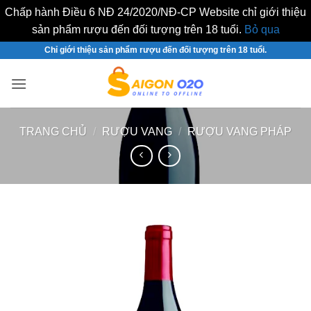
Chấp hành Điều 6 NĐ 24/2020/NĐ-CP Website chỉ giới thiệu
sản phẩm rượu đến đối tượng trên 18 tuổi.
Bỏ qua
Bỏ
Chỉ giới thiệu sản phẩm rượu đến đối tượng trên 18 tuổi.
qua
nội
dung
TRANG CHỦ
/
RƯỢU VANG
/
RƯỢU VANG PHÁP