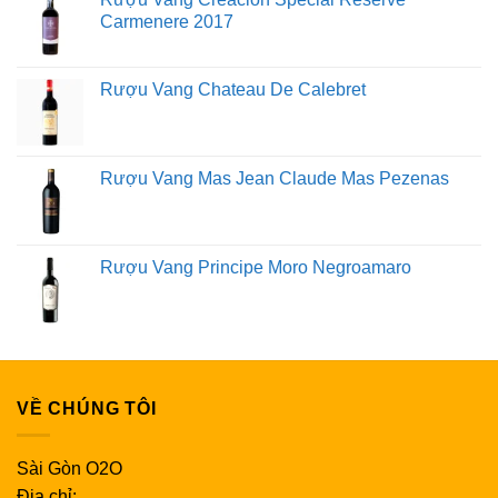
Languedoc, những vườn nho thường được gọi là 'chắp vá'
Carmenere 2017
vì có rất nhiều giống nho khác nhau mọc cùng nhau. Hầu
hết các nhà sản xuất tạo ra hỗn hợp thay vì các loại rượu
Rượu Vang Chateau De Calebret
đơn lẻ. Sự pha trộn vang đỏ từ Languedoc Roussillon có
xu hướng tràn đầy sức sống và hướng đến trái cây .
Rượu vang đỏ
Rượu Vang Mas Jean Claude Mas Pezenas
Rượu vang đỏ phong phú với các thành phần chính là
Syrah , Grenache , Carignan và Mourvedre .
Rượu Vang Principe Moro Negroamaro
Rượu vang trắng
Rượu vang trắng được làm chủ yếu bằng nho Picpoul và
Grenache Blanc. Bỏ qua Pinot Grigio.
VỀ CHÚNG TÔI
Rượu vang hồng
Sài Gòn O2O
Giống nhau về vang đỏ và vang trắng, nhưng có vang
Địa chỉ: