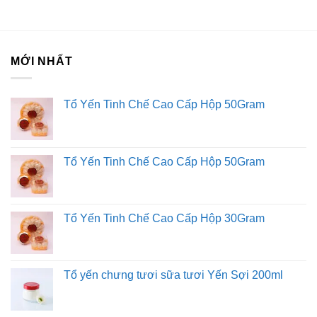
sản xuất rượu vang quan trọng trong nhiều thế kỷ. Cây nho
được cho là đã tồn tại ở miền Nam nước Pháp kể từ giai
đoạn Pliocene - trước sự tồn tại của Homo sapiens.
Những vườn nho đầu tiên của Gaul đã phát triển quanh
MỚI NHẤT
hai thị trấn: Béziers và Narbonne. Khí hậu Địa Trung Hải
và đất đai dồi dào với đất cát đá dày đến đất sét dày rất
Tổ Yến Tinh Chế Cao Cấp Hộp 50Gram
phù hợp cho việc sản xuất rượu và ước tính rằng một trong
mười chai rượu vang thế giới được sản xuất trong khu vực
này trong thế kỷ 20. Mặc dù số lượng lớn này nhưng ý
nghĩa của khu vực thường bị bỏ qua bởi các ấn phẩm học
Tổ Yến Tinh Chế Cao Cấp Hộp 50Gram
thuật và các tạp chí thương mại, chủ yếu bởi vì rất ít rượu
được sản xuất được phân loại theo một tên gọi contrôlée
cho đến những năm 1980.
Tổ Yến Tinh Chế Cao Cấp Hộp 30Gram
Rượu vang Languedoc-Roussillon là gì?
Rượu vang Languedoc-Roussillon là những loại rượu
Tổ yến chưng tươi sữa tươi Yến Sợi 200ml
vang được sản xuất ở miền nam nước Pháp. Trong khi
"Languedoc" có thể tham khảo khu vực lịch sử cụ thể của