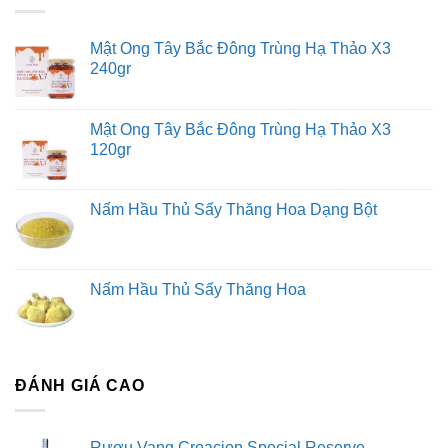
Languedoc Roussillon nổi tiếng về điều gì?
Hang động &
Cắm trại
Những ngôi làng Pháp-La Mã xinh đẹp
Dãy núi
Mật Ong Tây Bắc Đông Trùng Hạ Thảo X3
Pyrenees
Đường hầm lái xe ngoạn mục
Và, tất nhiên,
240gr
rượu vang tuyệt vời . Đối với những người đam mê rượu
vang với ngân sách tiết kiệm, Languedoc-Roussillon đang
Mật Ong Tây Bắc Đông Trùng Hạ Thảo X3
được biết đến như một vùng rượu vang có giá trị lớn. Vậy
120gr
bạn cần biết gì về The Languedoc (“LONG-eh-DOCK”) để
có được rượu vang ngon?
Nấm Hầu Thủ Sấy Thăng Hoa Dạng Bột
Đây là một hướng dẫn hữu ích (và đầy cảm hứng) do
Julien Vaché, một người địa phương ở Languedoc-
Roussillon, phác thảo. Tìm hiểu những loại rượu vang cần
Nấm Hầu Thủ Sấy Thăng Hoa
tìm và nếu bạn đến thăm, nơi bạn nên đi du lịch cho một kỳ
nghỉ ở xứ sở rượu vang.
Hướng dẫn về rượu vang Languedoc-
ĐÁNH GIÁ CAO
Roussillon
Các loại rượu chính
Đó là tất cả về sự pha trộn. Ở
Rượu Vang Creacion Special Reserve