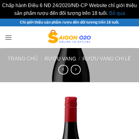
Chấp hành Điều 6 NĐ 24/2020/NĐ-CP Website chỉ giới thiệu
sản phẩm rượu đến đối tượng trên 18 tuổi.
Bỏ qua
Bỏ
Chỉ giới thiệu sản phẩm rượu đến đối tượng trên 18 tuổi.
qua
nội
dung
TRANG CHỦ
/
RƯỢU VANG
/
RƯỢU VANG CHI LÊ