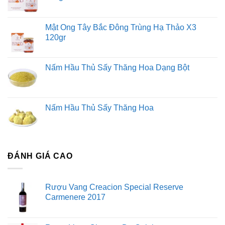
thường) và lấy ra trước 20 phút khi dùng.
Rót đúng lượng rượu
Mật Ong Tây Bắc Đông Trùng Hạ Thảo X3
Đổ đầy ly rượu đến gần miệng ly có thể dẫn đến việc
120gr
nếm rượu kém. Mặt khác, đổ quá ít rượu có thể dẫn đến
rượu bị ôxy hóa quá mức có thể ảnh hưởng tiêu cực
Nấm Hầu Thủ Sấy Thăng Hoa Dạng Bột
đến hương vị và mùi thơm.
Rượu vang đỏ: Đổ nửa ly rượu vang đỏ.
Rượu trắng : Đổ rượu khoảng 1/3 ly.
Nấm Hầu Thủ Sấy Thăng Hoa
Rượu sâm banh: Đổ không quá 2/3 ly.
Gạn hoặc xoáy ly rượu của bạn
Hầu hết các loại rượu vang đỏ đều có lợi từ quá trình
gạn, nhưng các loại rượu khác cũng có thể được gạn
ĐÁNH GIÁ CAO
trong thời gian ngắn.
Để gạn, đổ rượu từ chai vào bình
gạn và để cho nó có bọt khí.
Gạn rượu của bạn sẽ làm
Rượu Vang Creacion Special Reserve
tăng hương thơm và hương vị của rượu. Gạn cũng là
Carmenere 2017
một cách tuyệt vời để loại bỏ sulfit và cặn lắng trong các
loại rượu vang đỏ cũ hơn, cải thiện hương vị rượu.
Nếu