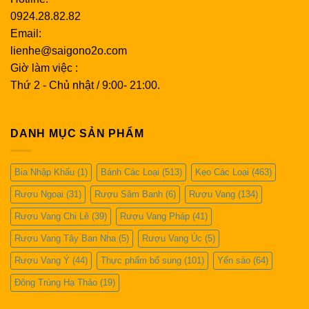
Nhấm nháp rượu
0924.28.82.82
Bây giờ là lúc để uống ly rượu của bạn. Hãy dành thời
Email:
gian của bạn khi thưởng thức rượu vang và lưu ý các
lienhe@saigono2o.com
mảng hương vị. Để uống rượu, hãy nhấp một ngụm nhỏ
Giờ làm việc :
và xoáy rượu trong miệng để bạn có thể hấp thụ trọn
Thứ 2 - Chủ nhật / 9:00- 21:00.
vẹn hương vị bằng vị giác của mình. Bạn có thể giữ
rượu trong khoảng năm giây, sau đó nuốt và thưởng
thức dư vị. Rượu vang hảo hạng lưu lại lâu hơn trên
DANH MỤC SẢN PHẨM
vòm miệng. Điều này đặc biệt đúng khi uống rượu vang
đỏ.
Bia Nhập Khẩu
(1)
Bánh Các Loại
(513)
Kẹo Các Loại
(463)
Thực phẩm kết hợp với rượu của bạn
Rượu Ngoại
(31)
Rượu Sâm Banh
(6)
Rượu Vang
(134)
Rượu vang sủi bọt: Rượu sâm panh và các loại rượu
Rượu Vang Chi Lê
(39)
Rượu Vang Pháp
(41)
vang nổ khác rất hợp với các món chiên như cá và
Rượu Vang Tây Ban Nha
(5)
Rượu Vang Úc
(5)
khoai tây chiên và gà rán.
Rượu vang trắng: Rượu vang trắng rất hợp với nước
Rượu Vang Ý
(44)
Thực phẩm bổ sung
(101)
Yến sào
(64)
sốt kem và hải sản.
Đông Trùng Hạ Thảo
(19)
Rượu vang đỏ: Uống rượu vang đỏ như Bordeaux và