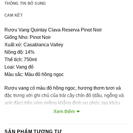
THÔNG TIN BỔ SUNG
CAM KẾT
Rượu Vang Quintay Clava Reserva Pinot Noir
Giống Nho: Pinot Noir
Xuất xứ: Casablanca Valley
Nồng độ: 14%
Thể tích: 750ml
Loại: Vang đỏ
Màu sắc: Màu đỏ hồng ngọc
Rượu vang có màu đỏ hồng ngọc, hương thơm tươi và
đặc trưng với ghi chú của trái cây chín đỏ (dâu, ngỗng và
anh đào) trên vòm miệng khẳng định sự phức tạp khứu
giác, cho thấy một loại rượu cân bằng, dễ uống, tannin
Xem thêm
mềm mại, rất tươi.
Viña Quintay ra đời năm 2005 là sáng kiến ​​của các nhà
SẢN PHẨM TƯƠNG TỰ