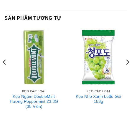
SẢN PHẨM TƯƠNG TỰ
KẸO CÁC LOẠI
KẸO CÁC LOẠI
Kẹo Ngậm DoubleMint
Kẹo Nho Xanh Lotte Gói
Hương Peppermint 23.8G
153g
(35 Viên)