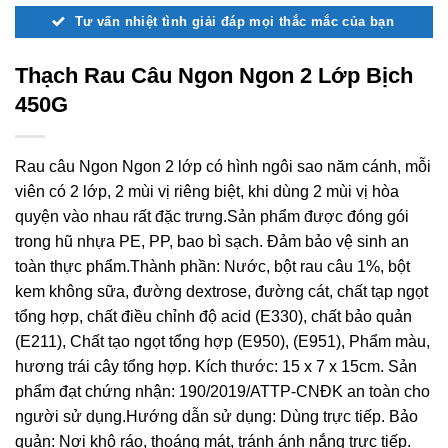
Tư vấn nhiệt tình giải đáp mọi thắc mắc của bạn
Thạch Rau Câu Ngon Ngon 2 Lớp Bịch
450G
Rau câu Ngon Ngon 2 lớp có hình ngôi sao năm cánh, mỗi
viên có 2 lớp, 2 mùi vị riêng biệt, khi dùng 2 mùi vị hòa
quyện vào nhau rất đặc trưng.Sản phẩm được đóng gói
trong hũ nhựa PE, PP, bao bì sạch. Đảm bảo vệ sinh an
toàn thực phẩm.Thành phần: Nước, bột rau câu 1%, bột
kem không sữa, đường dextrose, đường cát, chất tạp ngọt
tổng hợp, chất điều chỉnh độ acid (E330), chất bảo quản
(E211), Chất tạo ngọt tổng hợp (E950), (E951), Phẩm màu,
hương trái cây tổng hợp. Kích thước: 15 x 7 x 15cm. Sản
phẩm đạt chứng nhận: 190/2019/ATTP-CNĐK an toàn cho
người sử dụng.Hướng dẫn sử dụng: Dùng trực tiếp. Bảo
quản: Nơi khô ráo, thoáng mát, tránh ánh nắng trực tiếp.