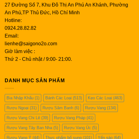
27 Đường Số 7, Khu Đô Thị An Phú An Khánh, Phường
An Phú,TP Thủ Đức, Hồ Chí Minh
Hotline:
0924.28.82.82
Email:
lienhe@saigono2o.com
Giờ làm việc :
Thứ 2 - Chủ nhật / 9:00- 21:00.
DANH MỤC SẢN PHẨM
Bia Nhập Khẩu
(1)
Bánh Các Loại
(513)
Kẹo Các Loại
(463)
Rượu Ngoại
(31)
Rượu Sâm Banh
(6)
Rượu Vang
(134)
Rượu Vang Chi Lê
(39)
Rượu Vang Pháp
(41)
Rượu Vang Tây Ban Nha
(5)
Rượu Vang Úc
(5)
Rượu Vang Ý
(44)
Thực phẩm bổ sung
(101)
Yến sào
(64)