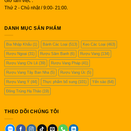
Giờ làm việc :
Thứ 2 - Chủ nhật / 9:00- 21:00.
DANH MỤC SẢN PHẨM
Bia Nhập Khẩu
(1)
Bánh Các Loại
(513)
Kẹo Các Loại
(463)
Rượu Ngoại
(31)
Rượu Sâm Banh
(6)
Rượu Vang
(134)
Rượu Vang Chi Lê
(39)
Rượu Vang Pháp
(41)
Rượu Vang Tây Ban Nha
(5)
Rượu Vang Úc
(5)
Rượu Vang Ý
(44)
Thực phẩm bổ sung
(101)
Yến sào
(64)
Đông Trùng Hạ Thảo
(19)
THEO DÕI CHÚNG TÔI