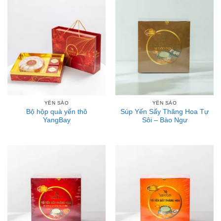
YẾN SÀO
YẾN SÀO
Bộ hộp quà yến thô
Súp Yến Sấy Thăng Hoa Tự
YangBay
Sôi – Bào Ngư