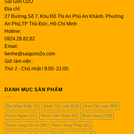
Sài Gòn O2O
Địa chỉ:
27 Đường Số 7, Khu Đô Thị An Phú An Khánh, Phường
An Phú,TP Thủ Đức, Hồ Chí Minh
Hotline:
0924.28.82.82
Email:
lienhe@saigono2o.com
Giờ làm việc :
Thứ 2 - Chủ nhật / 9:00- 21:00.
DANH MỤC SẢN PHẨM
Bia Nhập Khẩu
(1)
Bánh Các Loại
(513)
Kẹo Các Loại
(463)
Rượu Ngoại
(31)
Rượu Sâm Banh
(6)
Rượu Vang
(134)
Rượu Vang Chi Lê
(39)
Rượu Vang Pháp
(41)