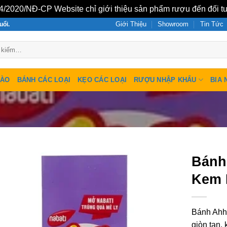
/2020/NĐ-CP Website chỉ giới thiệu sản phẩm rượu đến đối tư
Giới Thiệu
Showroom
Tin Tức
uổi.
SÀO
BÁNH CÁC LOẠI
KẸO CÁC LOẠI
RƯỢU NHẬP KHẨU
BIA 
Bánh
Kem 
Bánh Ahh
giòn tan,