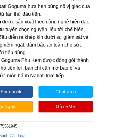
ati Goguma hứa hẹn bùng nổ vị giác của
từ lần thử đầu tiên.
m được sản xuất theo công nghệ hiện đại.
từ tuyển chọn nguyên liệu tới chế biến,
đều diễn ra khép kín dưới sự giám sát và
nghiêm ngặt, đảm bảo an toàn cho sức
i tiêu dùng.
 Goguma Phủ Kem được đóng gói thành
nhỏ tiện lợi, bạn chỉ cần mở bao bì và
ức món bánh Nabati trực tiếp.
 Facebook
Chat Zalo
ọi Ngay
Gửi SMS
175561945
Bánh Các Loại