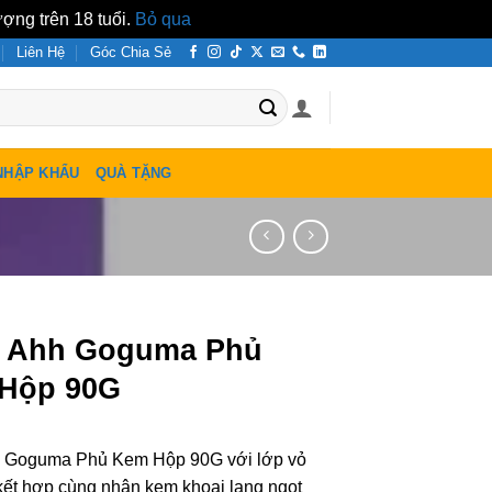
ợng trên 18 tuổi.
Bỏ qua
Liên Hệ
Góc Chia Sẻ
NHẬP KHẨU
QUÀ TẶNG
 Ahh Goguma Phủ
Hộp 90G
 Goguma Phủ Kem Hộp 90G với lớp vỏ
 kết hợp cùng nhân kem khoai lang ngọt