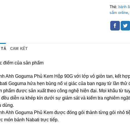
Thẻ:
bánh 
sắm online
 TẢ
CAM KẾT
c điểm của sản phẩm
nh Ahh Goguma Phủ Kem Hộp 90G với lớp vỏ giòn tan, kết hợp
ati Goguma hứa hẹn bùng nổ vị giác của bạn ngay từ lần thử đ
n phẩm được sản xuất theo công nghệ hiện đại. Mọi khâu từ tu
 đều diễn ra khép kín dưới sự giám sát và kiểm tra nghiêm ng
u dùng.
nh Ahh Goguma Phủ Kem được đóng gói thành từng gói nhỏ tiện
c món bánh Nabati trực tiếp.