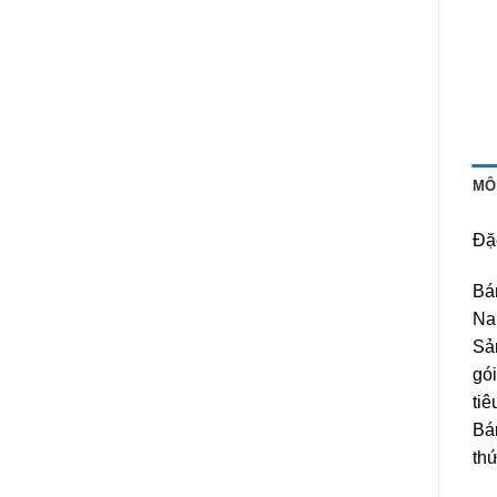
MÔ
Đặ
Bá
Nab
Sả
gói
tiê
Bá
thứ