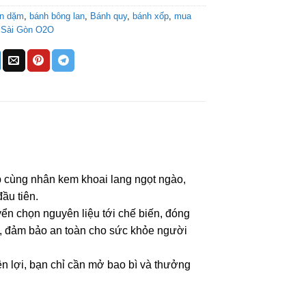
ăn dặm
,
bánh bông lan
,
Bánh quy
,
bánh xốp
,
mua
,
Sài Gòn O2O
 cùng nhân kem khoai lang ngọt ngào,
ầu tiên.
yển chọn nguyên liệu tới chế biến, đóng
ặt, đảm bảo an toàn cho sức khỏe người
 lợi, bạn chỉ cần mở bao bì và thưởng