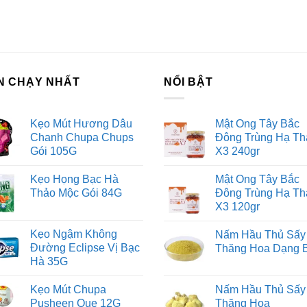
 vấn đầu tư chứng khoán
ch Vụ Đăng Ký Kinh Doanh
N CHẠY NHẤT
NỔI BẬT
Kẹo Mút Hương Dâu
Mật Ong Tây Bắc
Chanh Chupa Chups
Đông Trùng Hạ Th
Gói 105G
X3 240gr
Kẹo Họng Bạc Hà
Mật Ong Tây Bắc
Thảo Mộc Gói 84G
Đông Trùng Hạ Th
X3 120gr
Kẹo Ngậm Không
Nấm Hầu Thủ Sấy
Đường Eclipse Vị Bạc
Thăng Hoa Dạng 
Hà 35G
Kẹo Mút Chupa
Nấm Hầu Thủ Sấy
Pusheen Que 12G
Thăng Hoa