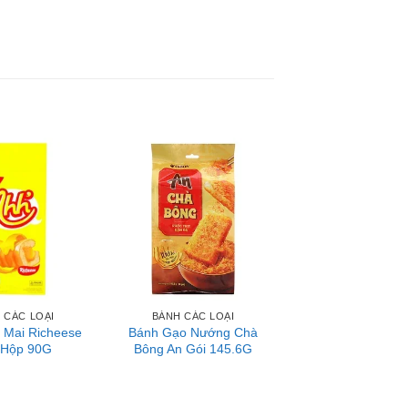
c, bột bắp, dầu thực vật,…
 CÁC LOẠI
BÁNH CÁC LOẠI
 Mai Richeese
Bánh Gạo Nướng Chà
 Hộp 90G
Bông An Gói 145.6G