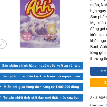
ngào, Nab
bạn ngay 
Sản phẩ
Mọi khâu 
đóng gói 
kiểm tra 
khỏe ngườ
Bánh Ahh
từng gói 
thưởng th
Sản phẩm chính hãng, nguồn gốc xuất xứ rõ ràng
Chat
Sản phẩm giao đến tay khách mới và nguyên vẹn
G
Miễn phí giao hàng đơn hàng từ 1.000.000 đồng
Tư vấn nhiệt tình giải đáp mọi thắc mắc của bạn
SKU:
8993
Danh mục: