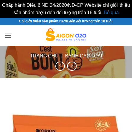
Chấp hành Điều 6 NĐ 24/2020/NĐ-CP Website chỉ giới thiệu
sản phẩm rượu đến đối tượng trên 18 tuổi.
Bỏ qua
Bỏ
Chỉ giới thiệu sản phẩm rượu đến đối tượng trên 18 tuổi.
qua
nội
dung
TRANG CHỦ
/
BÁNH CÁC LOẠI