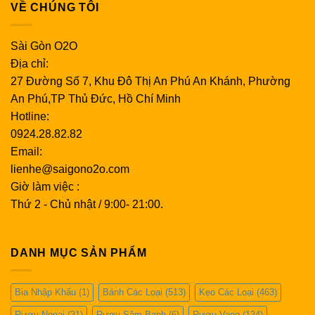
VỀ CHÚNG TÔI
Sài Gòn O2O
Địa chỉ:
27 Đường Số 7, Khu Đô Thị An Phú An Khánh, Phường
An Phú,TP Thủ Đức, Hồ Chí Minh
Hotline:
0924.28.82.82
Email:
lienhe@saigono2o.com
Giờ làm việc :
Thứ 2 - Chủ nhật / 9:00- 21:00.
DANH MỤC SẢN PHẨM
Bia Nhập Khẩu
(1)
Bánh Các Loại
(513)
Kẹo Các Loại
(463)
Rượu Ngoại
(31)
Rượu Sâm Banh
(6)
Rượu Vang
(134)