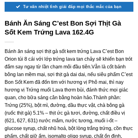
Tư vấn nhiệt tình giải đáp mọi thắc mắc của bạn
Bánh Ăn Sáng C’est Bon Sợi Thịt Gà
Sốt Kem Trứng Lava 162.4G
Bánh ăn sáng sợi thịt gà sốt kem trứng Lava C’est Bon
Orion túi 8 cái với lớp trứng lava tan chảy sẽ khiến bạn trót
đắm say ngay từ lần chạm môi đầu tiên.Vẫn là cốt bánh
bông lan mềm mại, sợi thịt gà dai dai, nếu siêu phẩm C’est
Bon Sốt Kem đã đốn tim với hương vị Phô mai, thì nay
hương vị Trứng muối Lava thơm bùi, đánh thức mọi giác
quan, cho bữa sáng cân bằng hoàn hảo.Thành phần:
Trứng (25%), bột mì, đường, dầu thực vật, chà bông gà
(ruốc thịt gà) 5.1% – thịt ức gà tươi, đường, chất điều vị
(621, 627, 631) nước mắm, nước tương, muối i-ốt –
glucose syrup, chất nhũ hoá, bột lòng trắng trứng, cồn thực
phẩm, chất giữ ẩm, isomalto oligo syrup, chất ổn định,