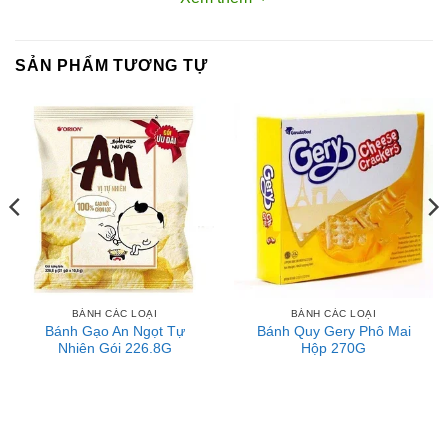
Sản phẩm được đóng hộp kỹ lưỡng, giúp bạn dễ dàng lưu
trữ và bảo quản tiện lợi.
SẢN PHẨM TƯƠNG TỰ
Đặc trưng của bánh Bánh quy Lotte ChicChoc Original:
Cốt bánh cookie mix thêm chút socola topping phủ trên mặt
bánh tạo hương vị thơm ngon, màu sắc hấp dẫn, có độ
giòn cao, là sự kết hợp hoàn hảo
Hướng dẫn sử dụng:
Mở bao bì và thưởng thức ngay, dùng liền trong ngày sẽ
đảm bảo được độ giòn của bánh.
BÁNH CÁC LOẠI
BÁNH CÁC LOẠI
Bánh Gạo An Ngọt Tự
Bánh Quy Gery Phô Mai
Nhiên Gói 226.8G
Hộp 270G
Típ thưởng thức:
Bánh thường được dùng trong bữa sáng hoặc bữa ăn nhẹ
để bổ sung dinh dưỡng, giúp cơ thể luôn sẵn sàng năng
lượng cho các hoạt động hàng ngày.