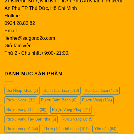
27 Đường Số 7, Khu Đô Thị An Phú An Khánh, Phường
An Phú,TP Thủ Đức, Hồ Chí Minh
Hotline:
0924.28.82.82
Email:
lienhe@saigono2o.com
Giờ làm việc :
Thứ 2 - Chủ nhật / 9:00- 21:00.
DANH MỤC SẢN PHẨM
Bia Nhập Khẩu
(1)
Bánh Các Loại
(513)
Kẹo Các Loại
(463)
Rượu Ngoại
(31)
Rượu Sâm Banh
(6)
Rượu Vang
(134)
Rượu Vang Chi Lê
(39)
Rượu Vang Pháp
(41)
Rượu Vang Tây Ban Nha
(5)
Rượu Vang Úc
(5)
Rượu Vang Ý
(44)
Thực phẩm bổ sung
(101)
Yến sào
(64)