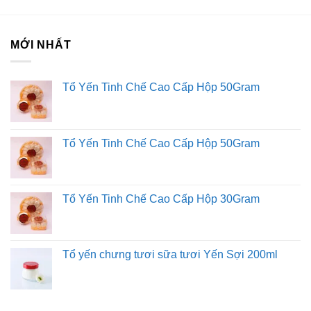
Xuất xứ: Hàn Quốc
MỚI NHẤT
Liên hệ với Sài Gòn O2O
Trang Fanpage Sài Gòn O2O
Tổ Yến Tinh Chế Cao Cấp Hộp 50Gram
Hệ thống của chúng tôi
Kim Sài Gòn phân phối băng keo
Tổ Yến Tinh Chế Cao Cấp Hộp 50Gram
Fortadeck ván sàn
Tư vấn đầu tư chứng khoán
Dịch Vụ Đăng Ký Kinh Doanh
Tổ Yến Tinh Chế Cao Cấp Hộp 30Gram
Tổ yến chưng tươi sữa tươi Yến Sợi 200ml