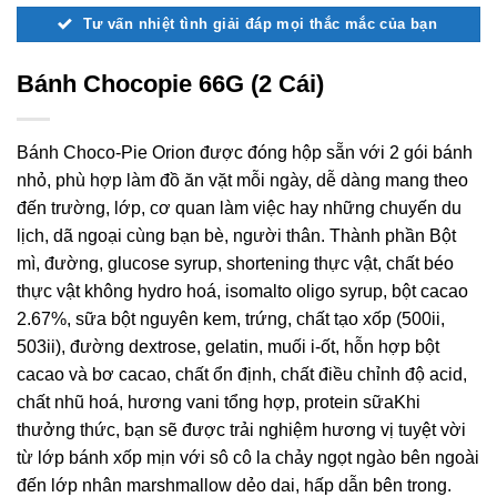
Tư vấn nhiệt tình giải đáp mọi thắc mắc của bạn
Bánh Chocopie 66G (2 Cái)
Bánh Choco-Pie Orion được đóng hộp sẵn với 2 gói bánh
nhỏ, phù hợp làm đồ ăn vặt mỗi ngày, dễ dàng mang theo
đến trường, lớp, cơ quan làm việc hay những chuyến du
lịch, dã ngoại cùng bạn bè, người thân. Thành phần Bột
mì, đường, glucose syrup, shortening thực vật, chất béo
thực vật không hydro hoá, isomalto oligo syrup, bột cacao
2.67%, sữa bột nguyên kem, trứng, chất tạo xốp (500ii,
503ii), đường dextrose, gelatin, muối i-ốt, hỗn hợp bột
cacao và bơ cacao, chất ổn định, chất điều chỉnh độ acid,
chất nhũ hoá, hương vani tổng hợp, protein sữaKhi
thưởng thức, bạn sẽ được trải nghiệm hương vị tuyệt vời
từ lớp bánh xốp mịn với sô cô la chảy ngọt ngào bên ngoài
đến lớp nhân marshmallow dẻo dai, hấp dẫn bên trong.