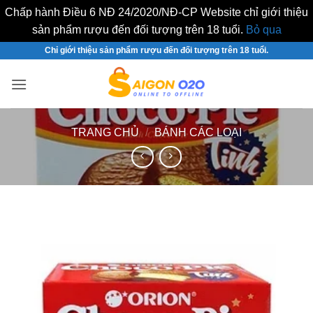
Chấp hành Điều 6 NĐ 24/2020/NĐ-CP Website chỉ giới thiệu
sản phẩm rượu đến đối tượng trên 18 tuổi.
Bỏ qua
Bỏ
Chỉ giới thiệu sản phẩm rượu đến đối tượng trên 18 tuổi.
qua
nội
dung
TRANG CHỦ
/
BÁNH CÁC LOẠI