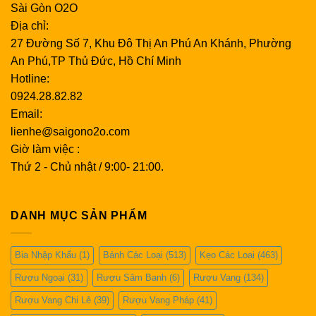
Sài Gòn O2O
Địa chỉ:
27 Đường Số 7, Khu Đô Thị An Phú An Khánh, Phường
An Phú,TP Thủ Đức, Hồ Chí Minh
Hotline:
0924.28.82.82
Email:
lienhe@saigono2o.com
Giờ làm việc :
Thứ 2 - Chủ nhật / 9:00- 21:00.
DANH MỤC SẢN PHẨM
Bia Nhập Khẩu
(1)
Bánh Các Loại
(513)
Kẹo Các Loại
(463)
Rượu Ngoại
(31)
Rượu Sâm Banh
(6)
Rượu Vang
(134)
Rượu Vang Chi Lê
(39)
Rượu Vang Pháp
(41)