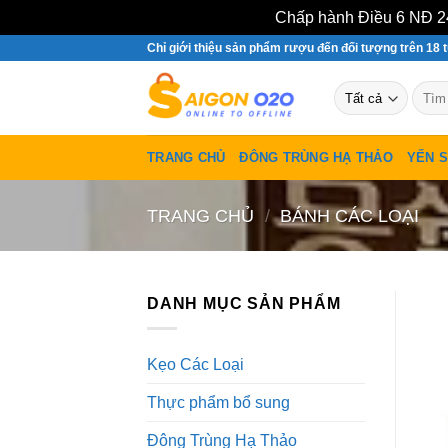
Chấp hành Điều 6 NĐ 24
Bỏ
Chỉ giới thiệu sản phẩm rượu đến đối tượng trên 18 t
qua
Tìm
nội
kiếm:
dung
TRANG CHỦ
ĐÔNG TRÙNG HẠ THẢO
YẾN 
TRANG CHỦ
/
BÁNH CÁC LOẠI
DANH MỤC SẢN PHẨM
Kẹo Các Loại
Thực phẩm bổ sung
Đông Trùng Hạ Thảo