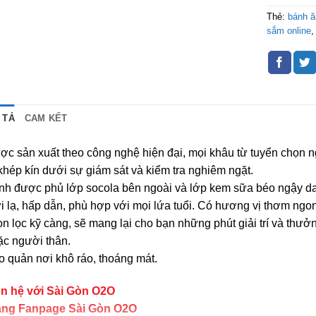
Thẻ:
bánh 
sắm online
 TẢ
CAM KẾT
c sản xuất theo công nghệ hiện đại, mọi khâu từ tuyển chọn ng
khép kín dưới sự giám sát và kiểm tra nghiêm ngặt.
nh được phủ lớp socola bên ngoài và lớp kem sữa béo ngậy da
 lạ, hấp dẫn, phù hợp với mọi lứa tuổi. Có hương vị thơm ng
n lọc kỹ càng, sẽ mang lại cho bạn những phút giải trí và thưở
ặc người thân.
 quản nơi khô ráo, thoáng mát.
ên hệ với Sài Gòn O2O
ang Fanpage Sài Gòn O2O