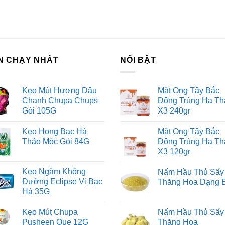
N CHẠY NHẤT
NỔI BẬT
Kẹo Mút Hương Dâu
Mật Ong Tây Bắc
Chanh Chupa Chups
Đông Trùng Hạ Th
Gói 105G
X3 240gr
Kẹo Họng Bạc Hà
Mật Ong Tây Bắc
Thảo Mộc Gói 84G
Đông Trùng Hạ Th
X3 120gr
Kẹo Ngậm Không
Nấm Hầu Thủ Sấy
Đường Eclipse Vị Bạc
Thăng Hoa Dạng 
Hà 35G
Kẹo Mút Chupa
Nấm Hầu Thủ Sấy
Pusheen Que 12G
Thăng Hoa