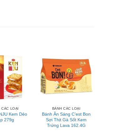
 CÁC LOẠI
BÁNH CÁC LOẠI
NJU Kem Dẻo
Bánh Ăn Sáng C’est Bon
p 279g
Sợi Thịt Gà Sốt Kem
Trứng Lava 162.4G