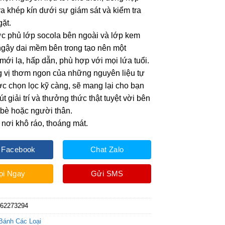
ra khép kín dưới sự giám sát và kiểm tra
ặt.
c phủ lớp socola bên ngoài và lớp kem
gậy dai mềm bên trong tạo nên một
mới lạ, hấp dẫn, phù hợp với mọi lứa tuổi.
 vị thơm ngon của những nguyên liệu tự
c chọn lọc kỹ càng, sẽ mang lại cho bạn
 giải trí và thưởng thức thật tuyệt vời bên
bè hoặc người thân.
nơi khô ráo, thoáng mát.
 Facebook
Chat Zalo
ọi Ngay
Gửi SMS
062273294
Bánh Các Loại