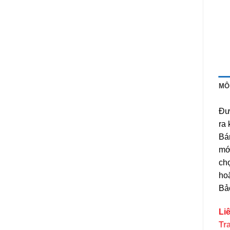
MÔ
Đượ
ra 
Bá
mới
chọ
ho
Bảo
Li
Tr