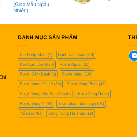
(Giao Mẫu Ngẫu
Nhiên)
DANH MỤC SẢN PHẨM
TH
Bia Nhập Khẩu
(1)
Bánh Các Loại
(513)
Kẹo Các Loại
(463)
Rượu Ngoại
(31)
Rượu Sâm Banh
(6)
Rượu Vang
(134)
Chí
Rượu Vang Chi Lê
(39)
Rượu Vang Pháp
(41)
Rượu Vang Tây Ban Nha
(5)
Rượu Vang Úc
(5)
Rượu Vang Ý
(44)
Thực phẩm bổ sung
(101)
Yến sào
(64)
Đông Trùng Hạ Thảo
(19)