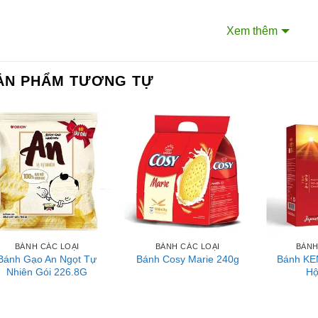
ệ thống của chúng tôi
Xem thêm
m Sài Gòn phân phối băng keo
rtadeck ván sàn
ẢN PHẨM TƯƠNG TỰ
 vấn đầu tư chứng khoán
ch Vụ Đăng Ký Kinh Doanh
BÁNH CÁC LOẠI
BÁNH CÁC LOẠI
BÁNH
Bánh Gạo An Ngọt Tự
Bánh KE
Bánh Cosy Marie 240g
Nhiên Gói 226.8G
Hộ