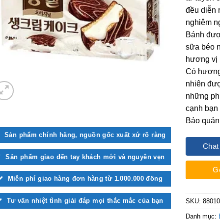
đều diễn 
nghiêm ng
Bánh đượ
sữa béo n
hương vị 
Có hương
nhiên đượ
những phút
cạnh bạn 
Bảo quản 
Sản phẩm chính hãng, nguồn gốc xuất xứ rõ ràng
Chat
Sản phẩm giao đến tay khách mới và nguyên vẹn
G
Miễn phí giao hàng đơn hàng từ 1.000.000 đồng
Tư vấn nhiệt tình giải đáp mọi thắc mắc của bạn
SKU:
8801
Danh mục: