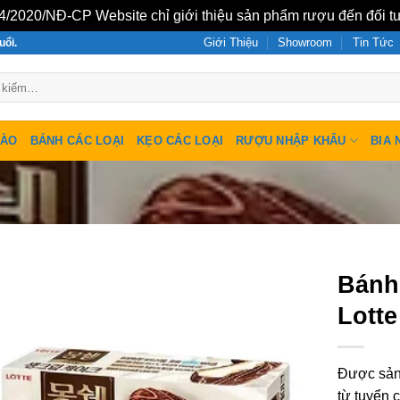
/2020/NĐ-CP Website chỉ giới thiệu sản phẩm rượu đến đối tư
Giới Thiệu
Showroom
Tin Tức
uổi.
SÀO
BÁNH CÁC LOẠI
KẸO CÁC LOẠI
RƯỢU NHẬP KHẨU
BIA 
Bánh
Lott
Được sản 
từ tuyển 