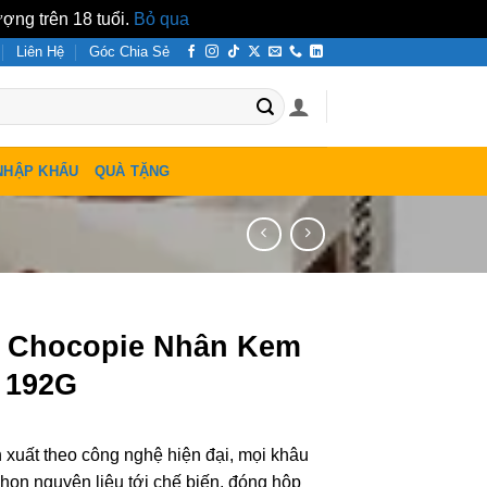
ợng trên 18 tuổi.
Bỏ qua
Liên Hệ
Góc Chia Sẻ
NHẬP KHẨU
QUÀ TẶNG
 Chocopie Nhân Kem
e 192G
xuất theo công nghệ hiện đại, mọi khâu
chọn nguyên liệu tới chế biến, đóng hộp