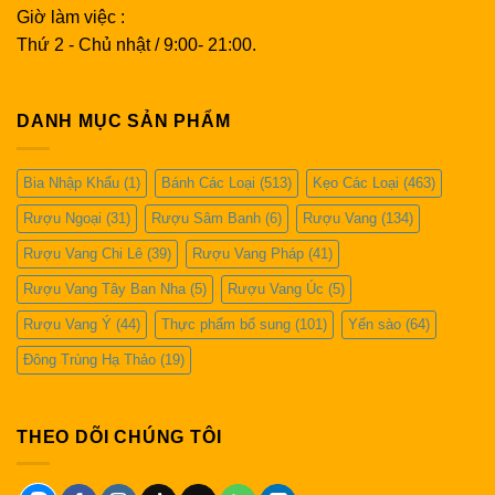
Giờ làm việc :
Thứ 2 - Chủ nhật / 9:00- 21:00.
DANH MỤC SẢN PHẨM
Bia Nhập Khẩu
(1)
Bánh Các Loại
(513)
Kẹo Các Loại
(463)
Rượu Ngoại
(31)
Rượu Sâm Banh
(6)
Rượu Vang
(134)
Rượu Vang Chi Lê
(39)
Rượu Vang Pháp
(41)
Rượu Vang Tây Ban Nha
(5)
Rượu Vang Úc
(5)
Rượu Vang Ý
(44)
Thực phẩm bổ sung
(101)
Yến sào
(64)
Đông Trùng Hạ Thảo
(19)
THEO DÕI CHÚNG TÔI