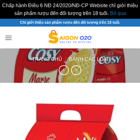
Chấp hành Điều 6 NĐ 24/2020/NĐ-CP Website chỉ giới thiệu
sản phẩm rượu đến đối tượng trên 18 tuổi.
Bỏ qua
Bỏ
Chỉ giới thiệu sản phẩm rượu đến đối tượng trên 18 tuổi.
qua
nội
dung
TRANG CHỦ
/
BÁNH CÁC LOẠI