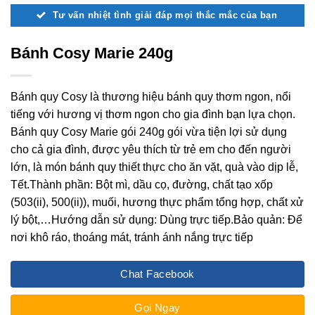
Tư vấn nhiệt tình giải đáp mọi thắc mắc của bạn
Bánh Cosy Marie 240g
Bánh quy Cosy là thương hiệu bánh quy thơm ngon, nổi
tiếng với hương vị thơm ngon cho gia đình bạn lựa chọn.
Bánh quy Cosy Marie gói 240g gói vừa tiện lợi sử dụng
cho cả gia đình, được yêu thích từ trẻ em cho đến người
lớn, là món bánh quy thiết thực cho ăn vặt, quà vào dịp lễ,
Tết.Thành phần: Bột mì, dầu cọ, đường, chất tạo xốp
(503(ii), 500(ii)), muối, hương thực phẩm tổng hợp, chất xử
lý bột,…Hướng dẫn sử dụng: Dùng trực tiếp.Bảo quản: Để
nơi khô ráo, thoáng mát, tránh ánh nắng trực tiếp
Chat Facebook
Gọi Ngay