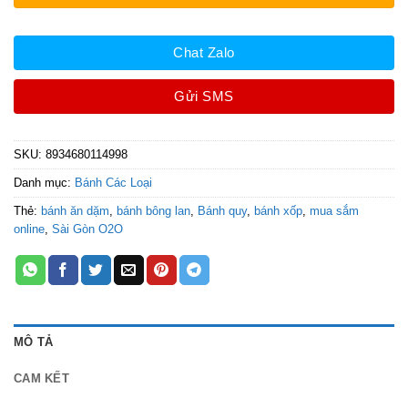
Chat Zalo
Gửi SMS
SKU:
8934680114998
Danh mục:
Bánh Các Loại
Thẻ:
bánh ăn dặm
,
bánh bông lan
,
Bánh quy
,
bánh xốp
,
mua sắm
online
,
Sài Gòn O2O
MÔ TẢ
CAM KẾT