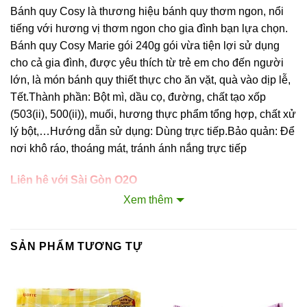
Bánh quy Cosy là thương hiệu bánh quy thơm ngon, nổi
tiếng với hương vị thơm ngon cho gia đình bạn lựa chọn.
Bánh quy Cosy Marie gói 240g gói vừa tiện lợi sử dụng
cho cả gia đình, được yêu thích từ trẻ em cho đến người
lớn, là món bánh quy thiết thực cho ăn vặt, quà vào dịp lễ,
Tết.Thành phần: Bột mì, dầu cọ, đường, chất tạo xốp
(503(ii), 500(ii)), muối, hương thực phẩm tổng hợp, chất xử
lý bột,…Hướng dẫn sử dụng: Dùng trực tiếp.Bảo quản: Để
nơi khô ráo, thoáng mát, tránh ánh nắng trực tiếp
Liên hệ với Sài Gòn O2O
Trang Fanpage Sài Gòn O2O
Xem thêm
Hệ thống của chúng tôi
SẢN PHẨM TƯƠNG TỰ
Kim Sài Gòn phân phối băng keo
Fortadeck ván sàn
Tư vấn đầu tư chứng khoán
Dịch Vụ Đăng Ký Kinh Doanh