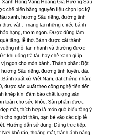
 Xanh Rồng Vàng Hoàng Gia Hương Sầu
c chế biến bằng nguyên liệu chọn lọc kỹ
đậu xanh, hương Sầu riêng, đường tinh
u thực vật… mang lại những chiếc bánh
 hảo hạng, thơm ngon. Được dùng làm
 quà tặng, lễ thờ.Bánh được cắt thành
 vuông nhỏ, tan nhanh và thường được
ức khi uống trà tàu hay chè xanh giúp
 vị ngon cho món bánh. Thành phần: Bột
 hương Sầu riêng, đường tinh luyện, dầu
…Bánh xuất xứ Việt Nam, đạt chứng nhận:
, được sản xuất theo công nghệ tiên tiến
ình khép kín, đảm bảo chất lượng sản
an toàn cho sức khỏe. Sản phẩm được
đẹp mắt, thích hợp là món quà biếu tặng ý
h cho người thân, bạn bè vào các dịp lễ
iệt. Hướng dẫn sử dụng: Dùng trực tiếp.
 Nơi khô ráo, thoáng mát, tránh ánh nắng