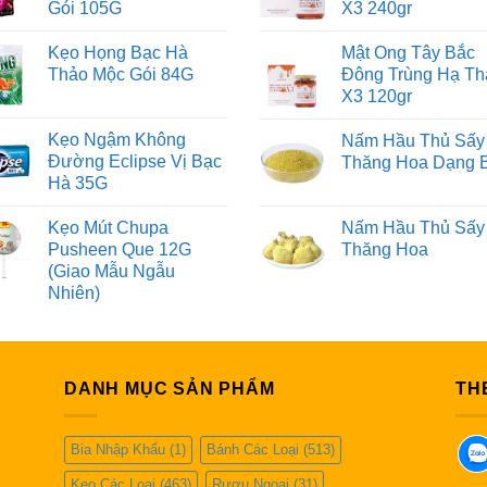
Gói 105G
X3 240gr
Kẹo Họng Bạc Hà
Mật Ong Tây Bắc
Thảo Mộc Gói 84G
Đông Trùng Hạ Th
X3 120gr
Kẹo Ngậm Không
Nấm Hầu Thủ Sấy
Đường Eclipse Vị Bạc
Thăng Hoa Dạng 
Hà 35G
Kẹo Mút Chupa
Nấm Hầu Thủ Sấy
Pusheen Que 12G
Thăng Hoa
(Giao Mẫu Ngẫu
Nhiên)
DANH MỤC SẢN PHẨM
TH
Bia Nhập Khẩu
(1)
Bánh Các Loại
(513)
Kẹo Các Loại
(463)
Rượu Ngoại
(31)