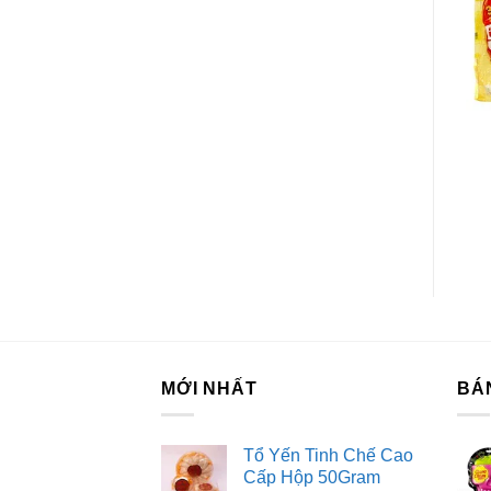
Dị
BÁNH CÁC LOẠI
BÁNH CÁC LOẠI
Bánh Chocopie Orion
Bánh Bông Lan Sữa
Hộp 660G (20 Cái)
Delipie Vị Vani Hộp
216G
MỚI NHẤT
BÁ
Tổ Yến Tinh Chế Cao
Cấp Hộp 50Gram