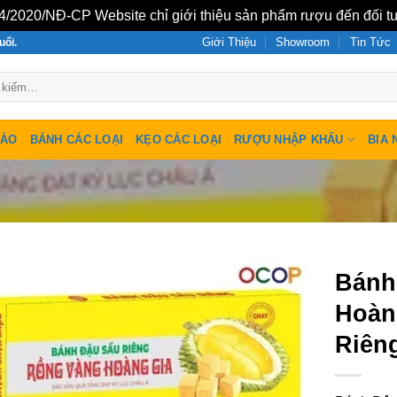
/2020/NĐ-CP Website chỉ giới thiệu sản phẩm rượu đến đối tư
Giới Thiệu
Showroom
Tin Tức
uổi.
SÀO
BÁNH CÁC LOẠI
KẸO CÁC LOẠI
RƯỢU NHẬP KHẨU
BIA 
Bánh
Hoàn
Riên