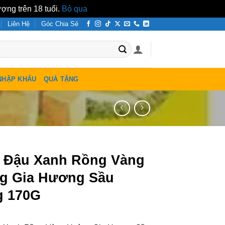
ợng trên 18 tuổi.
Bỏ qua
Liên Hệ
Góc Chia Sẻ
NHẬP KHẨU
QUÀ TẶNG
 Đậu Xanh Rồng Vàng
g Gia Hương Sầu
g 170G