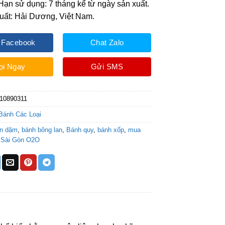
. Hạn sử dụng: 7 tháng kể từ ngày sản xuất.
uất: Hải Dương, Việt Nam.
 Facebook
Chat Zalo
ọi Ngay
Gửi SMS
10890311
Bánh Các Loại
ăn dặm
,
bánh bông lan
,
Bánh quy
,
bánh xốp
,
mua
,
Sài Gòn O2O