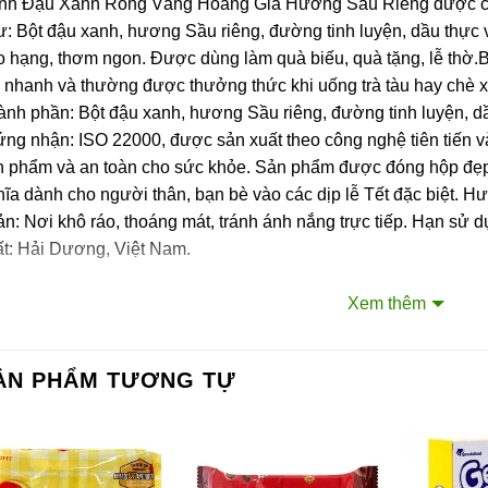
nh Đậu Xanh Rồng Vàng Hoàng Gia Hương Sầu Riêng được chế
ư: Bột đậu xanh, hương Sầu riêng, đường tinh luyện, dầu thực
 hạng, thơm ngon. Được dùng làm quà biếu, quà tặng, lễ thờ.
 nhanh và thường được thưởng thức khi uống trà tàu hay chè 
ành phần: Bột đậu xanh, hương Sầu riêng, đường tinh luyện, d
ng nhận: ISO 22000, được sản xuất theo công nghệ tiên tiến và
n phẩm và an toàn cho sức khỏe. Sản phẩm được đóng hộp đẹp 
ĩa dành cho người thân, bạn bè vào các dịp lễ Tết đặc biệt. H
n: Nơi khô ráo, thoáng mát, tránh ánh nắng trực tiếp. Hạn sử d
ất: Hải Dương, Việt Nam.
ên hệ với Sài Gòn O2O
Xem thêm
ang Fanpage Sài Gòn O2O
ệ thống của chúng tôi
ẢN PHẨM TƯƠNG TỰ
m Sài Gòn phân phối băng keo
rtadeck ván sàn
 vấn đầu tư chứng khoán