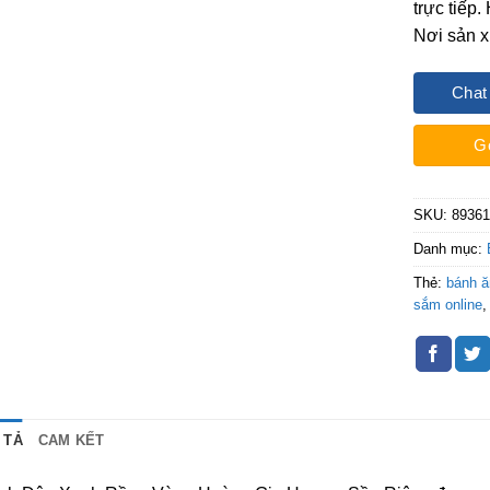
trực tiếp
Nơi sản x
Chat
G
SKU:
89361
Danh mục:
Thẻ:
bánh 
sắm online
 TẢ
CAM KẾT