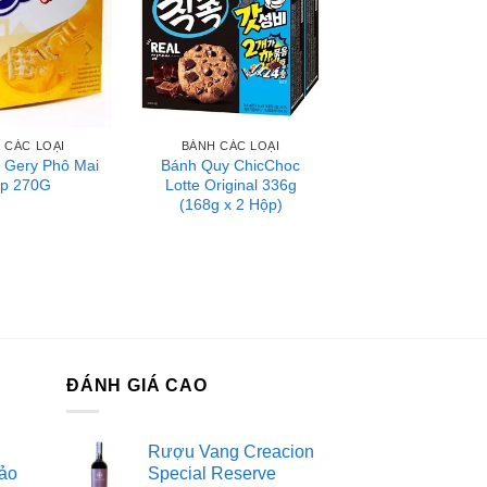
 CÁC LOẠI
BÁNH CÁC LOẠI
 Gery Phô Mai
Bánh Quy ChicChoc
p 270G
Lotte Original 336g
(168g x 2 Hộp)
ĐÁNH GIÁ CAO
Rượu Vang Creacion
ảo
Special Reserve