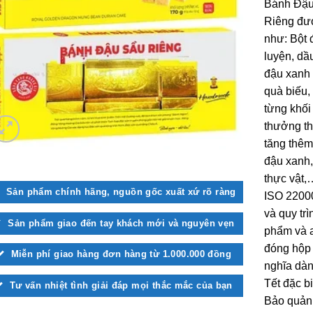
Bánh Đậu
Riêng đượ
như: Bột 
luyện, dầ
đậu xanh
quà biếu,
từng khối
thưởng th
tăng thêm
đậu xanh,
thực vật,
Sản phẩm chính hãng, nguồn gốc xuất xứ rõ ràng
ISO 22000
và quy tr
Sản phẩm giao đến tay khách mới và nguyên vẹn
phẩm và 
đóng hộp 
Miễn phí giao hàng đơn hàng từ 1.000.000 đồng
nghĩa dàn
Tết đặc b
Tư vấn nhiệt tình giải đáp mọi thắc mắc của bạn
Bảo quản: