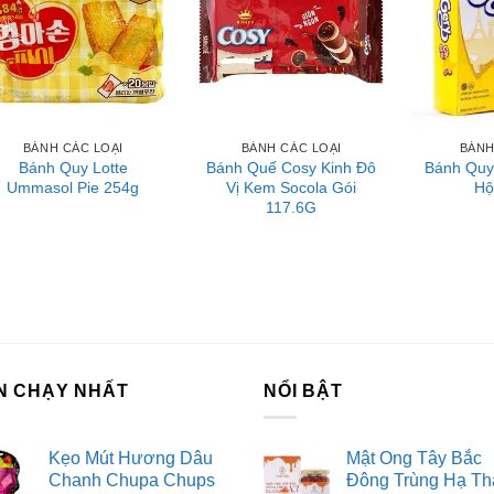
ch Vụ Đăng Ký Kinh Doanh
BÁNH CÁC LOẠI
BÁNH CÁC LOẠI
BÁNH
Bánh Quy Lotte
Bánh Quế Cosy Kinh Đô
Bánh Quy
Ummasol Pie 254g
Vị Kem Socola Gói
Hộ
117.6G
N CHẠY NHẤT
NỔI BẬT
Kẹo Mút Hương Dâu
Mật Ong Tây Bắc
Chanh Chupa Chups
Đông Trùng Hạ Th