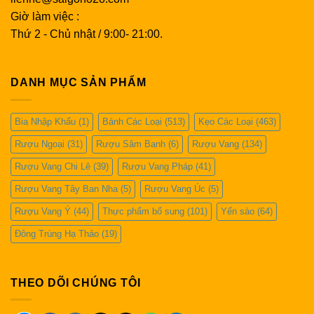
Giờ làm việc :
Thứ 2 - Chủ nhật / 9:00- 21:00.
DANH MỤC SẢN PHẨM
Bia Nhập Khẩu
(1)
Bánh Các Loại
(513)
Kẹo Các Loại
(463)
Rượu Ngoại
(31)
Rượu Sâm Banh
(6)
Rượu Vang
(134)
Rượu Vang Chi Lê
(39)
Rượu Vang Pháp
(41)
Rượu Vang Tây Ban Nha
(5)
Rượu Vang Úc
(5)
Rượu Vang Ý
(44)
Thực phẩm bổ sung
(101)
Yến sào
(64)
Đông Trùng Hạ Thảo
(19)
THEO DÕI CHÚNG TÔI