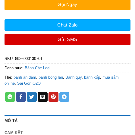
Gọi Ngay
Chat Zalo
Gửi SMS
SKU:
8936000130701
Danh mục:
Bánh Các Loại
Thẻ:
bánh ăn dặm
,
bánh bông lan
,
Bánh quy
,
bánh xốp
,
mua sắm
online
,
Sài Gòn O2O
MÔ TẢ
CAM KẾT