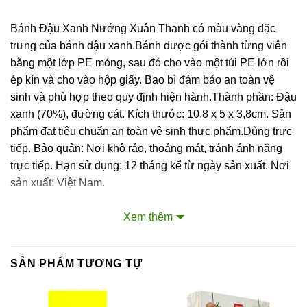
Bánh Đậu Xanh Nướng Xuân Thanh có màu vàng đặc
trưng của bánh đậu xanh.Bánh được gói thành từng viên
bằng một lớp PE mỏng, sau đó cho vào một túi PE lớn rồi
ép kín và cho vào hộp giấy. Bao bì đảm bảo an toàn vệ
sinh và phù hợp theo quy định hiện hành.Thành phần: Đậu
xanh (70%), đường cát. Kích thước: 10,8 x 5 x 3,8cm. Sản
phẩm đạt tiêu chuẩn an toàn vệ sinh thực phẩm.Dùng trực
tiếp. Bảo quản: Nơi khô ráo, thoáng mát, tránh ánh nắng
trực tiếp. Hạn sử dụng: 12 tháng kể từ ngày sản xuất. Nơi
sản xuất: Việt Nam.
Liên hệ với Sài Gòn O2O
Xem thêm
Trang Fanpage Sài Gòn O2O
Hệ thống của chúng tôi
SẢN PHẨM TƯƠNG TỰ
Kim Sài Gòn phân phối băng keo
Fortadeck ván sàn