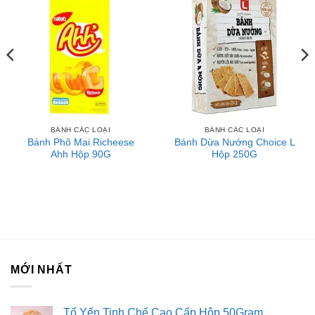
Tư vấn đầu tư chứng khoán
Dịch Vụ Đăng Ký Kinh Doanh
BÁNH CÁC LOẠI
BÁNH CÁC LOẠI
Bánh Phô Mai Richeese
Bánh Dừa Nướng Choice L
Ahh Hộp 90G
Hộp 250G
MỚI NHẤT
Tổ Yến Tinh Chế Cao Cấp Hộp 50Gram