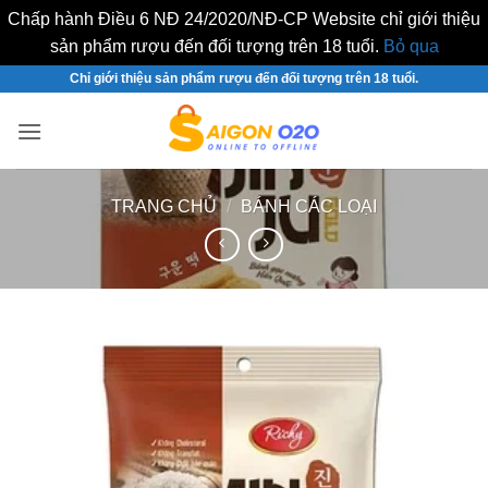
Chấp hành Điều 6 NĐ 24/2020/NĐ-CP Website chỉ giới thiệu
sản phẩm rượu đến đối tượng trên 18 tuổi.
Bỏ qua
Bỏ
Chỉ giới thiệu sản phẩm rượu đến đối tượng trên 18 tuổi.
qua
nội
dung
TRANG CHỦ
/
BÁNH CÁC LOẠI