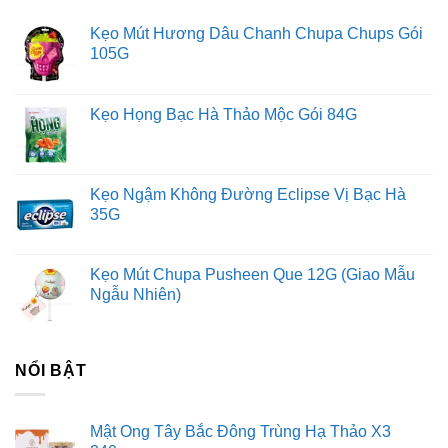
Kẹo Mút Hương Dâu Chanh Chupa Chups Gói
105G
Kẹo Họng Bạc Hà Thảo Mộc Gói 84G
Kẹo Ngậm Không Đường Eclipse Vị Bạc Hà
35G
Kẹo Mút Chupa Pusheen Que 12G (Giao Mẫu
Ngẫu Nhiên)
NỔI BẬT
Mật Ong Tây Bắc Đông Trùng Hạ Thảo X3