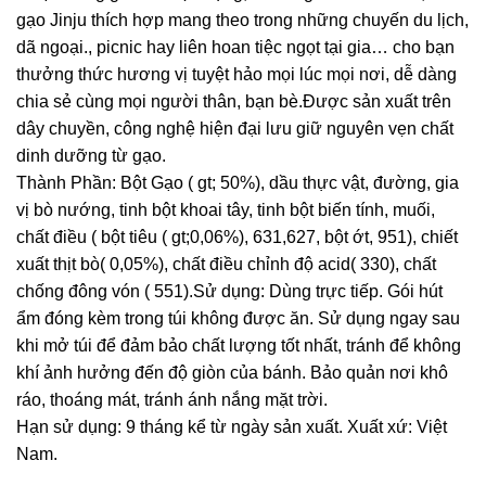
gạo Jinju thích hợp mang theo trong những chuyến du lịch,
dã ngoại., picnic hay liên hoan tiệc ngọt tại gia… cho bạn
thưởng thức hương vị tuyệt hảo mọi lúc mọi nơi, dễ dàng
chia sẻ cùng mọi người thân, bạn bè.Được sản xuất trên
dây chuyền, công nghệ hiện đại lưu giữ nguyên vẹn chất
dinh dưỡng từ gạo.
Thành Phần: Bột Gạo ( gt; 50%), dầu thực vật, đường, gia
vị bò nướng, tinh bột khoai tây, tinh bột biến tính, muối,
chất điều ( bột tiêu ( gt;0,06%), 631,627, bột ớt, 951), chiết
xuất thịt bò( 0,05%), chất điều chỉnh độ acid( 330), chất
chống đông vón ( 551).Sử dụng: Dùng trực tiếp. Gói hút
ẩm đóng kèm trong túi không được ăn. Sử dụng ngay sau
khi mở túi để đảm bảo chất lượng tốt nhất, tránh để không
khí ảnh hưởng đến độ giòn của bánh. Bảo quản nơi khô
ráo, thoáng mát, tránh ánh nắng mặt trời.
Hạn sử dụng: 9 tháng kể từ ngày sản xuất. Xuất xứ: Việt
Nam.