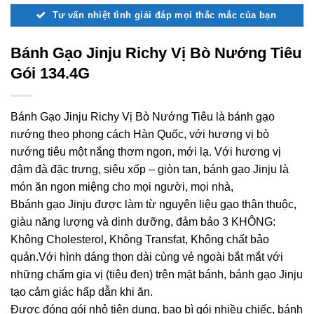
Tư vấn nhiệt tình giải đáp mọi thắc mắc của bạn
Bánh Gạo Jinju Richy Vị Bò Nướng Tiêu
Gói 134.4G
Bánh Gạo Jinju Richy Vị Bò Nướng Tiêu là bánh gạo
nướng theo phong cách Hàn Quốc, với hương vị bò
nướng tiêu một nắng thơm ngon, mới lạ. Với hương vị
đậm đà đặc trưng, siêu xốp – giòn tan, bánh gạo Jinju là
món ăn ngon miệng cho mọi người, mọi nhà,
Bbánh gạo Jinju được làm từ nguyên liệu gạo thân thuộc,
giàu năng lượng và dinh dưỡng, đảm bảo 3 KHÔNG:
Không Cholesterol, Không Transfat, Không chất bảo
quản.Với hình dáng thon dài cùng vẻ ngoài bắt mắt với
những chấm gia vị (tiêu đen) trên mặt bánh, bánh gạo Jinju
tạo cảm giác hấp dẫn khi ăn.
Được đóng gói nhỏ tiện dụng, bao bì gói nhiều chiếc, bánh