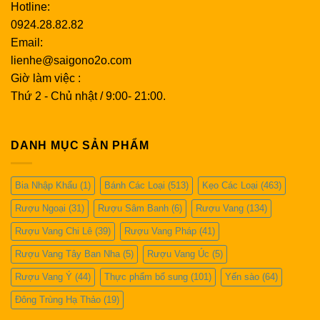
Hotline:
0924.28.82.82
Email:
lienhe@saigono2o.com
Giờ làm việc :
Thứ 2 - Chủ nhật / 9:00- 21:00.
DANH MỤC SẢN PHẨM
Bia Nhập Khẩu
(1)
Bánh Các Loại
(513)
Kẹo Các Loại
(463)
Rượu Ngoại
(31)
Rượu Sâm Banh
(6)
Rượu Vang
(134)
Rượu Vang Chi Lê
(39)
Rượu Vang Pháp
(41)
Rượu Vang Tây Ban Nha
(5)
Rượu Vang Úc
(5)
Rượu Vang Ý
(44)
Thực phẩm bổ sung
(101)
Yến sào
(64)
Đông Trùng Hạ Thảo
(19)