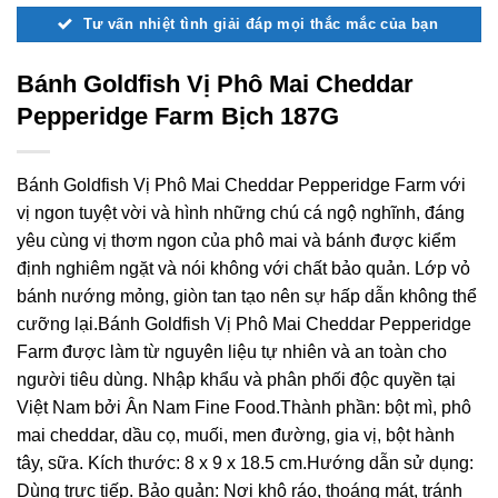
Tư vấn nhiệt tình giải đáp mọi thắc mắc của bạn
Bánh Goldfish Vị Phô Mai Cheddar
Pepperidge Farm Bịch 187G
Bánh Goldfish Vị Phô Mai Cheddar Pepperidge Farm với
vị ngon tuyệt vời và hình những chú cá ngộ nghĩnh, đáng
yêu cùng vị thơm ngon của phô mai và bánh được kiểm
định nghiêm ngặt và nói không với chất bảo quản. Lớp vỏ
bánh nướng mỏng, giòn tan tạo nên sự hấp dẫn không thể
cưỡng lại.Bánh Goldfish Vị Phô Mai Cheddar Pepperidge
Farm được làm từ nguyên liệu tự nhiên và an toàn cho
người tiêu dùng. Nhập khẩu và phân phối độc quyền tại
Việt Nam bởi Ân Nam Fine Food.Thành phần: bột mì, phô
mai cheddar, dầu cọ, muối, men đường, gia vị, bột hành
tây, sữa. Kích thước: 8 x 9 x 18.5 cm.Hướng dẫn sử dụng:
Dùng trực tiếp. Bảo quản: Nơi khô ráo, thoáng mát, tránh