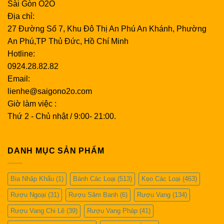
Sài Gòn O2O
Địa chỉ:
27 Đường Số 7, Khu Đô Thị An Phú An Khánh, Phường
An Phú,TP Thủ Đức, Hồ Chí Minh
Hotline:
0924.28.82.82
Email:
lienhe@saigono2o.com
Giờ làm việc :
Thứ 2 - Chủ nhật / 9:00- 21:00.
DANH MỤC SẢN PHẨM
Bia Nhập Khẩu
(1)
Bánh Các Loại
(513)
Kẹo Các Loại
(463)
Rượu Ngoại
(31)
Rượu Sâm Banh
(6)
Rượu Vang
(134)
Rượu Vang Chi Lê
(39)
Rượu Vang Pháp
(41)