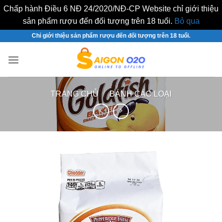
Chấp hành Điều 6 NĐ 24/2020/NĐ-CP Website chỉ giới thiệu
sản phẩm rượu đến đối tượng trên 18 tuổi.
Bỏ qua
Bỏ
Chỉ giới thiệu sản phẩm rượu đến đối tượng trên 18 tuổi.
qua
nội
dung
TRANG CHỦ
/
BÁNH CÁC LOẠI