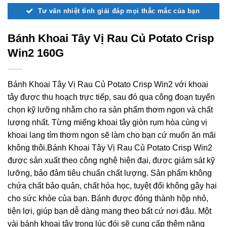
Tư vấn nhiệt tình giải đáp mọi thắc mắc của bạn
Bánh Khoai Tây Vị Rau Củ Potato Crisp
Win2 160G
Bánh Khoai Tây Vị Rau Củ Potato Crisp Win2 với khoai
tây được thu hoạch trực tiếp, sau đó qua công đoạn tuyển
chọn kỹ lưỡng nhằm cho ra sản phẩm thơm ngon và chất
lượng nhất. Từng miếng khoai tây giòn rụm hòa cùng vị
khoai lang tím thơm ngon sẽ làm cho bạn cứ muốn ăn mãi
không thôi.Bánh Khoai Tây Vị Rau Củ Potato Crisp Win2
được sản xuất theo công nghệ hiện đại, được giám sát kỹ
lưỡng, bảo đảm tiêu chuẩn chất lượng. Sản phẩm không
chứa chất bảo quản, chất hóa học, tuyệt đối không gây hại
cho sức khỏe của bạn. Bánh được đóng thành hộp nhỏ,
tiện lợi, giúp bạn dễ dàng mang theo bất cứ nơi đâu. Một
vài bánh khoai tây trong lúc đói sẽ cung cấp thêm năng