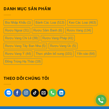
DANH MỤC SẢN PHẨM
Bia Nhập Khẩu
(1)
Bánh Các Loại
(513)
Kẹo Các Loại
(463)
Rượu Ngoại
(31)
Rượu Sâm Banh
(6)
Rượu Vang
(134)
Rượu Vang Chi Lê
(39)
Rượu Vang Pháp
(41)
Rượu Vang Tây Ban Nha
(5)
Rượu Vang Úc
(5)
Rượu Vang Ý
(44)
Thực phẩm bổ sung
(101)
Yến sào
(64)
Đông Trùng Hạ Thảo
(19)
THEO DÕI CHÚNG TÔI