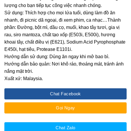
lượng cho bạn tiếp tục công việc nhanh chóng.
Sử dụng: Thích hợp cho mọi lứa tuổi, dùng làm đồ ăn
nhanh, đi picnic dã ngoại, đi xem phim, ca nhạc…Thành
phần: Đường, bột mì, dầu cọ, muối, khao tây tươi, gia vị
rau, siro mantoza, chất tạo xốp (E503i, E500i), hương
khoai tây, chất điều vị (E621), Sodium Acid Pyrophosphate
E450i, hạt tiêu, Protease E1101i.
Hướng dẫn sử dụng: Dùng ăn ngay khi mở bao bì.
Hướng dẫn bảo quản: Nơi khô ráo, thoáng mát, tránh ánh
nắng mặt trời.
Xuất xứ: Malaysia.
Chat Facebook
Gọi Ngay
Chat Zalo