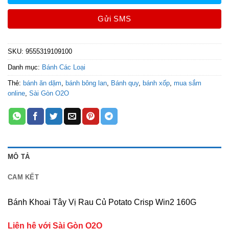
Gửi SMS
SKU:
9555319109100
Danh mục:
Bánh Các Loại
Thẻ:
bánh ăn dặm
,
bánh bông lan
,
Bánh quy
,
bánh xốp
,
mua sắm
online
,
Sài Gòn O2O
MÔ TẢ
CAM KẾT
Bánh Khoai Tây Vị Rau Củ Potato Crisp Win2 160G
Liên hệ với Sài Gòn O2O