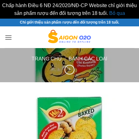
Chấp hành Điều 6 NĐ 24/2020/NĐ-CP Website chỉ giới thiệu
sản phẩm rượu đến đối tượng trên 18 tuổi.
Bỏ qua
Bỏ
Chỉ giới thiệu sản phẩm rượu đến đối tượng trên 18 tuổi.
qua
nội
dung
TRANG CHỦ
/
BÁNH CÁC LOẠI