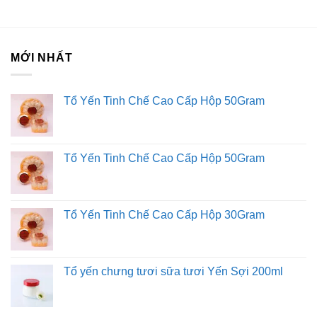
Sản phẩm này là bánh nướng ẩm nên rất nhạy cảm với
nhiệt độ. Bảo quản ở nơi thoáng mát dưới 28 độ C.
MỚI NHẤT
Liên hệ với Sài Gòn O2O
Trang Fanpage Sài Gòn O2O
Tổ Yến Tinh Chế Cao Cấp Hộp 50Gram
Hệ thống của chúng tôi
Kim Sài Gòn phân phối băng keo
Tổ Yến Tinh Chế Cao Cấp Hộp 50Gram
Fortadeck ván sàn
Tư vấn đầu tư chứng khoán
Dịch Vụ Đăng Ký Kinh Doanh
Tổ Yến Tinh Chế Cao Cấp Hộp 30Gram
Tổ yến chưng tươi sữa tươi Yến Sợi 200ml