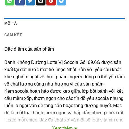
MÔ TẢ
CAM KẾT
Đặc điểm của sản phẩm
Bánh Không Đường Lotte Vị Socola Gói 69.6G được sản
xuất tại đất nước mặt trời mọc Nhật Bản với yêu cầu khắt
khe nghiêm ngặt về thực phẩm, người dùng có thể yên tâm
về chất lượng cũng như hương vị của sản phẩm.
Kem socola hoàn hảo được kẹp giữa lớp bột bánh với kết
cấu mềm xốp, thơm ngon cho các tín đồ yêu socola nhưng
luôn lo ngại vấn đề tăng cân hoặc tăng đường huyết. Mặc
dù là một loại bánh thơm ngon và hấp dẫn nhưng chứa rất
ít calo mỗi chiếc, đầy đủ chất xơ và một số loại vitamin cho
cơ thể. Những người lo lắng về việc ăn vặt cũng có thể
Xem thêm