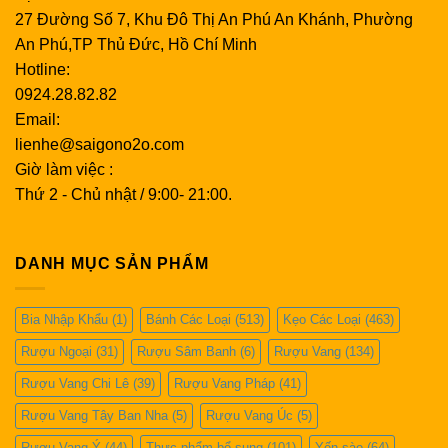
27 Đường Số 7, Khu Đô Thị An Phú An Khánh, Phường
An Phú,TP Thủ Đức, Hồ Chí Minh
Hotline:
0924.28.82.82
Email:
lienhe@saigono2o.com
Giờ làm việc :
Thứ 2 - Chủ nhật / 9:00- 21:00.
DANH MỤC SẢN PHẨM
Bia Nhập Khẩu
(1)
Bánh Các Loại
(513)
Kẹo Các Loại
(463)
Rượu Ngoại
(31)
Rượu Sâm Banh
(6)
Rượu Vang
(134)
Rượu Vang Chi Lê
(39)
Rượu Vang Pháp
(41)
Rượu Vang Tây Ban Nha
(5)
Rượu Vang Úc
(5)
Rượu Vang Ý
(44)
Thực phẩm bổ sung
(101)
Yến sào
(64)