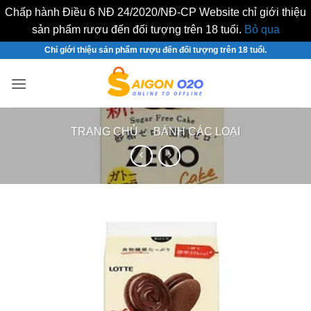
Chấp hành Điều 6 NĐ 24/2020/NĐ-CP Website chỉ giới thiệu
sản phẩm rượu đến đối tượng trên 18 tuổi.
Bỏ qua
Bỏ
Chỉ giới thiệu sản phẩm rượu đến đối tượng trên 18 tuổi.
qua
nội
dung
TRANG CHỦ
/
BÁNH CÁC LOẠI