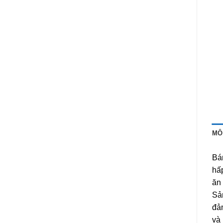
MÔ
Bá
hấp
ăn 
Sản
đảm
và 