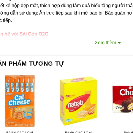
ết kế hộp đẹp mắt, thích hợp dùng làm quà biếu tặng người thân
ng dẫn sử dụng: Ăn trực tiếp sau khi mở bao bì. Bảo quản nơi khô
c tiếp.
ên hệ với Sài Gòn O2O
ang Fanpage Sài Gòn O2O
Xem thêm
ệ thống của chúng tôi
ẢN PHẨM TƯƠNG TỰ
m Sài Gòn phân phối băng keo
rtadeck ván sàn
 vấn đầu tư chứng khoán
ch Vụ Đăng Ký Kinh Doanh
BÁNH CÁC LOẠI
BÁNH CÁC LOẠI
BÁNH