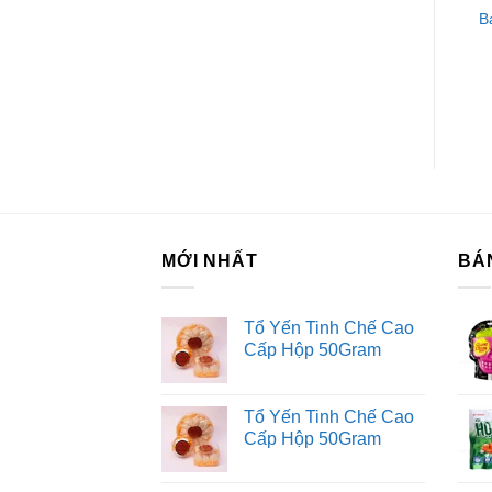
Bánh Xốp Richoco
Bánh Ăn Sáng C’est Bon
B
Nabati Nhân Kem
Sợi Thịt Gà Sốt Kem
Socola 300g
Trứng Lava 162.4G
MỚI NHẤT
BÁ
Tổ Yến Tinh Chế Cao
Cấp Hộp 50Gram
Tổ Yến Tinh Chế Cao
Cấp Hộp 50Gram