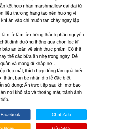
ẫn kết hợp nhân marshmallow dai dai từ
n liệu thượng hạng tạo nên hương vị
t, khi ăn vào chỉ muốn tan chảy ngay lập
 làm từ làm từ những thành phần nguyên
u chất dinh dưỡng thông qua chọn lọc kĩ
 bảo an toàn vệ sinh thực phẩm. Có thể
hay thế các bữa ăn nhẹ trong ngày. Dễ
quản và mang đi khắp nơi.
hộp đẹp mắt, thích hợp dùng làm quà biếu
i thân, bạn bè nhân dịp lễ đặc biệt.
 sử dụng: Ăn trực tiếp sau khi mở bao
ản nơi khô ráo và thoáng mát, tránh ánh
tiếp.
 Facebook
Chat Zalo
ọi Ngay
Gửi SMS