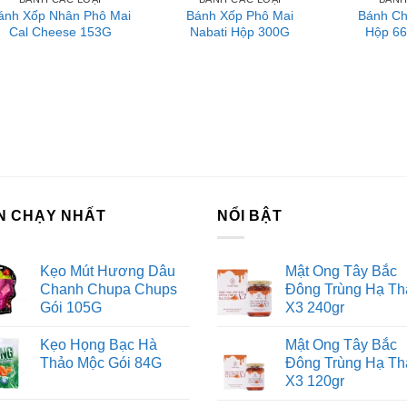
ánh Xốp Nhân Phô Mai
Bánh Xốp Phô Mai
Bánh Ch
Cal Cheese 153G
Nabati Hộp 300G
Hộp 66
N CHẠY NHẤT
NỔI BẬT
Kẹo Mút Hương Dâu
Mật Ong Tây Bắc
Chanh Chupa Chups
Đông Trùng Hạ Th
Gói 105G
X3 240gr
Kẹo Họng Bạc Hà
Mật Ong Tây Bắc
Thảo Mộc Gói 84G
Đông Trùng Hạ Th
X3 120gr