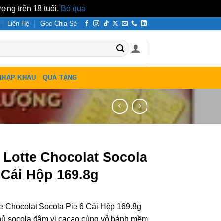
ợng trên 18 tuổi.
Bỏ qua
Liên Hệ
Góc Chia Sẻ
NHẬP KHẨU
QUÀ TẶNG
 Lotte Chocolat Socola
 Cái Hộp 169.8g
e Chocolat Socola Pie 6 Cái Hộp 169.8g
hủ socola đậm vị cacao cùng vỏ bánh mềm