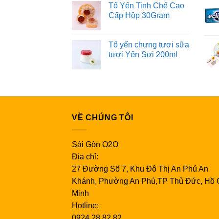
Tổ Yến Tinh Chế Cao
Cấp Hộp 30Gram
Tổ yến chưng tươi sữa
tươi Yến Sợi 200ml
VỀ CHÚNG TÔI
Sài Gòn O2O
Địa chỉ:
27 Đường Số 7, Khu Đô Thị An Phú An
Khánh, Phường An Phú,TP Thủ Đức, Hồ 
Minh
Hotline:
0924.28.82.82