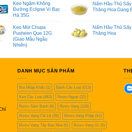
Kẹo Ngậm Không
Nấm Hầu Thủ Sấy
Đường Eclipse Vị Bạc
Thăng Hoa Dạng 
Hà 35G
Kẹo Mút Chupa
Nấm Hầu Thủ Sấy
Pusheen Que 12G
Thăng Hoa
(Giao Mẫu Ngẫu
Nhiên)
DANH MỤC SẢN PHẨM
TH
Bia Nhập Khẩu
(1)
Bánh Các Loại
(513)
Kẹo Các Loại
(463)
Rượu Ngoại
(31)
Rượu Sâm Banh
(6)
Rượu Vang
(134)
Chí
Rượu Vang Chi Lê
(39)
Rượu Vang Pháp
(41)
Rượu Vang Tây Ban Nha
(5)
Rượu Vang Úc
(5)