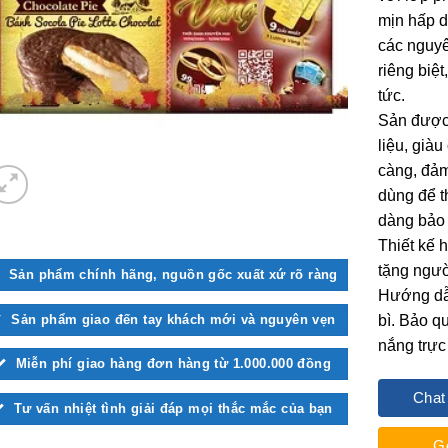
mịn hấp d
các nguyê
riêng biệ
tức.
Sản được
liệu, già
càng, đảm
dùng để t
dàng bảo 
Thiết kế 
tặng ngườ
Sản phẩm chính hãng, nguồn gốc xuất xứ rõ ràng
Hướng dẫn
Sản phẩm giao đến tay khách mới và nguyên vẹn
bì. Bảo qu
nắng trực 
Miễn phí giao hàng đơn hàng từ 1.000.000 đồng
Chat
Tư vấn nhiệt tình giải đáp mọi thắc mắc của bạn
G