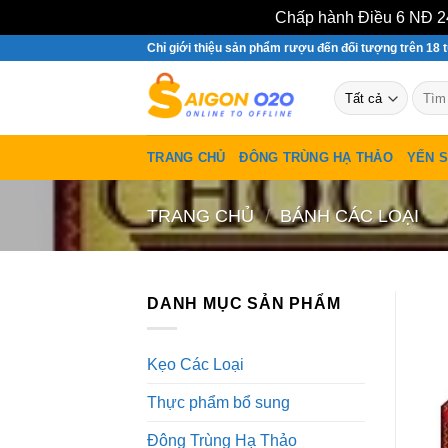
Chấp hành Điều 6 NĐ 24
Bỏ
Chỉ giới thiệu sản phẩm rượu đến đối tượng trên 18 t
qua
Tìm
nội
kiếm:
dung
TRANG CHỦ
ĐÔNG TRÙNG HẠ THẢO
YẾN 
TRANG CHỦ
/
BÁNH CÁC LOẠI
DANH MỤC SẢN PHẨM
Kẹo Các Loại
Thực phẩm bổ sung
Đông Trùng Hạ Thảo