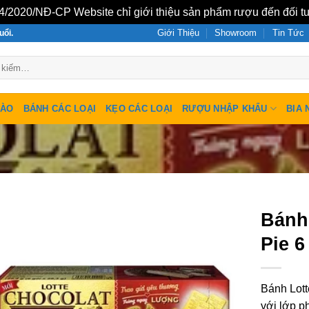
/2020/NĐ-CP Website chỉ giới thiệu sản phẩm rượu đến đối tư
Giới Thiệu
Showroom
Tin Tức
uổi.
SÀO
BÁNH CÁC LOẠI
KẸO CÁC LOẠI
RƯỢU NHẬP KHẨU
BIA 
Bánh
Pie 6
Bánh Lott
với lớp p