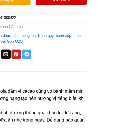
341300422
Bánh Các Loại
ăn dặm
,
bánh bông lan
,
Bánh quy
,
bánh xốp
,
mua
,
Sài Gòn O2O
ocola đậm vị cacao cùng vỏ bánh mềm mịn
ng hạng tạo nên hương vị riêng biệt, khi
dinh dưỡng thông qua chọn lọc kĩ càng,
 bữa ăn nhẹ trong ngày. Dễ dàng bảo quản