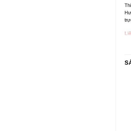
Thi
Hướ
trự
Li
Tr
H
S
Ki
Fo
Tư
Dị
BÁNH CÁC LOẠI
BÁNH CÁC LOẠI