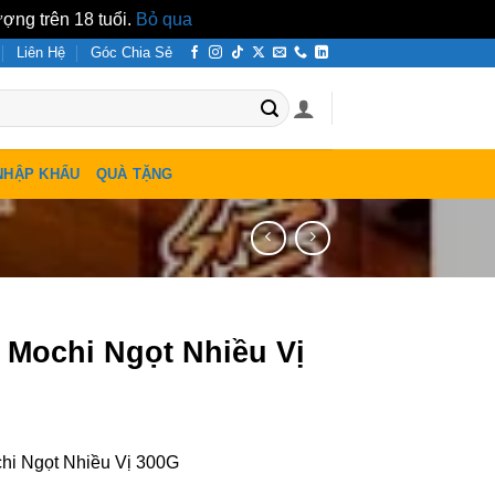
ợng trên 18 tuổi.
Bỏ qua
Liên Hệ
Góc Chia Sẻ
NHẬP KHẨU
QUÀ TẶNG
 Mochi Ngọt Nhiều Vị
hi Ngọt Nhiều Vị 300G