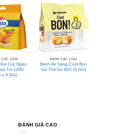
 CÁC LOẠI
BÁNH CÁC LOẠI
Hoa Cúc Ngàn
Bánh Ăn Sáng C’est Bon
sta Túi 120G
Sợi Thịt Gà 85G (5 Gói)
 x 3 Gói)
ĐÁNH GIÁ CAO