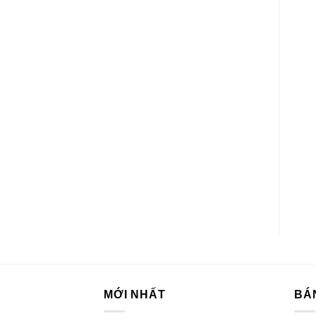
BÁNH CÁC LOẠI
BÁNH CÁC LOẠI
Bánh Gạo An Ngọt Tự
Bánh Cosy Marie 240g
Nhiên Gói 226.8G
MỚI NHẤT
BÁ