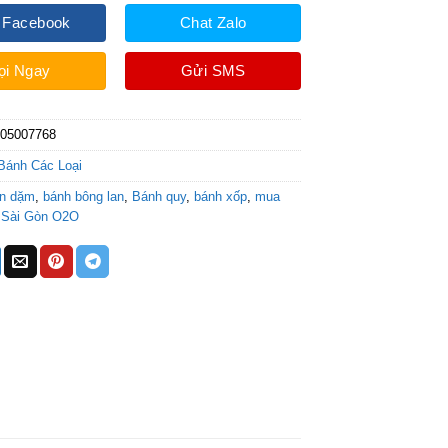
 Facebook
Chat Zalo
ọi Ngay
Gửi SMS
905007768
Bánh Các Loại
ăn dặm
,
bánh bông lan
,
Bánh quy
,
bánh xốp
,
mua
,
Sài Gòn O2O