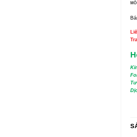
MÔ
Bá
Li
Tr
H
Ki
Fo
Tư
Dị
S