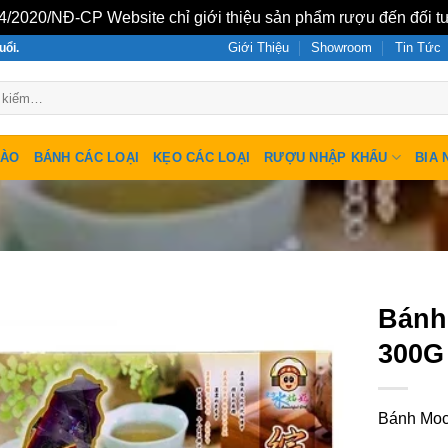
/2020/NĐ-CP Website chỉ giới thiệu sản phẩm rượu đến đối tư
Giới Thiệu
Showroom
Tin Tức
uổi.
SÀO
BÁNH CÁC LOẠI
KẸO CÁC LOẠI
RƯỢU NHẬP KHẨU
BIA 
Bánh
300G
Bánh Moc