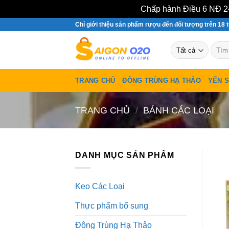
Chấp hành Điều 6 NĐ 24
Bỏ
Chỉ giới thiệu sản phẩm rượu đến đối tượng trên 18 t
qua
Tìm
nội
kiếm:
dung
TRANG CHỦ
ĐÔNG TRÙNG HẠ THẢO
YẾN 
TRANG CHỦ
/
BÁNH CÁC LOẠI
DANH MỤC SẢN PHẨM
Kẹo Các Loại
Thực phẩm bổ sung
Đông Trùng Hạ Thảo