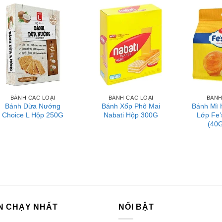
BÁNH CÁC LOẠI
BÁNH CÁC LOẠI
BÁNH
Bánh Dừa Nướng
Bánh Xốp Phô Mai
Bánh Mì 
Choice L Hộp 250G
Nabati Hộp 300G
Lớp Fe’
(40G
N CHẠY NHẤT
NỔI BẬT