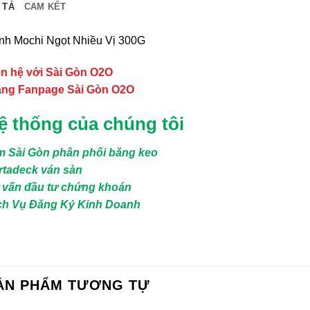
 TẢ
CAM KẾT
nh Mochi Ngọt Nhiều Vị 300G
ên hệ với Sài Gòn O2O
ang Fanpage Sài Gòn O2O
ệ thống của chúng tôi
m Sài Gòn phân phối băng keo
rtadeck ván sàn
 vấn đầu tư chứng khoán
ch Vụ Đăng Ký Kinh Doanh
ẢN PHẨM TƯƠNG TỰ