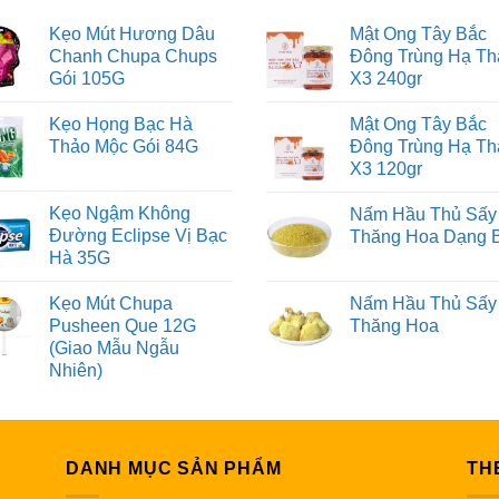
Kẹo Mút Hương Dâu
Mật Ong Tây Bắc
Chanh Chupa Chups
Đông Trùng Hạ Th
Gói 105G
X3 240gr
Kẹo Họng Bạc Hà
Mật Ong Tây Bắc
Thảo Mộc Gói 84G
Đông Trùng Hạ Th
X3 120gr
Kẹo Ngậm Không
Nấm Hầu Thủ Sấy
Đường Eclipse Vị Bạc
Thăng Hoa Dạng 
Hà 35G
Kẹo Mút Chupa
Nấm Hầu Thủ Sấy
Pusheen Que 12G
Thăng Hoa
(Giao Mẫu Ngẫu
Nhiên)
DANH MỤC SẢN PHẨM
TH