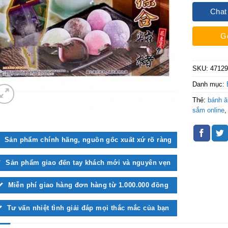
Chat
G
SKU:
4712
Danh mục:
Thẻ:
bánh 
sắm online
Sản phẩm chính hãng, nguồn gốc xuất xứ rõ ràng
Sản phẩm giao đến tay khách mới và nguyên vẹn
Miễn phí giao hàng đơn hàng từ 1.000.000 đồng
Tư vấn nhiệt tình giải đáp mọi thắc mắc của bạn