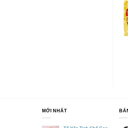
BÁNH CÁC LOẠI
BÁNH CÁC LOẠI
Bánh Quy Gery Phô Mai
Bánh Gạo Nướng Chà
Hộp 270G
Bông An Gói 145.6G
MỚI NHẤT
BÁ