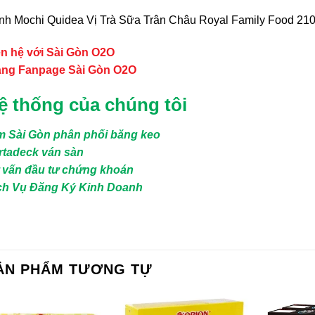
nh Mochi Quidea Vị Trà Sữa Trân Châu Royal Family Food 21
ên hệ với Sài Gòn O2O
ang Fanpage Sài Gòn O2O
ệ thống của chúng tôi
m Sài Gòn phân phối băng keo
rtadeck ván sàn
 vấn đầu tư chứng khoán
ch Vụ Đăng Ký Kinh Doanh
ẢN PHẨM TƯƠNG TỰ