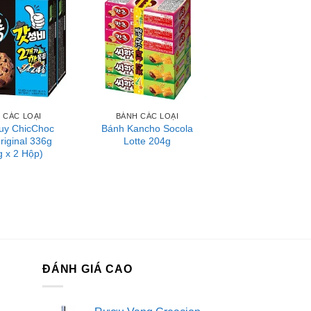
 CÁC LOẠI
BÁNH CÁC LOẠI
uy ChicChoc
Bánh Kancho Socola
riginal 336g
Lotte 204g
g x 2 Hộp)
ĐÁNH GIÁ CAO