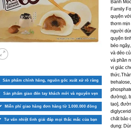
Bánh Moc
Family Fo
quyện với
thơm mịn 
người dù
quyện tin
béo ngậy,
và dẻo củ
và phần n
vị giác c
thức.Thà
Sản phẩm chính hãng, nguồn gốc xuất xứ rõ ràng
trehalose
phosphate
Sản phẩm giao đến tay khách mới và nguyên vẹn
đường), b
tạo], đườ
Miễn phí giao hàng đơn hàng từ 1.000.000 đồng
diglyceri
chất bảo 
Tư vấn nhiệt tình giải đáp mọi thắc mắc của bạn
dụng: Dùn