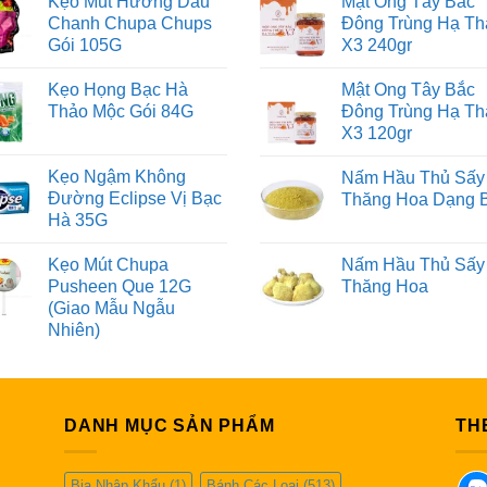
Kẹo Mút Hương Dâu
Mật Ong Tây Bắc
Chanh Chupa Chups
Đông Trùng Hạ Th
Gói 105G
X3 240gr
Kẹo Họng Bạc Hà
Mật Ong Tây Bắc
Thảo Mộc Gói 84G
Đông Trùng Hạ Th
X3 120gr
Kẹo Ngậm Không
Nấm Hầu Thủ Sấy
Đường Eclipse Vị Bạc
Thăng Hoa Dạng 
Hà 35G
Kẹo Mút Chupa
Nấm Hầu Thủ Sấy
Pusheen Que 12G
Thăng Hoa
(Giao Mẫu Ngẫu
Nhiên)
DANH MỤC SẢN PHẨM
TH
Bia Nhập Khẩu
(1)
Bánh Các Loại
(513)