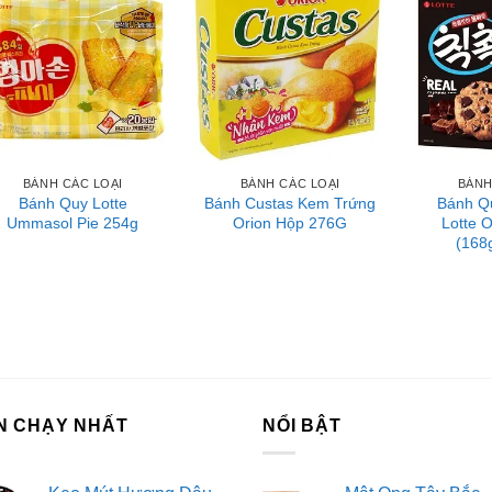
BÁNH CÁC LOẠI
BÁNH CÁC LOẠI
BÁNH
Bánh Quy Lotte
Bánh Custas Kem Trứng
Bánh Q
Ummasol Pie 254g
Orion Hộp 276G
Lotte O
(168
N CHẠY NHẤT
NỔI BẬT