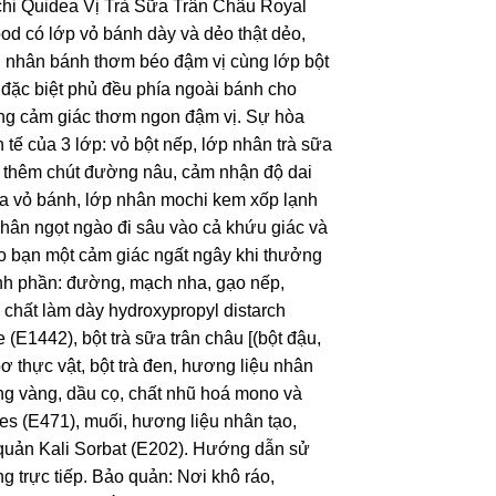
hi Quidea Vị Trà Sữa Trân Châu Royal
od có lớp vỏ bánh dày và dẻo thật dẻo,
 nhân bánh thơm béo đậm vị cùng lớp bột
đặc biệt phủ đều phía ngoài bánh cho
ng cảm giác thơm ngon đậm vị. Sự hòa
h tế của 3 lớp: vỏ bột nếp, lớp nhân trà sữa
 thêm chút đường nâu, cảm nhận độ dai
a vỏ bánh, lớp nhân mochi kem xốp lạnh
hân ngọt ngào đi sâu vào cả khứu giác và
ho bạn một cảm giác ngất ngây khi thưởng
nh phần: đường, mạch nha, gạo nếp,
, chất làm dày hydroxypropyl distarch
 (E1442), bột trà sữa trân châu [(bột đậu,
ơ thực vật, bột trà đen, hương liệu nhân
ng vàng, dầu cọ, chất nhũ hoá mono và
des (E471), muối, hương liệu nhân tạo,
quản Kali Sorbat (E202). Hướng dẫn sử
g trực tiếp. Bảo quản: Nơi khô ráo,