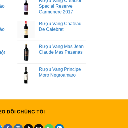
Rượu Vang Creacion
ảo
Special Reserve
Carmenere 2017
Rượu Vang Chateau
ảo
De Calebret
Rượu Vang Mas Jean
Claude Mas Pezenas
Bột
Rượu Vang Principe
Moro Negroamaro
EO DÕI CHÚNG TÔI