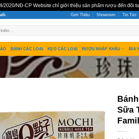
/2020/NĐ-CP Website chỉ giới thiệu sản phẩm rượu đến đối tư
Giới Thiệu
Showroom
Tin Tức
uổi.
SÀO
BÁNH CÁC LOẠI
KẸO CÁC LOẠI
RƯỢU NHẬP KHẨU
BIA 
Bánh
Sữa 
Fami