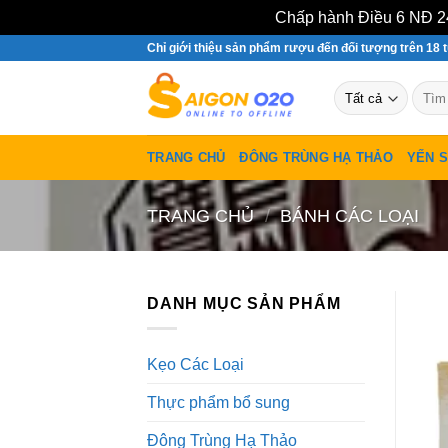
Chấp hành Điều 6 NĐ 24
Bỏ
Chỉ giới thiệu sản phẩm rượu đến đối tượng trên 18 t
qua
Tìm
nội
kiếm:
dung
TRANG CHỦ
ĐÔNG TRÙNG HẠ THẢO
YẾN 
TRANG CHỦ
/
BÁNH CÁC LOẠI
DANH MỤC SẢN PHẨM
Kẹo Các Loại
Thực phẩm bổ sung
Đông Trùng Hạ Thảo