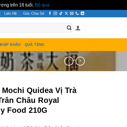
ợng trên 18 tuổi.
Bỏ qua
Liên Hệ
Góc Chia Sẻ
NHẬP KHẨU
QUÀ TẶNG
 Mochi Quidea Vị Trà
Trân Châu Royal
ly Food 210G