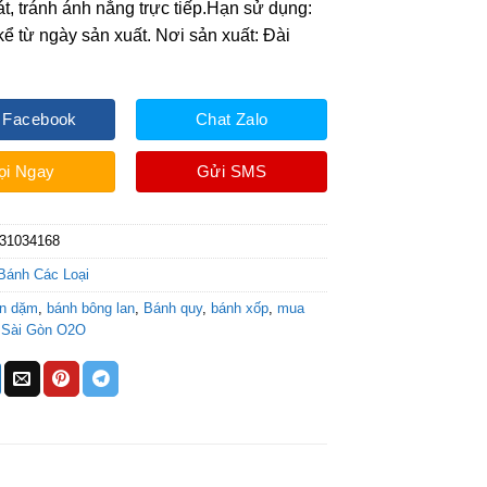
t, tránh ánh nắng trực tiếp.Hạn sử dụng:
kể từ ngày sản xuất. Nơi sản xuất: Đài
 Facebook
Chat Zalo
ọi Ngay
Gửi SMS
31034168
Bánh Các Loại
ăn dặm
,
bánh bông lan
,
Bánh quy
,
bánh xốp
,
mua
,
Sài Gòn O2O