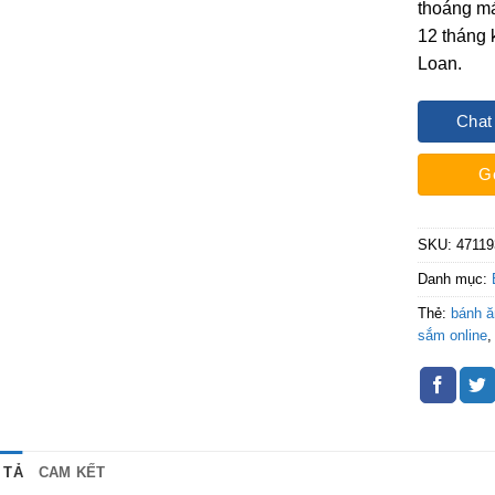
thoáng má
12 tháng 
Loan.
Chat
G
SKU:
47119
Danh mục:
Thẻ:
bánh 
sắm online
 TẢ
CAM KẾT