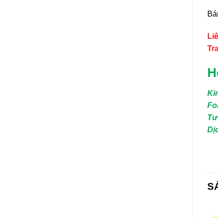
Bá
Li
Tr
H
Ki
Fo
Tư
Dị
S