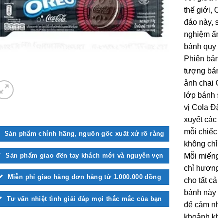
thế giới,
đáo này, 
nghiệm ẩm
bánh quy 
Phiên bản 
tượng bán
ảnh chai 
lớp bánh
vị Cola Đ
xuyết các
mỗi chiếc
Sản phẩm chính hãng, nguồn gốc xuất xứ rõ ràng
không chỉ
Sản phẩm giao đến tay khách mới và nguyên vẹn
Mỗi miến
chỉ hương
Miễn phí giao hàng đơn hàng từ 1.000.000 đồng
cho tất c
bánh này 
Tư vấn nhiệt tình giải đáp mọi thắc mắc của bạn
để cảm nh
khoảnh k