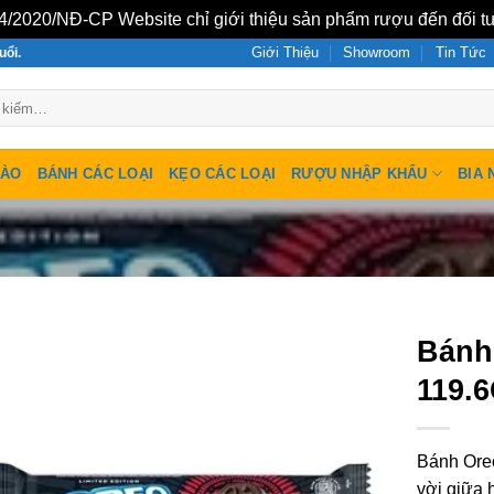
/2020/NĐ-CP Website chỉ giới thiệu sản phẩm rượu đến đối tư
Giới Thiệu
Showroom
Tin Tức
uổi.
SÀO
BÁNH CÁC LOẠI
KẸO CÁC LOẠI
RƯỢU NHẬP KHẨU
BIA 
Bánh
119.
Bánh Oreo
vời giữa 