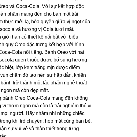
 Oreo và Coca-Cola. Với sự kết hợp độc
sản phẩm mang đến cho bạn một trải
 thực mới lạ, hòa quyện giữa vị ngọt của
socola và hương vị Cola tươi mát.
giới hạn có thiết kế nổi bật với biểu
h quy Oreo đặc trưng kết hợp với hình
Coca-Cola nổi tiếng. Bánh Oreo với hai
 socola quen thuộc được bổ sung hương
ặc biệt, lớp kem trắng mịn được điểm
 vụn chấm đỏ tạo nên sự hấp dẫn, khiến
 bánh trở thành một tác phẩm nghệ thuật
 ngon mà còn đẹp mắt.
g bánh Oreo Coca-Cola mang đến không
 vị thơm ngon mà còn là trải nghiệm thú vị
ả mọi người. Hãy nhâm nhi những chiếc
trong khi trò chuyện, họp mặt cùng bạn bè,
ận sự vui vẻ và thân thiết trong từng
hắc.