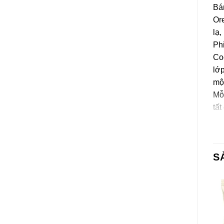
Bán
Or
lạ,
Phi
Coc
lớp
mộ
Mỗ
tất
nhậ
Th
S
Bột
tin
chấ
(41