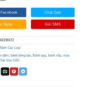
 Facebook
Chat Zalo
ọi Ngay
Gửi SMS
202230172
Bánh Các Loại
ăn dặm
,
bánh bông lan
,
Bánh quy
,
bánh xốp
,
mua
,
Sài Gòn O2O