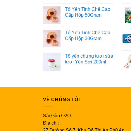
Tổ Yến Tinh Chế Cao
Cấp Hộp 50Gram
Tổ Yến Tinh Chế Cao
Cấp Hộp 30Gram
Tổ yến chưng tươi sữa
tươi Yến Sợi 200ml
VỀ CHÚNG TÔI
Sài Gòn O2O
Địa chỉ:
27 Đường Số 7, Khu Đô Thị An Phú An