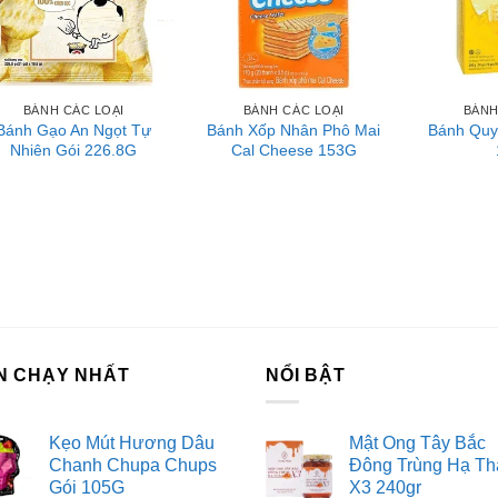
ớng dẫn sử dụng
trực tiếp sau khi mở bao bì.
ớng dẫn bảo quản
BÁNH CÁC LOẠI
BÁNH CÁC LOẠI
BÁNH
Bánh Gạo An Ngọt Tự
Bánh Xốp Nhân Phô Mai
Bánh Quy
Nhiên Gói 226.8G
Cal Cheese 153G
 quản nơi khô ráo, thoáng mát, tránh ánh nắng trực tiếp.
ên hệ với Sài Gòn O2O
ang Fanpage Sài Gòn O2O
ệ thống của chúng tôi
m Sài Gòn phân phối băng keo
rtadeck ván sàn
N CHẠY NHẤT
NỔI BẬT
 vấn đầu tư chứng khoán
ch Vụ Đăng Ký Kinh Doanh
Kẹo Mút Hương Dâu
Mật Ong Tây Bắc
Chanh Chupa Chups
Đông Trùng Hạ Th
Gói 105G
X3 240gr