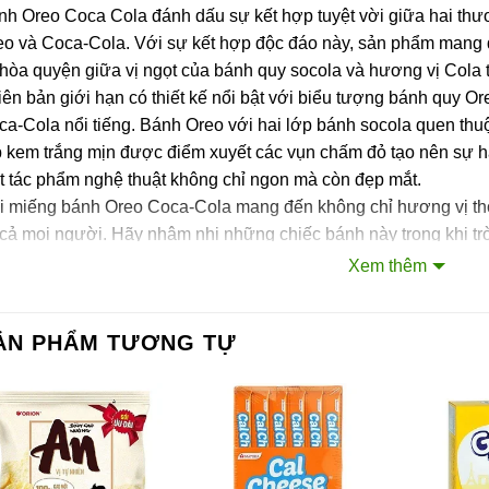
h Oreo Coca Cola đánh dấu sự kết hợp tuyệt vời giữa hai thươ
eo và Coca-Cola. Với sự kết hợp độc đáo này, sản phẩm mang 
 hòa quyện giữa vị ngọt của bánh quy socola và hương vị Cola 
ên bản giới hạn có thiết kế nổi bật với biểu tượng bánh quy Or
a-Cola nổi tiếng. Bánh Oreo với hai lớp bánh socola quen thu
 kem trắng mịn được điểm xuyết các vụn chấm đỏ tạo nên sự hấ
t tác phẩm nghệ thuật không chỉ ngon mà còn đẹp mắt.
i miếng bánh Oreo Coca-Cola mang đến không chỉ hương vị thơ
 cả mọi người. Hãy nhâm nhi những chiếc bánh này trong khi t
n sự vui vẻ và thân thiết trong từng khoảnh khắc.
Xem thêm
ành phần của sản phẩm
ẢN PHẨM TƯƠNG TỰ
 mì, đường, dầu thực vật không hydro hóa (dầu cọ – chứa chất 
h bột bắp, xi rô Fructoza, maltodextrin, chất tạo xốp (500 (ii), 5
t điều chỉnh độ acid (338), hương liệu tự nhiên (0.8%), muối, ch
4), dịch chiết củ cải đỏ, chất điều chỉnh độ acid (330), hương li