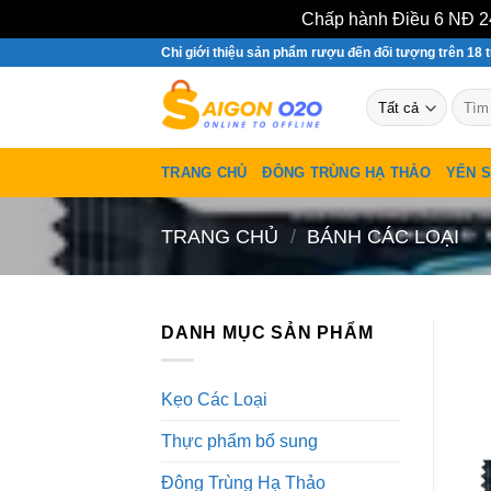
Chấp hành Điều 6 NĐ 24
Bỏ
Chỉ giới thiệu sản phẩm rượu đến đối tượng trên 18 t
qua
Tìm
nội
kiếm:
dung
TRANG CHỦ
ĐÔNG TRÙNG HẠ THẢO
YẾN 
TRANG CHỦ
/
BÁNH CÁC LOẠI
DANH MỤC SẢN PHẨM
Kẹo Các Loại
Thực phẩm bổ sung
Đông Trùng Hạ Thảo