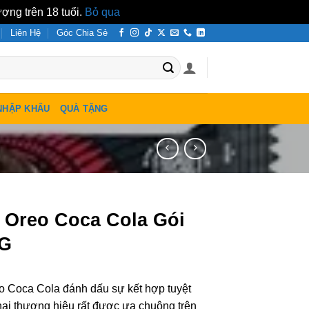
ợng trên 18 tuổi.
Bỏ qua
Liên Hệ
Góc Chia Sẻ
NHẬP KHẨU
QUÀ TẶNG
 Oreo Coca Cola Gói
6G
 Coca Cola đánh dấu sự kết hợp tuyệt
hai thương hiệu rất được ưa chuộng trên