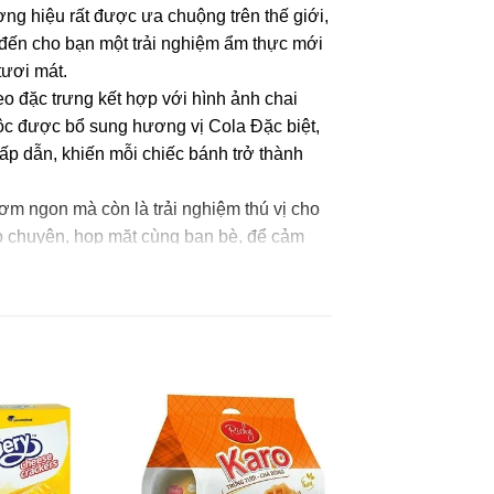
ng hiệu rất được ưa chuộng trên thế giới,
đến cho bạn một trải nghiệm ẩm thực mới
tươi mát.
eo đặc trưng kết hợp với hình ảnh chai
ộc được bổ sung hương vị Cola Đặc biệt,
p dẫn, khiến mỗi chiếc bánh trở thành
m ngon mà còn là trải nghiệm thú vị cho
rò chuyện, họp mặt cùng bạn bè, để cảm
chống oxy hóa (319)), bột ca cao (4%),
03 (ii)), xi rô hương coca cola (đường, nước,
ất nhũ hóa (322 (i), hạt cốm (chất làm dày
ệu tự nhiên và giống tự nhiên.