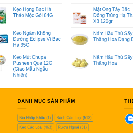
Kẹo Họng Bạc Hà
Mật Ong Tây Bắc
Thảo Mộc Gói 84G
Đông Trùng Hạ Th
X3 120gr
Kẹo Ngậm Không
Nấm Hầu Thủ Sấy
Đường Eclipse Vị Bạc
Thăng Hoa Dạng 
Hà 35G
Kẹo Mút Chupa
Nấm Hầu Thủ Sấy
Pusheen Que 12G
Thăng Hoa
(Giao Mẫu Ngẫu
Nhiên)
DANH MỤC SẢN PHẨM
TH
Bia Nhập Khẩu
(1)
Bánh Các Loại
(513)
Kẹo Các Loại
(463)
Rượu Ngoại
(31)