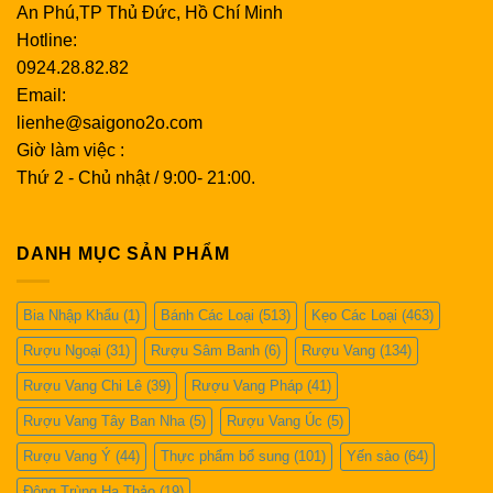
An Phú,TP Thủ Đức, Hồ Chí Minh
Hotline:
0924.28.82.82
Email:
lienhe@saigono2o.com
Giờ làm việc :
Thứ 2 - Chủ nhật / 9:00- 21:00.
DANH MỤC SẢN PHẨM
Bia Nhập Khẩu
(1)
Bánh Các Loại
(513)
Kẹo Các Loại
(463)
Rượu Ngoại
(31)
Rượu Sâm Banh
(6)
Rượu Vang
(134)
Rượu Vang Chi Lê
(39)
Rượu Vang Pháp
(41)
Rượu Vang Tây Ban Nha
(5)
Rượu Vang Úc
(5)
Rượu Vang Ý
(44)
Thực phẩm bổ sung
(101)
Yến sào
(64)
Đông Trùng Hạ Thảo
(19)