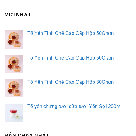
Hệ thống của chúng tôi
MỚI NHẤT
Kim Sài Gòn phân phối băng keo
Fortadeck ván sàn
Tổ Yến Tinh Chế Cao Cấp Hộp 50Gram
Tư vấn đầu tư chứng khoán
Dịch Vụ Đăng Ký Kinh Doanh
Tổ Yến Tinh Chế Cao Cấp Hộp 50Gram
Tổ Yến Tinh Chế Cao Cấp Hộp 30Gram
Tổ yến chưng tươi sữa tươi Yến Sợi 200ml
BÁN CHẠY NHẤT