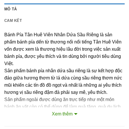
MÔ TẢ
CAM KẾT
Bánh Pía Tân Huê Viên Nhân Dứa Sầu Riêng là sản
phẩm bánh pía dến từ thương nổi nổi tiếng Tân Huê Viên
vốn được xem là thương hiệu lâu đời trong việc sản xuất
bánh pía, được yêu thích và tin dùng bởi người tiêu dùng
Việt.
Sản phẩm bánh pía nhân dứa sầu riêng là sự kết hợp độc
đáo giữa hương thơm từ lá dứa cùng sầu riêng thơm nức
mũi khiến các tín đồ đồ ngọt và nhất là những ai yêu thích
hương vị sầu riêng đậm đà phải say mê, yêu thích.
Sản phẩm ngoài được dùng ăn trực tiếp như một món
bánh ăn vặt còn có thể dùng để làm quà tặng, quà du lịch
cho các khách nước ngoài…
Xem thêm
Ưu điểm nổi bật: