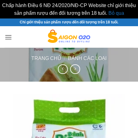
Chấp hành Điều 6 NĐ 24/2020/NĐ-CP Website chỉ giới thiệu
sản phẩm rượu đến đối tượng trên 18 tuổi.
Bỏ qua
Bỏ
Chỉ giới thiệu sản phẩm rượu đến đối tượng trên 18 tuổi.
qua
nội
dung
TRANG CHỦ
/
BÁNH CÁC LOẠI