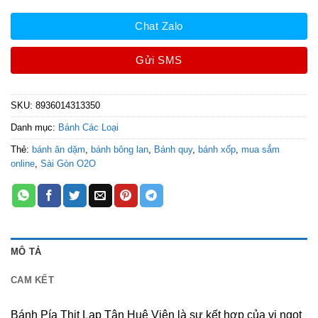
Chat Zalo
Gửi SMS
SKU:
8936014313350
Danh mục:
Bánh Các Loại
Thẻ:
bánh ăn dặm
,
bánh bông lan
,
Bánh quy
,
bánh xốp
,
mua sắm
online
,
Sài Gòn O2O
MÔ TẢ
CAM KẾT
Bánh Pía Thịt Lạp Tân Huê Viên là sự kết hợp của vị ngọt