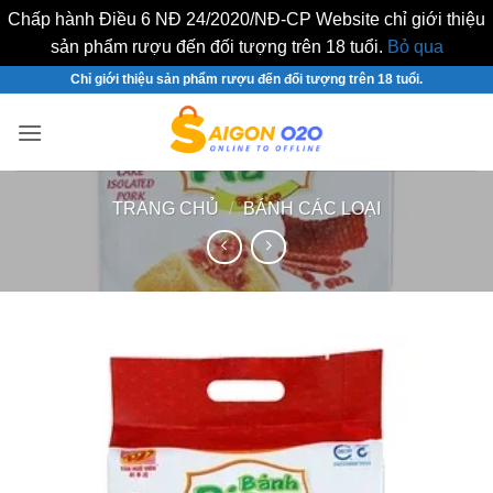
Chấp hành Điều 6 NĐ 24/2020/NĐ-CP Website chỉ giới thiệu
sản phẩm rượu đến đối tượng trên 18 tuổi.
Bỏ qua
Bỏ
Chỉ giới thiệu sản phẩm rượu đến đối tượng trên 18 tuổi.
qua
nội
dung
TRANG CHỦ
/
BÁNH CÁC LOẠI