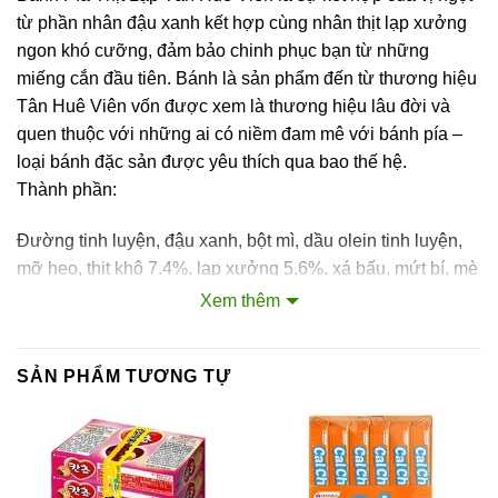
từ phần nhân đậu xanh kết hợp cùng nhân thịt lạp xưởng
ngon khó cưỡng, đảm bảo chinh phục bạn từ những
miếng cắn đầu tiên. Bánh là sản phẩm đến từ thương hiệu
Tân Huê Viên vốn được xem là thương hiệu lâu đời và
quen thuộc với những ai có niềm đam mê với bánh pía –
loại bánh đặc sản được yêu thích qua bao thế hệ.
Thành phần:
Đường tinh luyện, đậu xanh, bột mì, dầu olein tinh luyện,
mỡ heo, thịt khô 7.4%, lạp xưởng 5.6%, xá bấu, mứt bí, mè
trắng, hành phi, rượu mùi mai quế lộ, mạch nha, nước,
Xem thêm
shotening, đường dextrose monohydrate, phẩm màu tự
nhiên carmin (INS 120) 0.1%…
SẢN PHẨM TƯƠNG TỰ
Hướng dẫn sử dụng:
Dùng trực tiếp ngay khi mở bao bì.