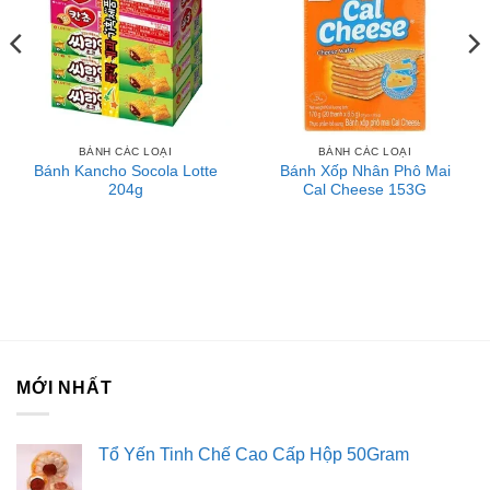
Hướng dẫn bảo quản:
Bảo quản nơi khô ráo thoáng mát, tránh ánh nắng trực tiếp.
Đậy kín sản phẩm sau mỗi lần sử dụng.
Liên hệ với Sài Gòn O2O
BÁNH CÁC LOẠI
BÁNH CÁC LOẠI
Trang Fanpage Sài Gòn O2O
Bánh Kancho Socola Lotte
Bánh Xốp Nhân Phô Mai
204g
Cal Cheese 153G
Hệ thống của chúng tôi
Kim Sài Gòn phân phối băng keo
Fortadeck ván sàn
Tư vấn đầu tư chứng khoán
Dịch Vụ Đăng Ký Kinh Doanh
MỚI NHẤT
Tổ Yến Tinh Chế Cao Cấp Hộp 50Gram