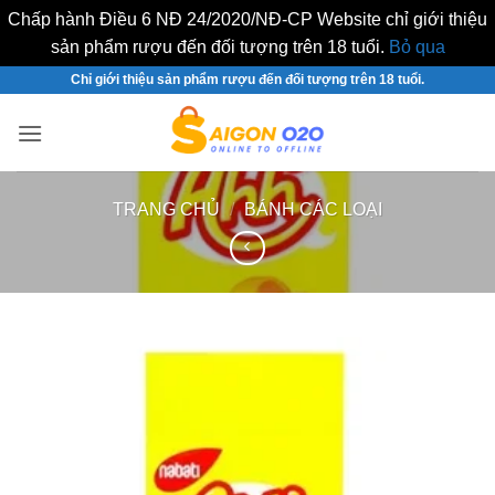
Chấp hành Điều 6 NĐ 24/2020/NĐ-CP Website chỉ giới thiệu
sản phẩm rượu đến đối tượng trên 18 tuổi.
Bỏ qua
Bỏ
Chỉ giới thiệu sản phẩm rượu đến đối tượng trên 18 tuổi.
qua
nội
dung
TRANG CHỦ
/
BÁNH CÁC LOẠI