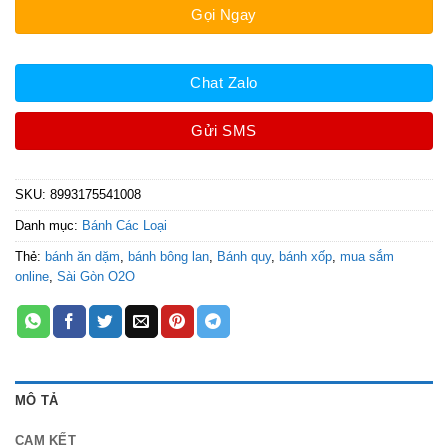
Gọi Ngay
Chat Zalo
Gửi SMS
SKU:
8993175541008
Danh mục:
Bánh Các Loại
Thẻ:
bánh ăn dặm
,
bánh bông lan
,
Bánh quy
,
bánh xốp
,
mua sắm
online
,
Sài Gòn O2O
MÔ TẢ
CAM KẾT