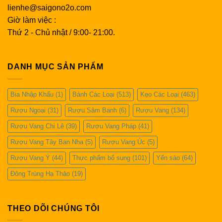
lienhe@saigono2o.com
Giờ làm việc :
Thứ 2 - Chủ nhật / 9:00- 21:00.
DANH MỤC SẢN PHẨM
Bia Nhập Khẩu
(1)
Bánh Các Loại
(513)
Kẹo Các Loại
(463)
Rượu Ngoại
(31)
Rượu Sâm Banh
(6)
Rượu Vang
(134)
Rượu Vang Chi Lê
(39)
Rượu Vang Pháp
(41)
Rượu Vang Tây Ban Nha
(5)
Rượu Vang Úc
(5)
Rượu Vang Ý
(44)
Thực phẩm bổ sung
(101)
Yến sào
(64)
Đông Trùng Hạ Thảo
(19)
THEO DÕI CHÚNG TÔI