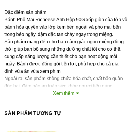
Đặc điểm sản phẩm
Bánh Phô Mai Richeese Ahh Hộp 90G xốp giòn của lớp vỏ
bánh hòa quyện vào lớp kem bên ngoài và phô mai bên
trong béo ngậy, đậm đặc tan chảy ngay trong miệng.
Sản phẩm mang đến cho bạn cảm giác ngon miệng đồng
thời giúp bạn bổ sung những dưỡng chất tốt cho cơ thể,
cung cấp năng lượng cần thiết cho bạn hoạt động mỗi
ngày. Bánh được đóng gói tiện lợi, phù hợp cho cả gia
đình vừa ăn vừa xem phim.
Ngoài ra, sản phẩm không chứa hóa chất, chất bảo quản
độc hại, đảm bảo an toàn sức khỏe người tiêu dùng.
Thành phần của sản phẩm
Xem thêm
Da bột bánh (nước, bột mì, bột gạo, tinh bột khoai mì) 54%,
SẢN PHẨM TƯƠNG TỰ
tôm 14.6%, củ sắn, thịt ghẹ 6.3%, cà rốt, tinh bột bắp, dầu
cọ, đường cát, hương bột cua, chất điều vị (621), chất ổn
định (1414), dầu mè, tỏi, chất làm dầy (461), muối, tiêu,