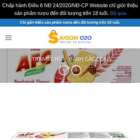
Chấp hành Điều 6 NĐ 24/2020/NĐ-CP Website chỉ giới thiệu
sản phẩm rượu đến đối tượng trên 18 tuổi.
Bỏ qua
Bỏ
Chỉ giới thiệu sản phẩm rượu đến đối tượng trên 18 tuổi.
qua
nội
dung
TRANG CHỦ
/
BÁNH CÁC LOẠI