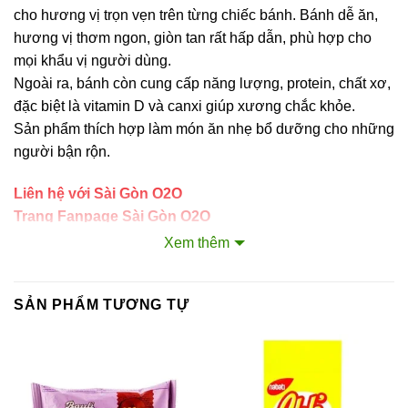
cho hương vị trọn vẹn trên từng chiếc bánh. Bánh dễ ăn,
hương vị thơm ngon, giòn tan rất hấp dẫn, phù hợp cho
mọi khẩu vị người dùng.
Ngoài ra, bánh còn cung cấp năng lượng, protein, chất xơ,
đặc biệt là vitamin D và canxi giúp xương chắc khỏe.
Sản phẩm thích hợp làm món ăn nhẹ bổ dưỡng cho những
người bận rộn.
Liên hệ với Sài Gòn O2O
Trang Fanpage Sài Gòn O2O
Xem thêm
Hệ thống của chúng tôi
Kim Sài Gòn phân phối băng keo
SẢN PHẨM TƯƠNG TỰ
Fortadeck ván sàn
Tư vấn đầu tư chứng khoán
Dịch Vụ Đăng Ký Kinh Doanh